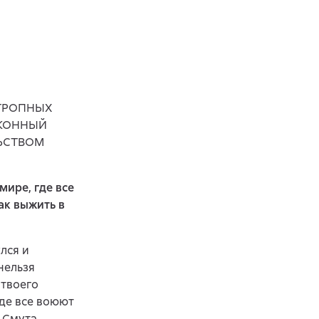
ОТРОПНЫХ
АКОННЫЙ
ЬСТВОМ
мире, где все
ак выжить в
лся и
нельзя
 твоего
где все воюют
 Смута.