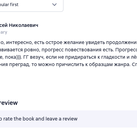
lar first
сей Николаевич
uary
, интересно, есть острое желание увидеть продолжени
вивается ровно, прогресс повествования есть. Прогрес
, пока))). ГГ везуч, если не придираться к гладкости и л
ия преград, то можно причислить к образцам жанра. Сп
review
to rate the book and leave a review