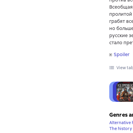
Всеобщая 
пролитой 
грабят вс
но больше
русские з
стало пре
Spoiler
View tab
Genres a
Alternative 
The history