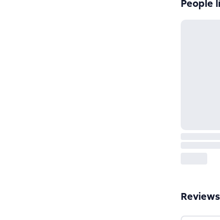
People l
Reviews