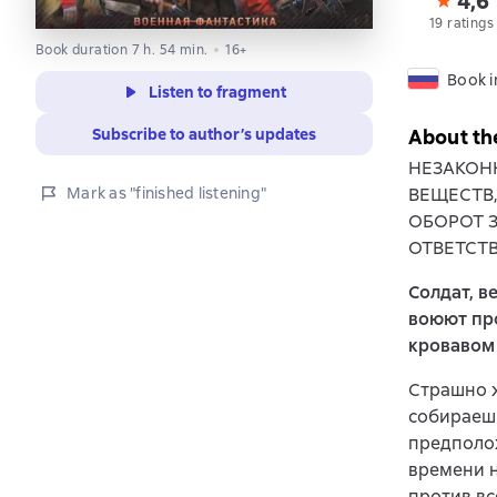
4,6
19 ratings
Book duration 7 h. 54 min.
16+
Book i
Listen to fragment
Subscribe to author’s updates
About th
НЕЗАКОН
Mark as "finished listening"
ВЕЩЕСТВ
ОБОРОТ 
ОТВЕТСТ
Солдат, в
воюют про
кровавом 
Страшно ж
собираешь
предполож
времени н
против вс