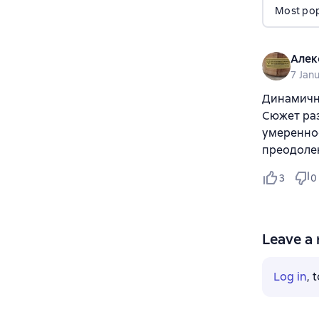
Most popu
Алек
7 Jan
Динамично
Сюжет раз
умеренное
преодолен
3
0
Leave a 
Log in
, 