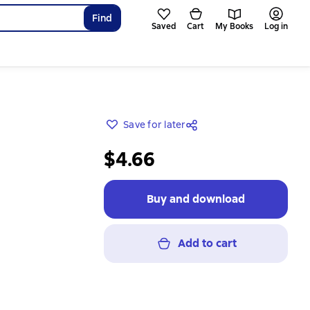
Find
Saved
Cart
My Books
Log in
Save for later
$4.66
Buy and download
Add to cart