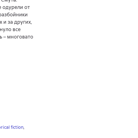
е одурели от
 разбойники
 и за других,
нуло все
ь – многовато
rical fiction
,