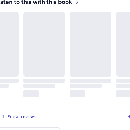
isten to this with this book
,
1 review
1
See all reviews