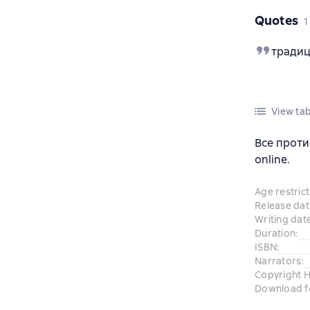
Quotes
1
традиц
View tab
Все проти
online.
Age restrict
Release dat
Writing dat
Duration
:
ISBN
:
Narrators
:
Copyright H
Download f