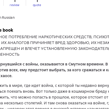
1
1
review
quote
n Russian
e book
НОЕ ПОТРЕБЛЕНИЕ НАРКОТИЧЕСКИХ СРЕДСТВ, ПСИХ
, ИХ АНАЛОГОВ ПРИЧИНЯЕТ ВРЕД ЗДОРОВЬЮ, ИХ НЕЗ
ЗАПРЕЩЕН И ВЛЕЧЕТ УСТАНОВЛЕННУЮ ЗАКОНОДАТЕЛ
ВЕННОСТЬ
ернувшийся с войны, оказывается в Смутном времени. В 
тив всех, ему предстоит выбрать, за кого сражаться и к
хаосе.
ить в мире, где идет война, с которой ты недавно верну
ся поехать вновь. Вот только даже в кошмарном бреду 
ить, что можно попасть в прошлое, которое отстоит от
а несколько столетий. И там снова оказаться на войне, 
ех – недаром этот период в русской истории называется