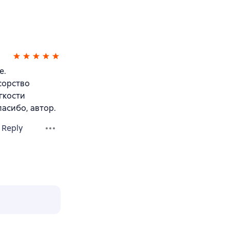
е.
сорство
ёгкости
асибо, автор.
Reply