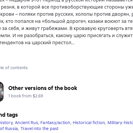
резня, в которой все противоборствующие стороны уж
крови – поляки против русских, холопы против дворян,
ех, кто попался на «большой дороге», казаки воюют за тех
 за себя, и живут грабежами. В кровавую круговерть втя
емли. И не разобраться, какому царю присягать и служит
тендентов на царский престол…
le of contents
Other versions of the book
1 book from $2.69
nd tags
history
,
Ancient Rus
,
Fantasy/action
,
Historical fiction
,
Military-histo
 of Russia
,
Travel into the past