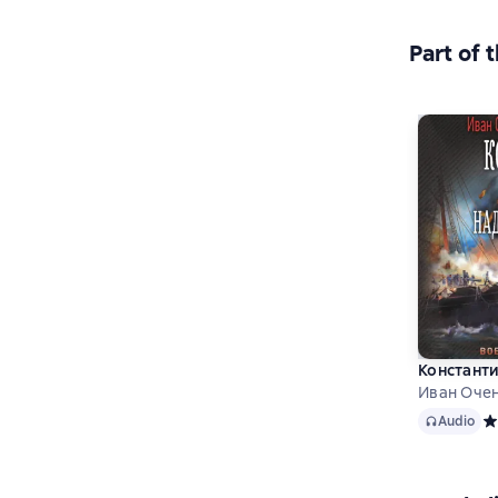
Part of 
Константи
Иван Очен
Audio
Audio
Ср