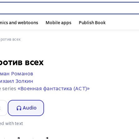
mics and webtoons
Mobile apps
Publish Book
 против всех
ротив всех
рман Романов
ихаил Золкин
e series
«Военная фантастика (АСТ)»
t
Audio
d with text