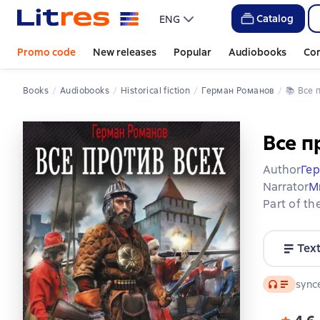
Catalog
ENG
Promo code
New releases
Popular
Audiobooks
Co
Books
Audiobooks
Historical fiction
Герман Романов
📚 
Все
Все п
Author
Ге
Narrator
М
Part of th
Tex
Audio
synce