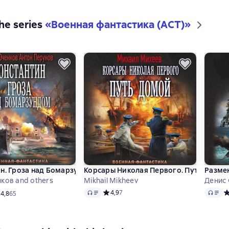
the series
«
Военная фантастика (АСТ)
»
н. Гроза над Бомарзундом
Корсары Николая Первого. Путь домой
Разме
ков and others
Mikhail Mikheev
Денис 
Audio
Audio
Средний рейтинг 4,9 на основе 7 оценок
4,9
7
С
едний рейтинг 4,8 на основе 65 оценок
4,8
65