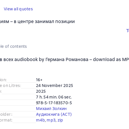
View all quotes
иям – в центре занимал позиции
T
le of contents
в всех audiobook by Германа Романова – download as MP3 
ion
:
16+
e on Litres
:
24 November 2025
e
:
2025
7 h. 54 min. 06 sec.
978-5-17-183570-5
Михаил Золкин
older:
:
Аудиокнига (АСТ)
ormat
:
m4b
, 
mp3
, 
zip