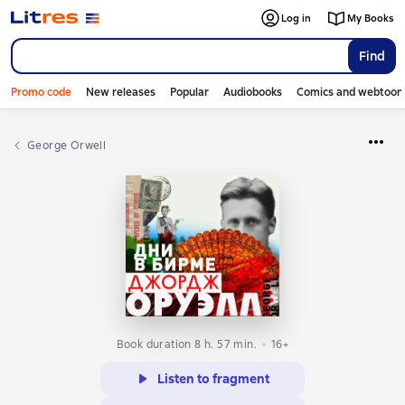
Log in
My Books
Find
Promo code
New releases
Popular
Audiobooks
Comics and webtoon
George Orwell
Book duration 8 h. 57 min.
16+
Listen to fragment