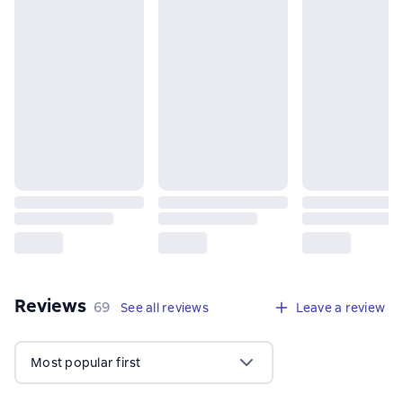
Reviews
,
69 reviews
69
See all reviews
Leave a review
Most popular first