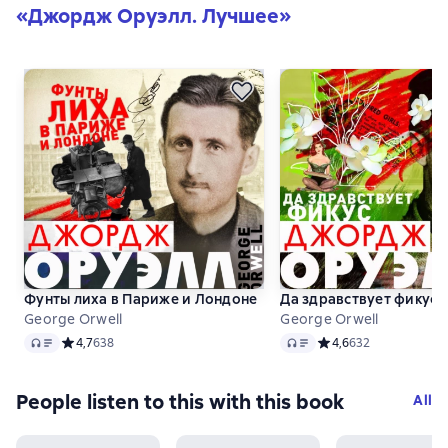
«
Джордж Оруэлл. Лучшее
»
Фунты лиха в Париже и Лондоне
Да здравствует фикус!
George Orwell
George Orwell
Audio
Audio
Средний рейтинг 4,7 на основе 638 оценок
4,7
638
Средний рейтинг 4,6 
4,6
632
People listen to this with this book
All