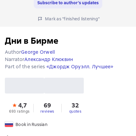
Subscribe to author’s updates
Mark as "finished listening"
Дни в Бирме
Author
George Orwell
Narrator
Александр Клюквин
Part of the series
«Джордж Оруэлл. Лучшее»
4,7
69
32
693 ratings
reviews
quotes
Book in Russian