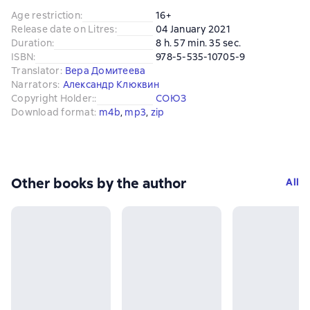
Age restriction
:
16+
Release date on Litres
:
04 January 2021
Duration
:
8 h. 57 min. 35 sec.
ISBN
:
978-5-535-10705-9
Translator
:
Вера Домитеева
Narrators
:
Александр Клюквин
Copyright Holder:
:
СОЮЗ
Download format
:
m4b
, 
mp3
, 
zip
Other books by the author
All