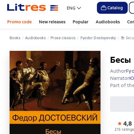
Catalog
ENG
Promo code
New releases
Popular
Audiobooks
Co
Books
Audiobooks
Prose classics
Fyodor Dostoyevsky
📚 
Бес
Бесы
Author
Fyo
Narrator
Ю
Part of th
4,8
213 rating