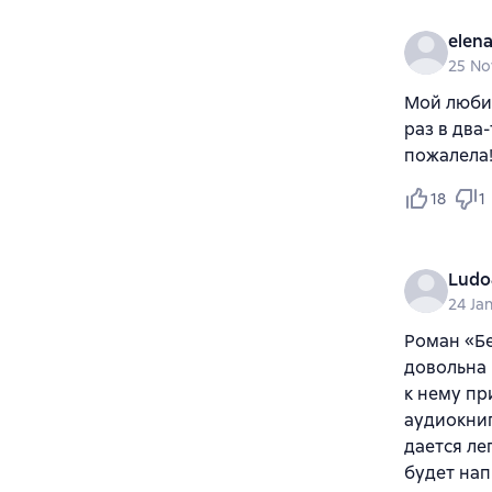
elen
25 No
Мой люби
раз в два
пожалела
18
1
Ludo
24 Ja
Роман «Бе
довольна 
к нему пр
аудиокниг
дается ле
будет нап