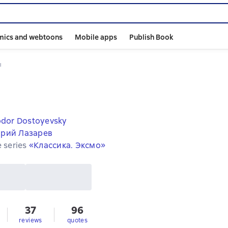
mics and webtoons
Mobile apps
Publish Book
ы
dor Dostoyevsky
рий Лазарев
e series
«Классика. Эксмо»
37
96
s
reviews
quotes