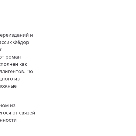
переизданий и
лассик Фёдор
т
от роман
сполнен как
ллигентов. По
дного из
зможные
ном из
гося от связей
енности