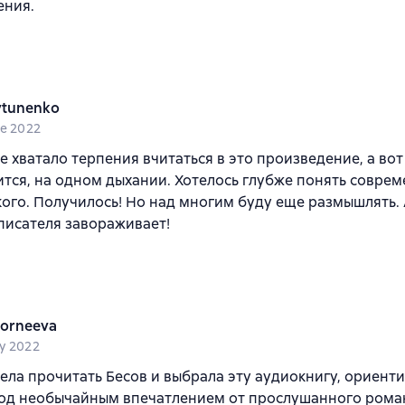
ения.
vtunenko
ne 2022
е хватало терпения вчитаться в это произведение, а во
ится, на одном дыхании. Хотелось глубже понять соврем
ого. Получилось! Но над многим буду еще размышлять. 
писателя завораживает!
korneeva
y 2022
ела прочитать Бесов и выбрала эту аудиокнигу, ориенти
под необычайным впечатлением от прослушанного рома