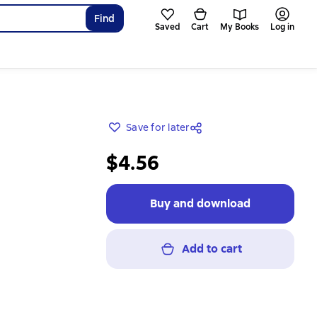
Find
Saved
Cart
My Books
Log in
Save for later
$4.56
Buy and download
Add to cart