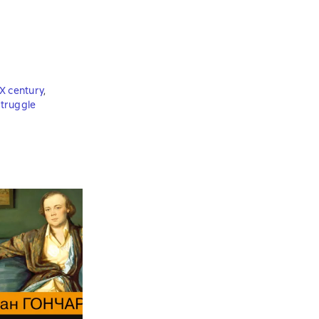
IX century
,
struggle