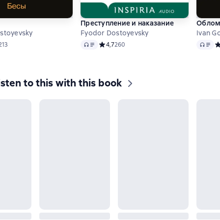
Преступление и наказание
Облом
stoyevsky
Fyodor Dostoyevsky
Ivan G
Audio
Audio
ий рейтинг 4,7 на основе 213 оценок
213
Средний рейтинг 4,7 на основе 260 оцен
4,7
260
С
isten to this with this book