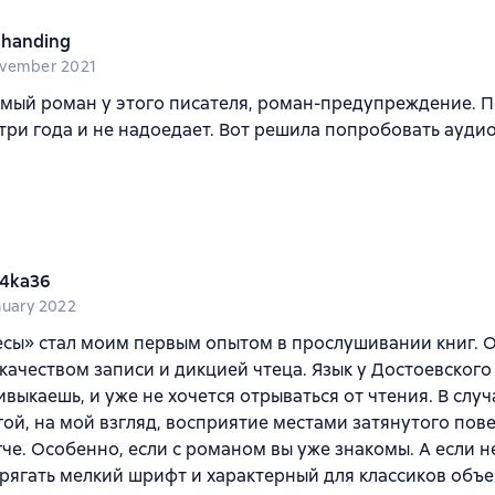
ahanding
vember 2021
мый роман у этого писателя, роман-предупреждение. 
-три года и не надоедает. Вот решила попробовать аудио
!
4ka36
nuary 2022
сы» стал моим первым опытом в прослушивании книг. О
качеством записи и дикцией чтеца. Язык у Достоевского
ивыкаешь, и уже не хочется отрываться от чтения. В случ
ой, на мой взгляд, восприятие местами затянутого пов
гче. Особенно, если с романом вы уже знакомы. А если не
рягать мелкий шрифт и характерный для классиков объ