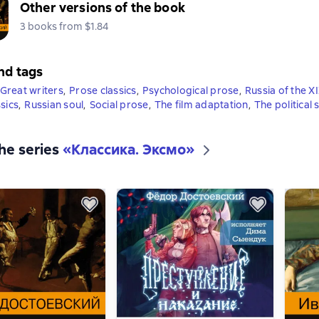
Other versions of the book
3 books from $1.84
nd tags
Great writers
,
Prose classics
,
Psychological prose
,
Russia of the X
sics
,
Russian soul
,
Social prose
,
The film adaptation
,
The political 
the series
«
Классика. Эксмо
»