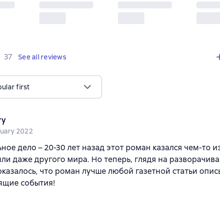
,
37 reviews
37
See all reviews
lar first
ry
nuary 2022
ное дело – 20-30 лет назад этот роман казался чем-то и
ли даже другого мира. Но теперь, глядя на разворачи
оказалось, что роман лучше любой газетной статьи опис
ящие события!