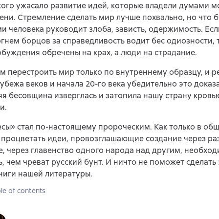
ого ужасало развитие идей, которые владели думами 
ени. Стремление сделать мир лучше похвально, но что б
и человека руководит злоба, зависть, одержимость. Есл
гнем борцов за справедливость водит бес одиозности, 
буждения обречены на крах, а люди на страдание.
м перестроить мир только по внутреннему образцу, и 
убежа веков и начала 20-го века убедительно это доказ
я бесовщина изверглась и затопила нашу страну кровью
и.
сы» стал по-настоящему пророческим. Как только в об
 процветать идеи, провозглашающие создание через ра
, через главенство одного народа над другим, необхо
, чем чреват русский бунт. И ничто не поможет сделать 
ниги нашей литературы.
le of contents