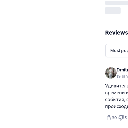
Reviews
Most popu
Dmit
19 Ja
Удивитель
времени и
события, 
происход
30
5