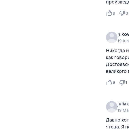
произвед
9
0
n.ko
19 Ju
Никогда н
как говор
Достоевск
великого 
6
1
julia
19 Ma
Давно хот
чтеца. Я 