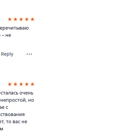
Перечитываю
 – не
Reply
сталась очень
 непростой, но
ае с
ествования
т, то вас не
ем