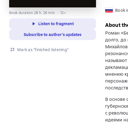
Book i
Book duration 28 h. 26 min.
12+
Listen to fragment
About th
Роман «Бе
Subscribe to author’s updates
долго, до
Михайлови
Mark as "finished listening"
резонансн
называют 
декламаци
мнению кр
персонаже
последств
В основе 
губернски
с революц
идеями н