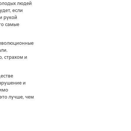
молодых людей
удет, если
и рукой
то самые
революционные
али.
, страхом и
ществе
зрушение и
димо
это лучше, чем