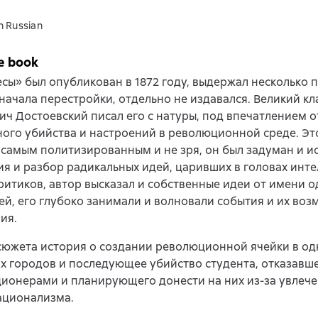
n Russian
e book
сы» был опубликован в 1872 году, выдержал несколько 
 начала перестройки, отдельно не издавался. Великий к
ч Достоевский писал его с натуры, под впечатлением о
ого убийства и настроений в революционной среде. Эт
самым политизированным и не зря, он был задуман и и
я и разбор радикальных идей, царивших в головах инте
итиков, автор высказал и собственные идеи от имени о
й, его глубоко занимали и волновали события и их во
ия.
сюжета история о создании революционной ячейки в од
х городов и последующее убийство студента, отказавше
ионерами и планирующего донести на них из-за увлеч
ационализма.