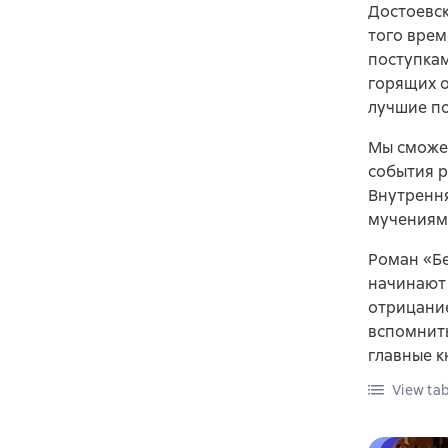
Достоевск
того врем
поступкам
горящих о
лучшие по
Мы сможе
события р
Внутрення
мучениям
Роман «Бе
начинают
отрицание
вспомнить
главные к
View tab