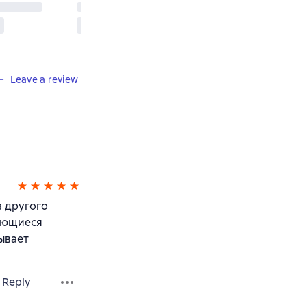
Leave a review
з другого
вающиеся
ывает
Reply