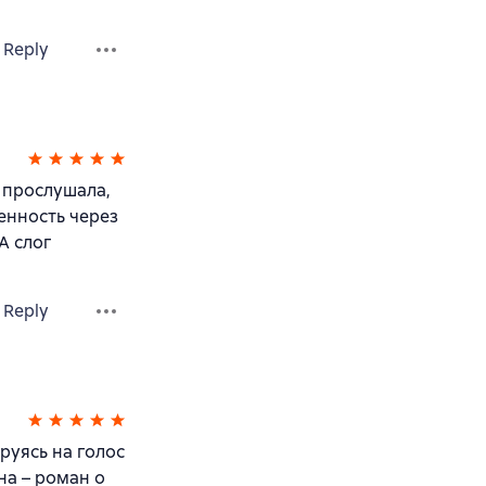
Reply
т прослушала,
енность через
А слог
Reply
руясь на голос
на – роман о