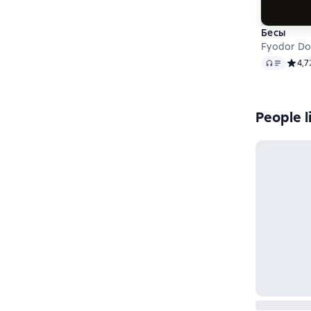
Бесы
Fyodor Do
Audio
Средн
4,7
People l