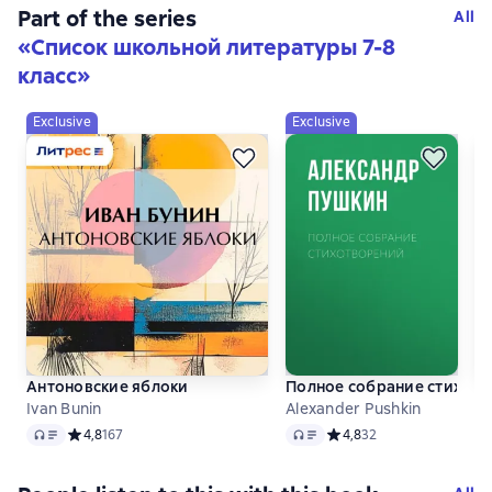
Part of the series
All
«
Список школьной литературы 7-8
класс
»
Exclusive
Exclusive
E
Антоновские яблоки
Полное собрание стихот
К
Ivan Bunin
Alexander Pushkin
Vs
Audio
Audio
Au
Средний рейтинг 4,8 на основе 167 оценок
4,8
167
Средний рейтинг 4,8 на 
4,8
32