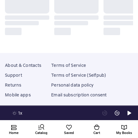
About & Contacts
Terms of Service
Support
Terms of Service (Selfpub)
Returns
Personal data policy
Mobile apps
Email subscription consent
1x
Litres Operations Limited
18 Mallow street co. Limerick, Ireland
Home
Catalog
Saved
Cart
My Books