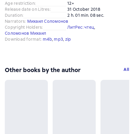
Age restriction
:
12+
Release date on Litres
:
31 October 2018
Duration
:
2 h. 01 min. 08 sec.
Narrators
:
Михаил Соломонов
Copyright Holders
:
ЛитРес: чтец
, 
Соломонов Михаил
Download format
:
m4b
, 
mp3
, 
zip
Other books by the author
All