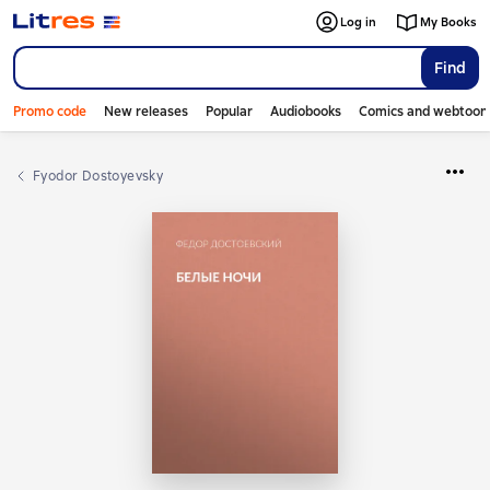
Log in
My Books
Find
Promo code
New releases
Popular
Audiobooks
Comics and webtoon
Fyodor Dostoyevsky