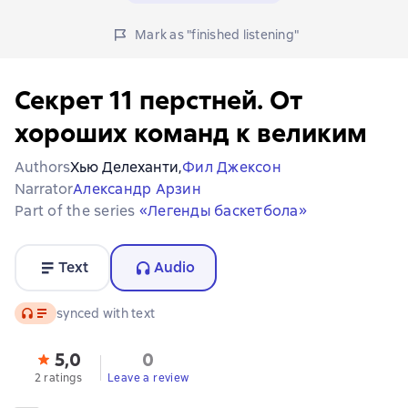
Mark as "finished listening"
Секрет 11 перстней. От
хороших команд к великим
Authors
Хью Делеханти,
Фил Джексон
Narrator
Александр Арзин
Part of the series
«Легенды баскетбола»
Text
Audio
Audio
synced with text
5,0
0
2 ratings
Leave a review