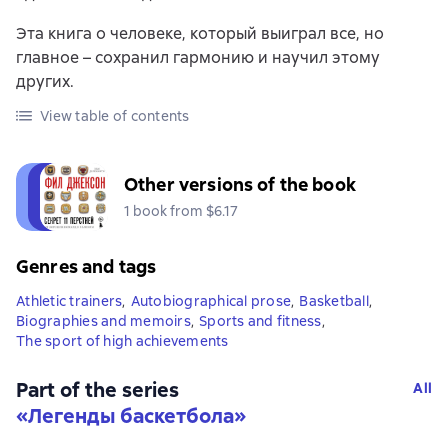
Эта книга о человеке, который выиграл все, но
главное – сохранил гармонию и научил этому
других.
View table of contents
Other versions of the book
1 book from $6.17
Genres and tags
Athletic trainers
,
Autobiographical prose
,
Basketball
,
Biographies and memoirs
,
Sports and fitness
,
The sport of high achievements
Part of the series
All
«
Легенды баскетбола
»