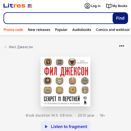
Log in
My Books
Find
Promo code
New releases
Popular
Audiobooks
Comics and webtoon
Фил Джексон
Book duration 14 h. 08 min.
2013
year
18+
Listen to fragment