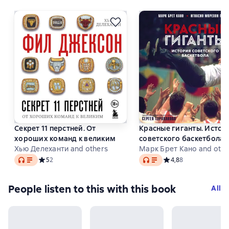
Секрет 11 перстней. От
Красные гиганты. Истор
хороших команд к великим
советского баскетбола
Хью Делеханти and others
Марк Брет Кано and othe
Audio
Audio
Средний рейтинг 5 на основе 2 оценок
5
2
Средний рейтинг 4,8 
4,8
8
People listen to this with this book
All