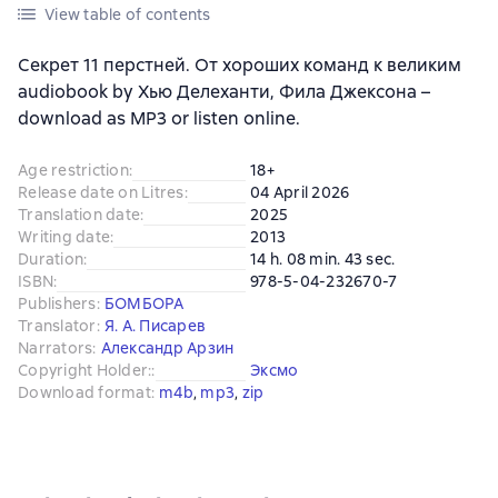
View table of contents
Секрет 11 перстней. От хороших команд к великим
audiobook by Хью Делеханти, Фила Джексона –
download as MP3 or listen online.
Age restriction
:
18+
Release date on Litres
:
04 April 2026
Translation date
:
2025
Writing date
:
2013
Duration
:
14 h. 08 min. 43 sec.
ISBN
:
978-5-04-232670-7
Publishers
:
БОМБОРА
Translator
:
Я. А. Писарев
Narrators
:
Александр Арзин
Copyright Holder:
:
Эксмо
Download format
:
m4b
, 
mp3
, 
zip