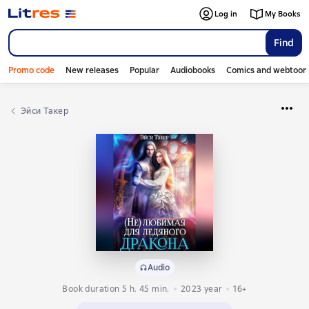
Log in
My Books
Find
Promo code
New releases
Popular
Audiobooks
Comics and webtoon
Эйси Такер
Audio
Book duration 5 h. 45 min.
2023
year
16+