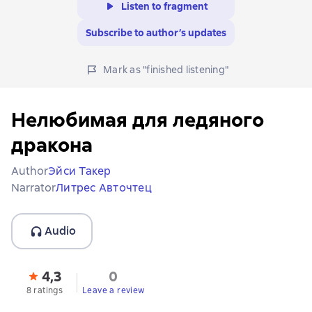
Listen to fragment
Subscribe to author’s updates
Mark as "finished listening"
Нелюбимая для ледяного
дракона
Author
Эйси Такер
Narrator
Литрес Авточтец
Audio
4,3
0
8 ratings
Leave a review