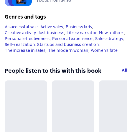
1 book from $4.93
Genres and tags
A successful sale
,
Active sales
,
Business lady
,
Creative activity
,
Just business
,
Litres: narrator
,
New authors
,
Personal effectiveness
,
Personal experience
,
Sales strategy
,
Self-realization
,
Startups and business creation
,
The increase in sales
,
The modern woman
,
Women's fate
People listen to this with this book
All