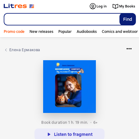
Log in
My Books
Find
Promo code
New releases
Popular
Audiobooks
Comics and webtoon
Елена Ермакова
Book duration 1 h. 19 min.
6+
Listen to fragment