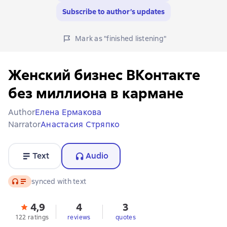
Subscribe to author’s updates
Mark as "finished listening"
Женский бизнес ВКонтакте
без миллиона в кармане
Author
Елена Ермакова
Narrator
Анастасия Стряпко
Text
Audio
Audio
synced with text
4,9
4
3
122 ratings
reviews
quotes