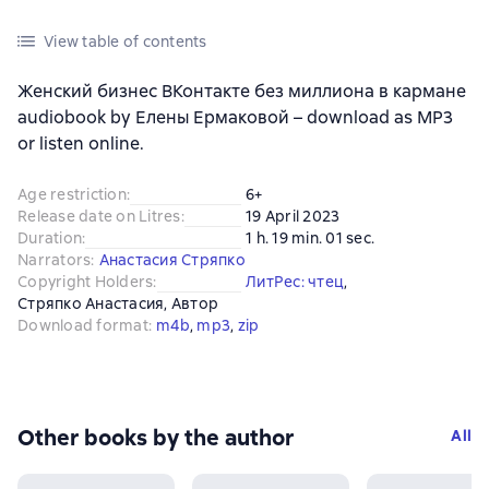
View table of contents
Женский бизнес ВКонтакте без миллиона в кармане
audiobook by Елены Ермаковой – download as MP3
or listen online.
Age restriction
:
6+
Release date on Litres
:
19 April 2023
Duration
:
1 h. 19 min. 01 sec.
Narrators
:
Анастасия Стряпко
Copyright Holders
:
ЛитРес: чтец
, 
Стряпко Анастасия
, 
Автор
Download format
:
m4b
, 
mp3
, 
zip
Other books by the author
All