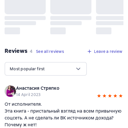
Reviews
,
4 reviews
4
See all reviews
Leave a review
Most popular first
Анастасия Стряпко
14 April 2023
От исполнителя.
Эта книга - пристальный взгляд на всем привычную
соцсеть. А не сделать ли ВК источником дохода?
Почему ж нет!