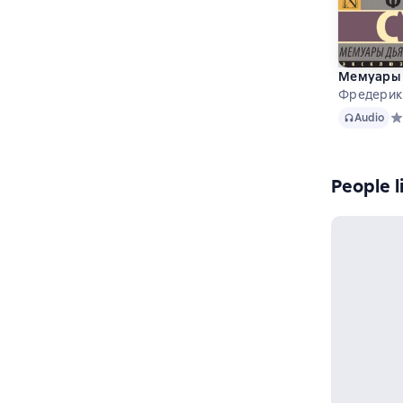
Мемуары Д
Фредерик
Audio
Audio
Ср
People l