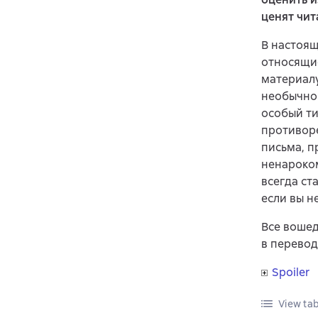
ценят чит
В настоящ
относящие
материалу
необычном
особый ти
противоре
письма, п
ненароком
всегда ст
если вы н
Все вошед
в перевод
Spoiler
View tab