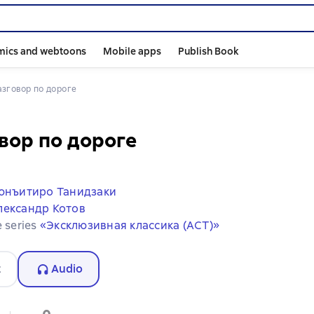
mics and webtoons
Mobile apps
Publish Book
Разговор по дороге
вор по дороге
юнъитиро Танидзаки
лександр Котов
e series
«Эксклюзивная классика (АСТ)»
t
Audio