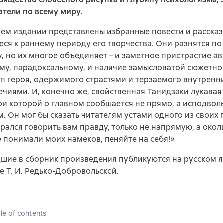
атели по всему миру.
ем издании представлены избранные повести и рассказ
ся к раннему периоду его творчества. Они разнятся по
, но их многое объединяет – и заметное пристрастие ав
у, парадоксальному, и наличие замысловатой сюжетной
п героя, одержимого страстями и терзаемого внутрен
чиями. И, конечно же, свойственная Танидзаки лукавая
ри которой о главном сообщается не прямо, а исподволь
. Он мог бы сказать читателям устами одного из своих 
арался говорить вам правду, только не напрямую, а окол
е понимали моих намеков, пеняйте на себя!»
шие в сборник произведения публикуются на русском я
е Т. И. Редько-Добровольской.
le of contents