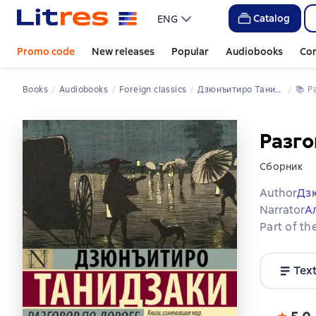
Catalog
ENG
Promo code
New releases
Popular
Audiobooks
Co
Books
Audiobooks
Foreign classics
Дзюнъитиро Танидзаки
📚 
Разго
Сборник
Author
Дз
Narrator
А
Part of th
Tex