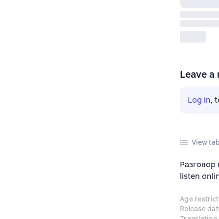
Leave a 
Log in
, 
View tab
Разговор 
listen onli
Age restrict
Release dat
Translation