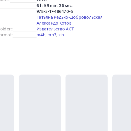
6 h. 59 min. 36 sec.
978-5-17-186470-5
Татьяна Редько-Добровольская
Александр Котов
older:
:
Издательство АСТ
ormat
:
m4b
, 
mp3
, 
zip