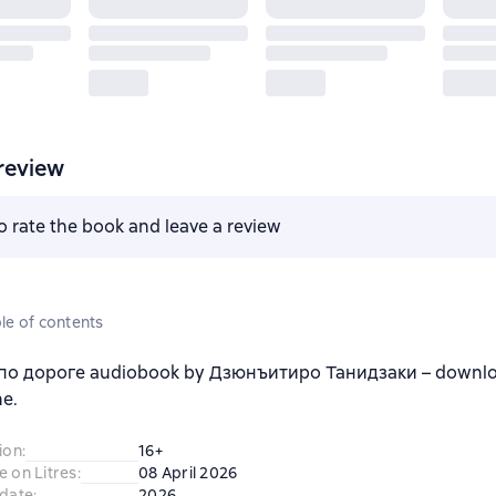
review
to rate the book and leave a review
le of contents
по дороге audiobook by Дзюнъитиро Танидзаки – downlo
ne.
ion
:
16+
e on Litres
:
08 April 2026
 date
:
2026