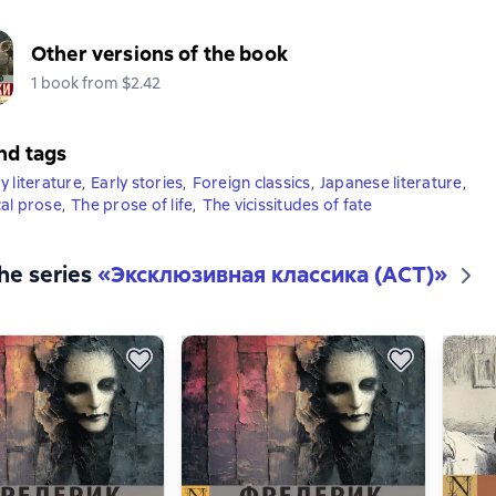
Other versions of the book
1 book from $2.42
nd tags
y literature
,
Early stories
,
Foreign classics
,
Japanese literature
,
al prose
,
The prose of life
,
The vicissitudes of fate
the series
«
Эксклюзивная классика (АСТ)
»