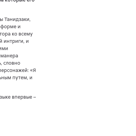
ы Танидзаки,
 форме и
тора ко всему
 интриги, и
ними
 манера
, словно
персонажей: «Я
ьным путем, и
зыке впервые –