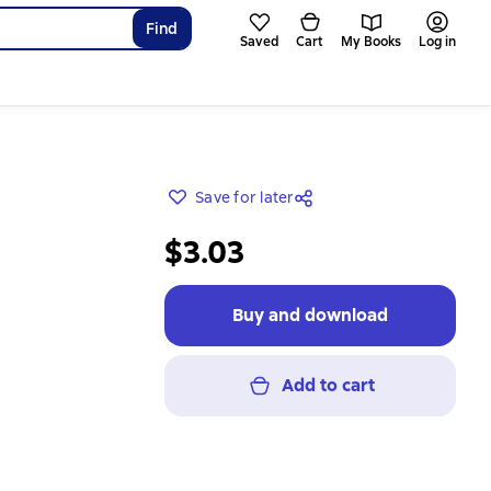
Find
Saved
Cart
My Books
Log in
Save for later
$3.03
Buy and download
Add to cart