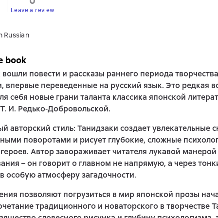
0
Leave a review
n Russian
e book
 вошли повести и рассказы раннего периода творчест
, впервые переведенные на русский язык. Это редкая 
ля себя новые грани таланта классика японской литера
Т. И. Редько‑Добровольской.
й авторский стиль: Танидзаки создает увлекательные 
ными поворотами и рисует глубокие, сложные психоло
героев. Автор завораживает читателя лукавой манерой
ания – он говорит о главном не напрямую, а через тонк
в особую атмосферу загадочности.
ния позволяют погрузиться в мир японской прозы нача
очетание традиционного и новаторского в творчестве Т
зящество словесного рисунка и глубину психологизма, 