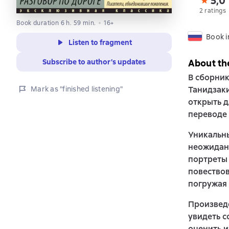
5,0
2 ratings
Book duration 6 h. 59 min.
16+
Book i
Listen to fragment
Subscribe to author’s updates
About th
В сборник
Mark as "finished listening"
Танидзаки
открыть д
переводе 
Уникальны
неожидан
портреты 
повествов
погружая 
Произведе
увидеть с
оценить и