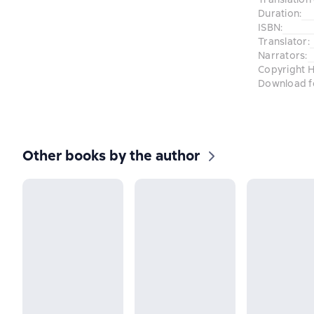
Duration
:
ISBN
:
Translator
:
Narrators
:
Copyright H
Download f
Other books by the author