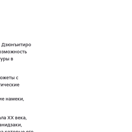
ва Дзюнъитиро
возможность
туры в
сюжеты с
гические
ие намеки,
ла ХХ века,
анидзаки,
за которые его