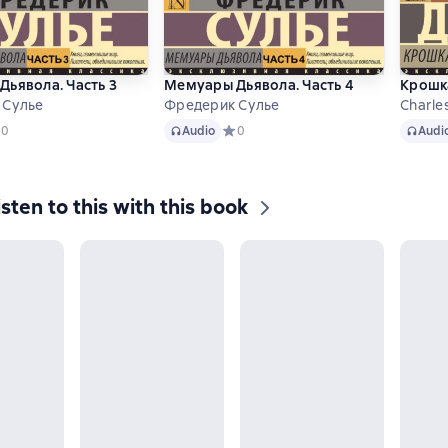
ьявола. Часть 3
Мемуары Дьявола. Часть 4
Крошка
 Сулье
Фредерик Сулье
Charle
Audio
Audio
едний рейтинг 0 на основе 0 оценок
0
Audio
Средний рейтинг 0 на основе 0 оцено
0
Audi
isten to this with this book