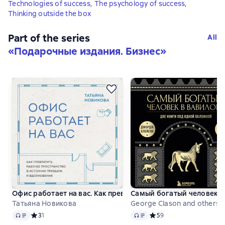
Technologies of success
,
The psychology of success
,
Thinking outside the box
Part of the series
All
«
Подарочные издания. Бизнес
»
Офис работает на вас. Как превратить рабочее пространс
Самый богатый человек в
Татьяна Новикова
George Clason and others
Audio
Audio
Средний рейтинг 3 на основе 1 оценок
3
1
Средний рейтинг 5 на ос
5
9