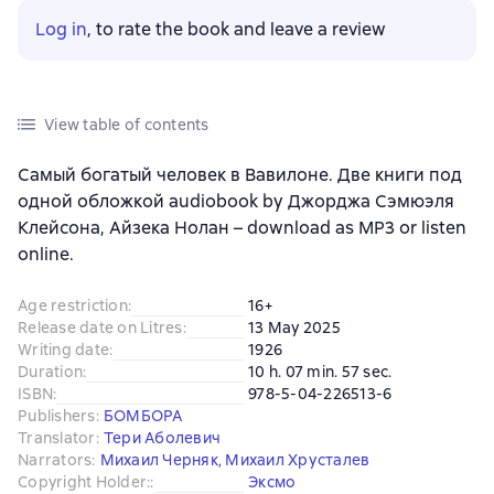
Log in
, to rate the book and leave a review
View table of contents
Самый богатый человек в Вавилоне. Две книги под
одной обложкой audiobook by Джорджа Сэмюэля
Клейсона, Айзека Нолан – download as MP3 or listen
online.
Age restriction
:
16+
Release date on Litres
:
13 May 2025
Writing date
:
1926
Duration
:
10 h. 07 min. 57 sec.
ISBN
:
978-5-04-226513-6
Publishers
:
БОМБОРА
Translator
:
Тери Аболевич
Narrators
:
Михаил Черняк
,
Михаил Хрусталев
Copyright Holder:
:
Эксмо