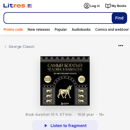
Log in
My Books
Find
Promo code
New releases
Popular
Audiobooks
Comics and webtoon
George Clason
Book duration 10 h. 07 min.
1926
year
16+
Listen to fragment