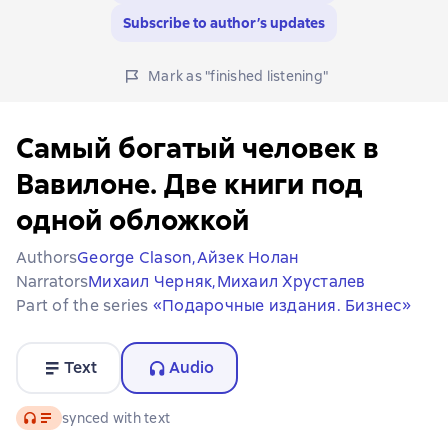
Subscribe to author’s updates
Mark as "finished listening"
Самый богатый человек в
Вавилоне. Две книги под
одной обложкой
Authors
George Clason,
Айзек Нолан
Narrators
Михаил Черняк,
Михаил Хрусталев
Part of the series
«Подарочные издания. Бизнес»
Text
Audio
Audio
synced with text