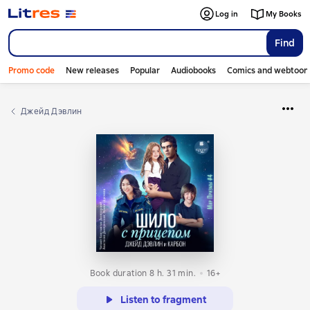
Log in
My Books
Find
Promo code
New releases
Popular
Audiobooks
Comics and webtoon
Джейд Дэвлин
Book duration 8 h. 31 min.
16+
Listen to fragment