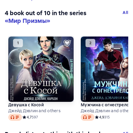
4 book out of 10 in the series
All
«Мир Призмы»
Девушка с Косой
Мужчина с огнестрелом
Джейд Дэвлин and others
Джейд Дэвлин and others
Audio
Audio
Средний рейтинг 4,7 на основе 597 оценок
4,7
597
Средний рейтинг 4,9 
4,9
315