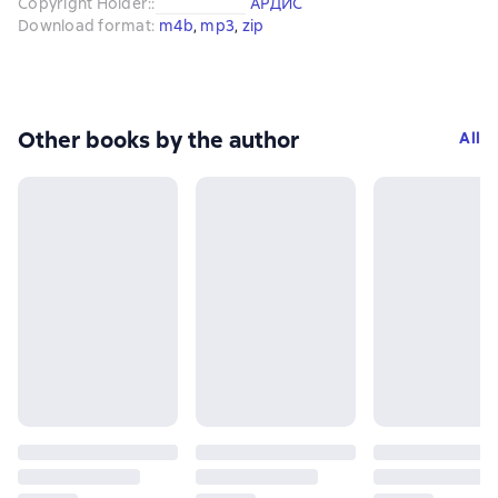
Copyright Holder:
:
АРДИС
Download format
:
m4b
, 
mp3
, 
zip
Other books by the author
All