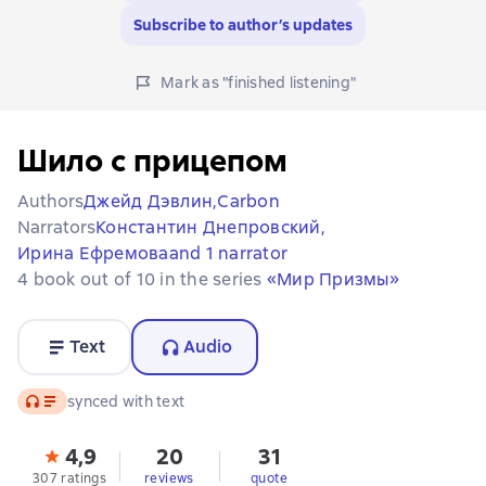
Subscribe to author’s updates
Mark as "finished listening"
Шило с прицепом
Authors
Джейд Дэвлин,
Carbon
Narrators
Константин Днепровский,
Ирина Ефремова
and 1 narrator
4 book out of 10 in the series
«Мир Призмы»
Text
Audio
Audio
synced with text
4,9
20
31
307 ratings
reviews
quote