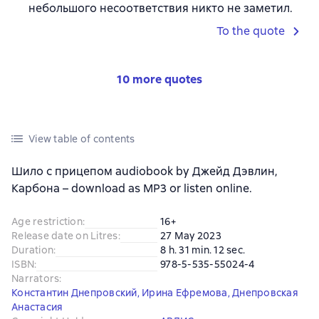
небольшого несоответствия никто не заметил.
To the quote
10 more quotes
View table of contents
Шило с прицепом audiobook by Джейд Дэвлин,
Карбона – download as MP3 or listen online.
Age restriction
:
16+
Release date on Litres
:
27 May 2023
Duration
:
8 h. 31 min. 12 sec.
ISBN
:
978-5-535-55024-4
Narrators
:
Константин Днепровский
,
Ирина Ефремова
,
Днепровская
Анастасия