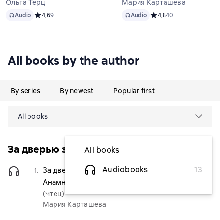
Ольга Терц
Мария Карташева
Audio
Audio
Audio
Средний рейтинг 4,6 на основе 9 оценок
4,6
9
Audio
Средний рейтинг 4,8 на
4,8
40
All books by the author
By series
By newest
Popular first
All books
За дверью завтрашнего дня
All books
Audiobooks
13
За дверью завтрашнего дня. Часть 1.
1.
$3.67
Анамнез
(Чтец)
Мария Карташева