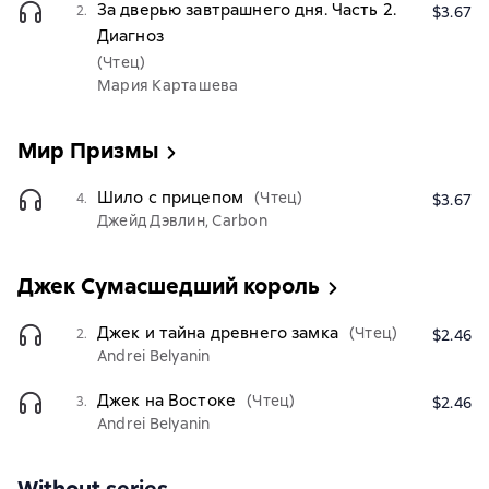
За дверью завтрашнего дня. Часть 2.
2.
$3.67
Диагноз
(Чтец)
Мария Карташева
Мир Призмы
Шило с прицепом
(Чтец)
4.
$3.67
Джейд Дэвлин, Carbon
Джек Сумасшедший король
Джек и тайна древнего замка
(Чтец)
2.
$2.46
Andrei Belyanin
Джек на Востоке
(Чтец)
3.
$2.46
Andrei Belyanin