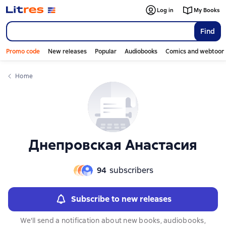
Слайдер с книгами
Log in
My Books
Find
Promo code
New releases
Popular
Audiobooks
Comics and webtoon
Home
Днепровская Анастасия
94
subscribers
Subscribe to new releases
We'll send a notification about new books, audiobooks,