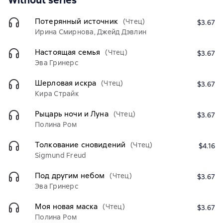
Without series
Потерянный источник
(Чтец)
$3.67
Ирина Смирнова, Джейд Дэвлин
Настоящая семья
(Чтец)
$3.67
Эва Гринерс
Шерловая искра
(Чтец)
$3.67
Кира Страйк
Рыцарь ночи и Луна
(Чтец)
$3.67
Полина Ром
Толкование сновидений
(Чтец)
$4.16
Sigmund Freud
Под другим небом
(Чтец)
$3.67
Эва Гринерс
Моя новая маска
(Чтец)
$3.67
Полина Ром