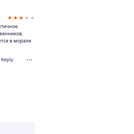
нтичное.
венников,
ется в морали
Reply