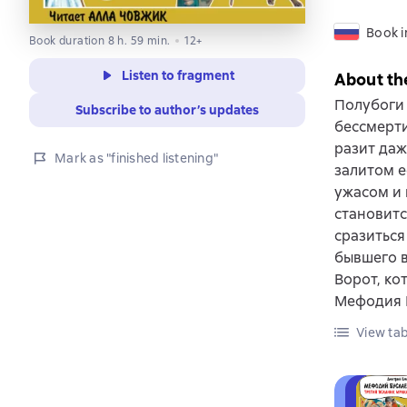
Book i
Book duration 8 h. 59 min.
12+
Listen to fragment
About th
Полубоги 
Subscribe to author’s updates
бессмерти
разит даж
Mark as "finished listening"
залитом е
ужасом и
становитс
сразиться
бывшего в
Ворот, ко
Мефодия Б
View tab