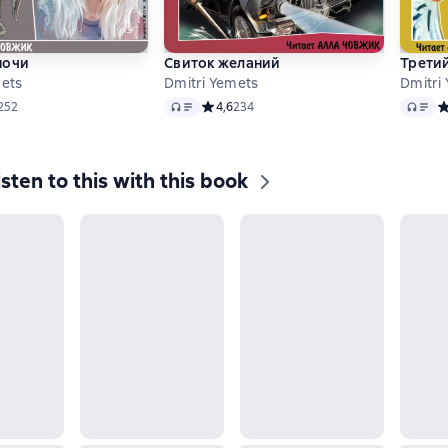
ночи
Свиток желаний
Трети
mets
Dmitri Yemets
Dmitri
Audio
Audio
ий рейтинг 4,7 на основе 252 оценок
252
Средний рейтинг 4,6 на основе 234 оцен
4,6
234
С
isten to this with this book