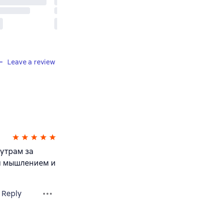
Leave a review
утрам за
ым мышлением и
Reply