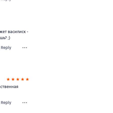
жет василиск -
ь? ;)
Reply
ественная
Reply