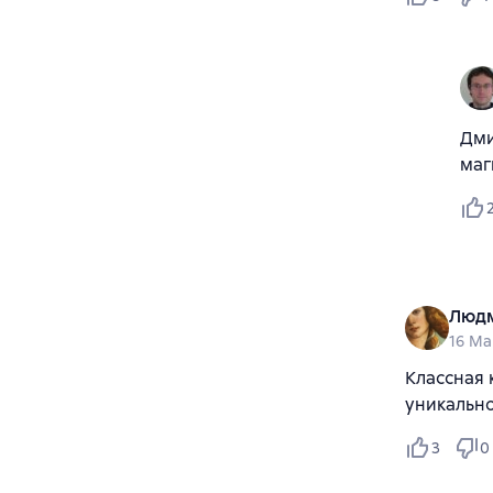
Дми
маг
Людм
16 Ma
Классная 
уникально
3
0