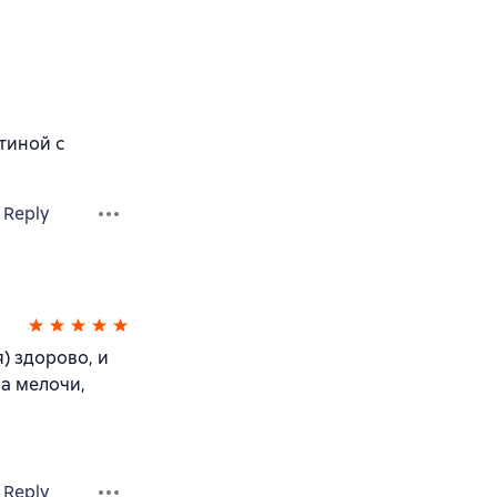
тиной с
Reply
я) здорово, и
ра мелочи,
Reply