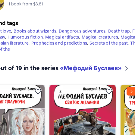
1 book from $3.81
nd tags
t love
,
Books about wizards
,
Dangerous adventures
,
Death trap
,
F
asy
,
Humorous fiction
,
Magical artifacts
,
Magical creatures
,
Magica
ian literature
,
Prophecies and predictions
,
Secrets of the past
,
Th
f the
ut of 19 in the series
«Мефодий Буслаев»