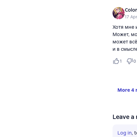
Colo
17 Apr
Хотя мне 
Может, мо
может всё
и в смысл
1
0
More 4 
Leave a 
Log in
, 