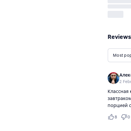
Reviews
Most popu
Алек
2 Feb
Классная 
завтраком
порцией с
8
0