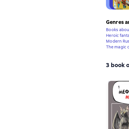
Genres a
Books abou
Heroic fant
Modern Russ
The magic o
3 book o