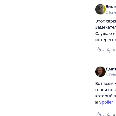
Викт
2 Jun
Этот сарк
Замечател
Слушаю на
интересом
6
0
Дмит
3 Feb
Вот всем 
герои нов
который 
Spoiler
8
4