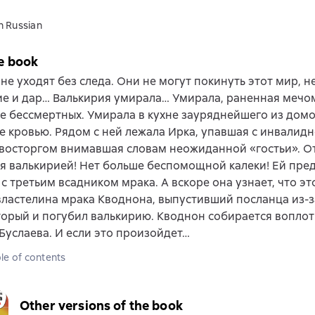
n Russian
e book
не уходят без следа. Они не могут покинуть этот мир, н
е и дар… Валькирия умирала… Умирала, раненная мечо
е бессмертных. Умирала в кухне зауряднейшего из домов
е кровью. Рядом с ней лежала Ирка, упавшая с инвалидн
 восторгом внимавшая словам неожиданной «гостьи». О
я валькирией! Нет больше беспомощной калеки! Ей пре
 с третьим всадником мрака. А вскоре она узнает, что эт
ластелина мрака Кводнона, выпустивший посланца из-з
торый и погубил валькирию. Кводнон собирается воплот
услаева. И если это произойдет…
le of contents
Other versions of the book