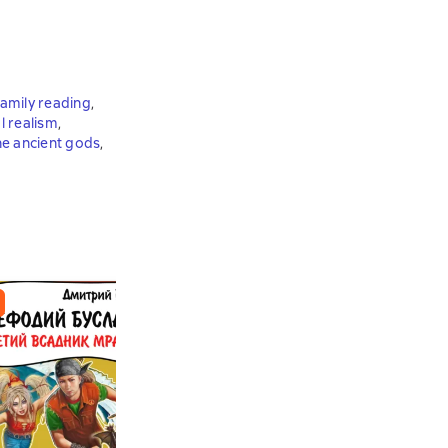
amily reading
,
l realism
,
e ancient gods
,