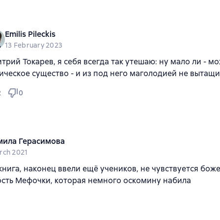
Emilis Pileckis
13 February 2023
трий Токарев, я себя всегда так утешаю: ну мало ли - мо
ическое существо - и из под него маголодией не вытащиш
2
0
ила Герасимова
rch 2021
книга, наконец ввели ещё учеников, не чувствуется бож
сть Мефочки, которая немного оскомину набила