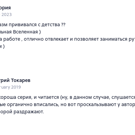
ория
e 2023
азм прививался с детства ??
ьная Вселенная )
 работе , отлично отвлекает и позволяет заниматься ру
 )
рий Токарев
ruary 2019
хороша серия, и читается (ну, в данном случае, слушаетс
ые органично вписались, но вот проскальзывают у авто
порой раздражают.