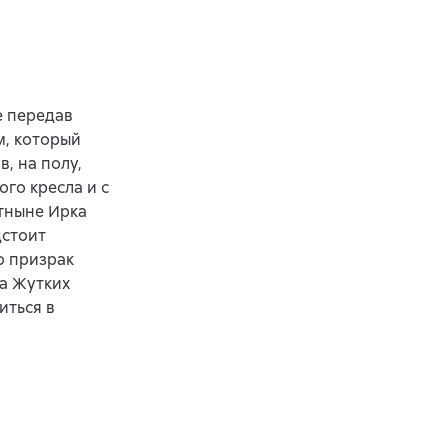
е передав
м, который
, на полу,
ого кресла и с
тныне Ирка
дстоит
о призрак
а Жутких
иться в