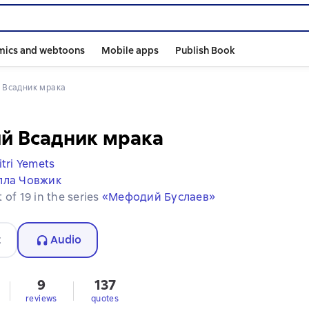
mics and webtoons
Mobile apps
Publish Book
й Всадник мрака
й Всадник мрака
tri Yemets
лла Човжик
 of 19 in the series
«Мефодий Буслаев»
t
Audio
9
137
s
reviews
quotes