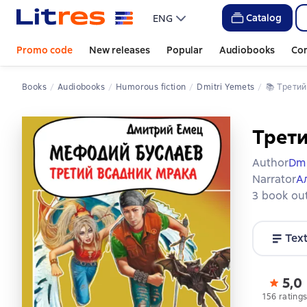
Catalog
ENG
Promo code
New releases
Popular
Audiobooks
Co
Books
Audiobooks
Humorous fiction
Dmitri Yemets
📚 
Трети
Трети
Author
Dmi
Narrator
А
3 book out
Tex
5,0
156 rating