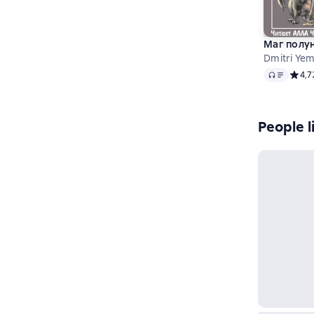
Маг полу
Dmitri Ye
Audio
Средн
4,7
People l