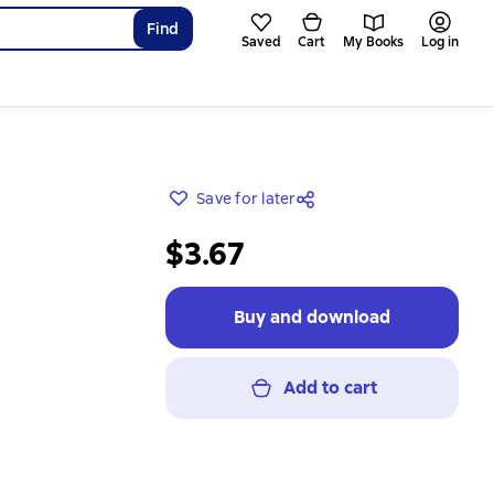
Find
Saved
Cart
My Books
Log in
Save for later
$3.67
Buy and download
Add to cart