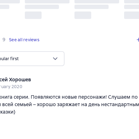
,
9 reviews
9
See all reviews
lar first
сей Хорошев
ruary 2020
книга серии. Появляются новые персонажи! Слушаем по 
 всей семьей – хорошо заряжает на день нестандартн
казки)