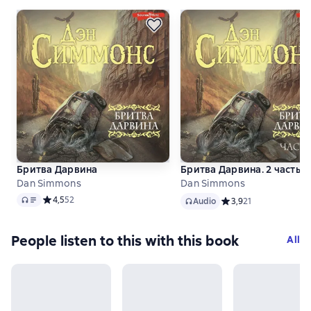
Бритва Дарвина
Бритва Дарвина. 2 часть
Dan Simmons
Dan Simmons
Audio
Audio
Средний рейтинг 4,5 на основе 52 оценок
4,5
52
Audio
Средний рейтинг 3,9 
3,9
21
People listen to this with this book
All