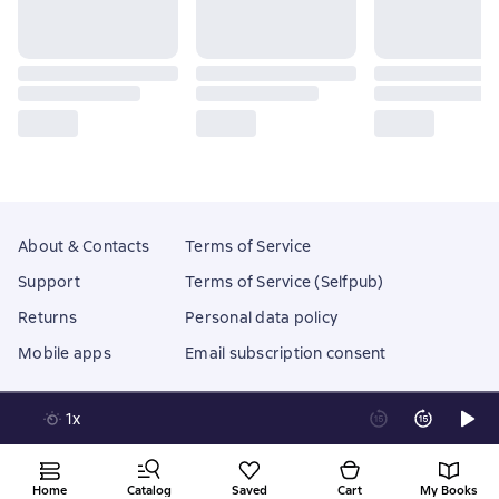
About & Contacts
Terms of Service
Support
Terms of Service (Selfpub)
Returns
Personal data policy
Mobile apps
Email subscription consent
1x
Litres Operations Limited
18 Mallow street co. Limerick, Ireland
Home
Catalog
Saved
Cart
My Books