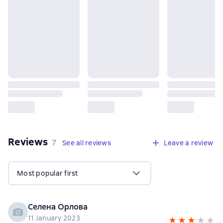
Reviews
,
7 reviews
7
See all reviews
Leave a review
Most popular first
Селена Орлова
11 January 2023