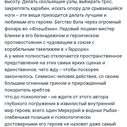
высоту. Делать скользящие узлы, выбирать трос,
закреплять карабин, искать опору для срывающейся
ноги – эти вещи приходится делать лучшим и
любимым его героям. Бегство Вэла через огромный
фонарь во
«Флэшбэке»
. Ледовый лоцман мистер
Блинки в его безнадежном и героическом
противостоянии с чудовищем в союзе с
корабельным такелажем в
«Терроре»
.
А у меня полностью отключается пространственное
представление на этих самых ярких сценах и
единственное, чего жду – чтобы поскорее
закончилось. Симмонс человек действия, со своим
большим огненным трином и прирожденный
покоритель хребтов.
Что до психологии – не ждите от этого автора
глубокого погружения в извилистый внутренний
мир героев, всего один Меркурий в водных Рыбах -
слабенькая позиция и психологически
достоверными его героев не назовет даже самый