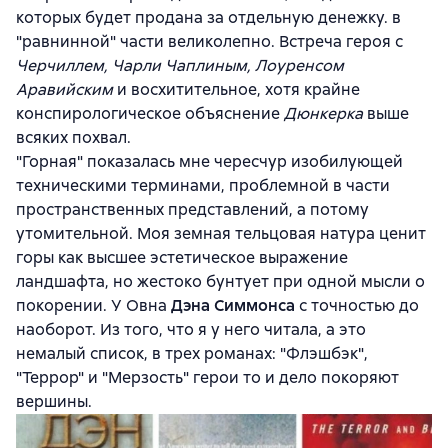
которых будет продана за отдельную денежку. в
"равнинной" части великолепно. Встреча героя с
Черчиллем, Чарли Чаплиным, Лоуренсом
Аравийским
и восхитительное, хотя крайне
конспирологическое объяснение
Дюнкерка
выше
всяких похвал.
"Горная" показалась мне чересчур изобилующей
техническими терминами, проблемной в части
пространственных представлений, а потому
утомительной. Моя земная тельцовая натура ценит
горы как высшее эстетическое выражение
ландшафта, но жестоко бунтует при одной мысли о
покорении. У Овна
Дэна Симмонса
с точностью до
наоборот. Из того, что я у него читала, а это
немалый список, в трех романах: "Флэшбэк",
"Террор" и "Мерзость" герои то и дело покоряют
вершины.