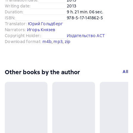
Writing date
:
2013
Duration
:
9 h. 21 min. 06 sec.
ISBN
:
978-5-17-141862-5
Translator
:
Юрий Гольдберг
Narrators
:
Игорь Князев
Copyright Holder:
:
Издательство АСТ
Download format
:
m4b
, 
mp3
, 
zip
Other books by the author
All