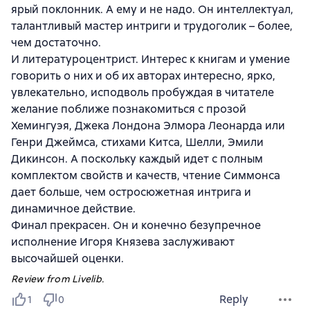
ярый поклонник. А ему и не надо. Он интеллектуал,
талантливый мастер интриги и трудоголик – более,
чем достаточно.
И литературоцентрист. Интерес к книгам и умение
говорить о них и об их авторах интересно, ярко,
увлекательно, исподволь пробуждая в читателе
желание поближе познакомиться с прозой
Хемингуэя, Джека Лондона Элмора Леонарда или
Генри Джеймса, стихами Китса, Шелли, Эмили
Дикинсон. А поскольку каждый идет с полным
комплектом свойств и качеств, чтение Симмонса
дает больше, чем остросюжетная интрига и
динамичное действие.
Финал прекрасен. Он и конечно безупречное
исполнение Игоря Князева заслуживают
высочайшей оценки.
Review from Livelib.
Reply
1
0