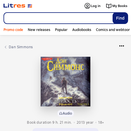
Log in
My Books
Find
Promo code
New releases
Popular
Audiobooks
Comics and webtoon
Dan Simmons
Audio
Book duration 9 h. 21 min.
2013
year
18+