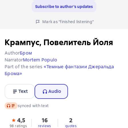
Subscribe to author’s updates
Mark as "finished listening"
Крампус, Повелитель Йоля
Author
Бром
Narrator
Mortem Populo
Part of the series
«Темные фантазии Джеральда
Брома»
Text
Audio
Audio
synced with text
4,5
16
2
98 ratings
reviews
quotes