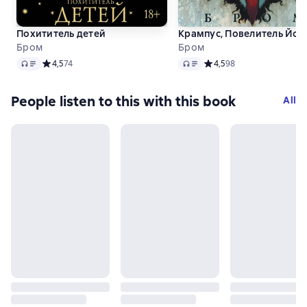
Похититель детей
Крампус, Повелитель Йол
Бром
Бром
Audio
Audio
Средний рейтинг 4,5 на основе 74 оценок
4,5
74
Средний рейтинг 4,5 на 
4,5
98
People listen to this with this book
All