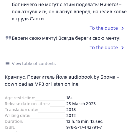
бог ничего не могут с этим поделать! Ничего! –
пошатнувшись, он шагнул вперед, нацелив копье
в грудь Санты.
To the quote
Береги свою мечту! Всегда береги свою мечту!
To the quote
View table of contents
Крампус, Повелитель Йоля audiobook by Брома –
download as MP3 or listen online.
Age restriction
:
18+
Release date on Litres
:
25 March 2023
Translation date
:
2018
Writing date
:
2012
Duration
:
13 h. 15 min. 12 sec.
ISBN
:
978-5-17-142791-7