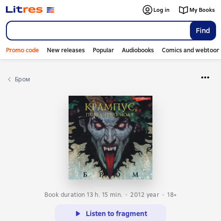
Log in
My Books
Find
Promo code
New releases
Popular
Audiobooks
Comics and webtoon
Бром
Book duration 13 h. 15 min.
2012
year
18+
Listen to fragment