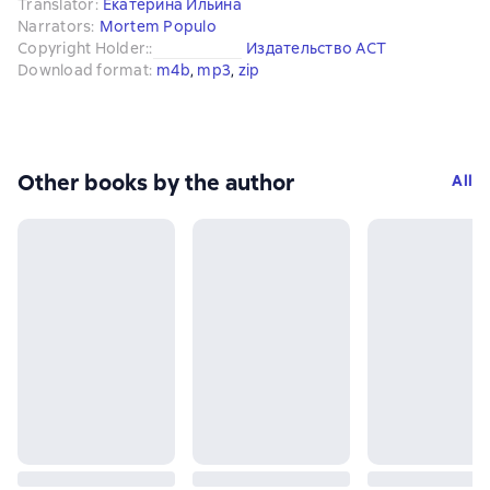
Translator
:
Екатерина Ильина
Narrators
:
Mortem Populo
Copyright Holder:
:
Издательство АСТ
Download format
:
m4b
, 
mp3
, 
zip
Other books by the author
All