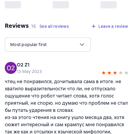
Reviews
,
16 reviews
16
See all reviews
Leave a review
Most popular first
O2 Z1
13 May 2023
чтец не понравился, дочитывала сама в итоге. не
хватило выразительности что ли, не отпускало
ощущение что робот читает слова, хотя голос
приятный, не спорю. но думаю что проблем не стал
бы путать ударения в словах.
из-за этого чтения на книгу ушло месяца два, хотя
сюжет интересный и сам крампус мне понравился
так же как и отсылки к языческой мифологии,