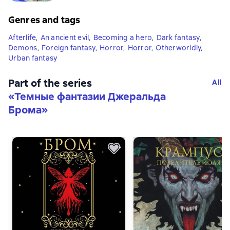
Genres and tags
Afterlife
,
An ancient evil
,
Becoming a hero
,
Dark fantasy
,
Demons
,
Foreign fantasy
,
Horror
,
Horror
,
Otherworldly
,
Urban fantasy
Part of the series
All
«
Темные фантазии Джеральда
Брома
»