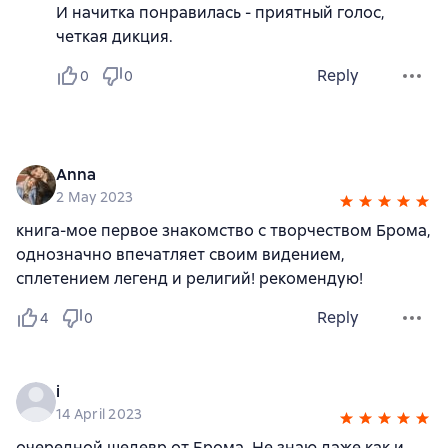
И начитка понравилась - приятный голос,
четкая дикция.
Reply
0
0
Anna
2 May 2023
книга-мое первое знакомство с творчеством Брома,
однозначно впечатляет своим видением,
сплетением легенд и религий! рекомендую!
Reply
4
0
i
14 April 2023
очередной шедевр от Брома. Не знаю даже как и