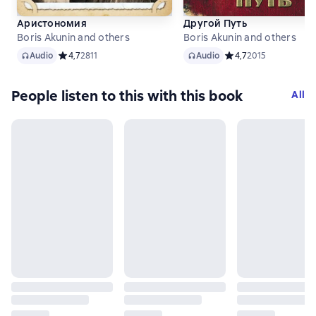
Аристономия
Другой Путь
Boris Akunin and others
Boris Akunin and others
Audio
Audio
Audio
Средний рейтинг 4,7 на основе 2811 оценок
4,7
2811
Audio
Средний рейтинг 4,7 
4,7
2015
People listen to this with this book
All