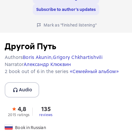
Subscribe to author’s updates
Mark as "finished listening"
Другой Путь
Authors
Boris Akunin,
Grigory Chkhartishvili
Narrator
Александр Клюквин
2 book out of 6 in the series
«Семейный альбом»
Audio
4,8
135
2015 ratings
reviews
Book in Russian