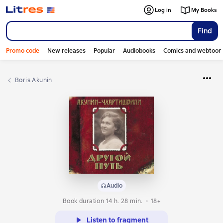
Log in
My Books
Find
Promo code
New releases
Popular
Audiobooks
Comics and webtoon
Boris Akunin
Audio
Book duration 14 h. 28 min.
18+
Listen to fragment