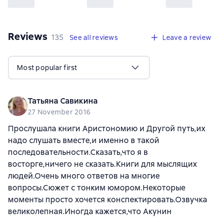
Reviews
,
135 reviews
135
See all reviews
Leave a review
Most popular first
Татьяна Савикина
27 November 2016
Прослушала книги Аристономию и Другой путь,их
надо слушать вместе,и именно в такой
последовательности.Сказать,что я в
восторге,ничего не сказать.Книги для мыслящих
людей.Очень много ответов на многие
вопросы.Сюжет с тонким юмором.Некоторые
моменты просто хочется конспектировать.Озвучка
великолепная.Иногда кажется,что Акунин