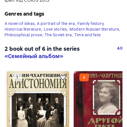
©&℗ ИД СОЮЗ 2015
Genres and tags
A novel of ideas
,
A portrait of the era
,
Family history
,
Historical literature
,
Love stories
,
Modern Russian literature
,
Philosophical prose
,
The Soviet era
,
Time and fate
2 book out of 6 in the series
All
«Семейный альбом»