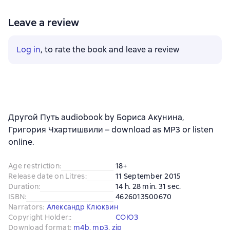
Leave a review
Log in
, to rate the book and leave a review
Другой Путь audiobook by Бориса Акунина,
Григория Чхартишвили – download as MP3 or listen
online.
Age restriction
:
18+
Release date on Litres
:
11 September 2015
Duration
:
14 h. 28 min. 31 sec.
ISBN
:
4626013500670
Narrators
:
Александр Клюквин
Copyright Holder:
:
СОЮЗ
Download format
:
m4b
, 
mp3
, 
zip