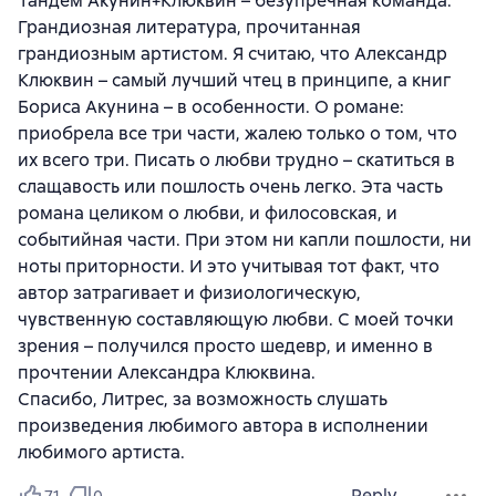
Тандем Акунин+Клюквин – безупречная команда.
Грандиозная литература, прочитанная
грандиозным артистом. Я считаю, что Александр
Клюквин – самый лучший чтец в принципе, а книг
Бориса Акунина – в особенности. О романе:
приобрела все три части, жалею только о том, что
их всего три. Писать о любви трудно – скатиться в
слащавость или пошлость очень легко. Эта часть
романа целиком о любви, и филосовская, и
событийная части. При этом ни капли пошлости, ни
ноты приторности. И это учитывая тот факт, что
автор затрагивает и физиологическую,
чувственную составляющую любви. С моей точки
зрения – получился просто шедевр, и именно в
прочтении Александра Клюквина.
Спасибо, Литрес, за возможность слушать
произведения любимого автора в исполнении
любимого артиста.
Reply
71
0