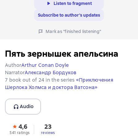
Listen to fragment
Subscribe to author’s updates
Mark as "finished listening"
Пять зернышек апельсина
Author
Arthur Conan Doyle
Narrator
Александр Бордуков
7 book out of 24 in the series
«Приключения
Шерлока Холмса и доктора Ватсона»
Audio
4,6
23
541 ratings
reviews