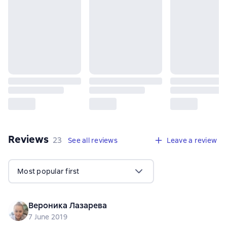
Reviews
,
23 reviews
23
See all reviews
Leave a review
Most popular first
Вероника Лазарева
7 June 2019