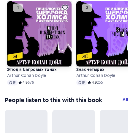
Этюд в багровых тонах
Знак четырех
Arthur Conan Doyle
Arthur Conan Doyle
Audio
Audio
Средний рейтинг 4,9 на основе 676 оценок
4,9
676
Средний рейтинг 4,9 на о
4,9
255
People listen to this with this book
All