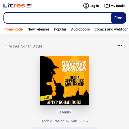
Log in
My Books
Find
Promo code
New releases
Popular
Audiobooks
Comics and webtoon
Arthur Conan Doyle
Audio
Book duration 47 min.
16+