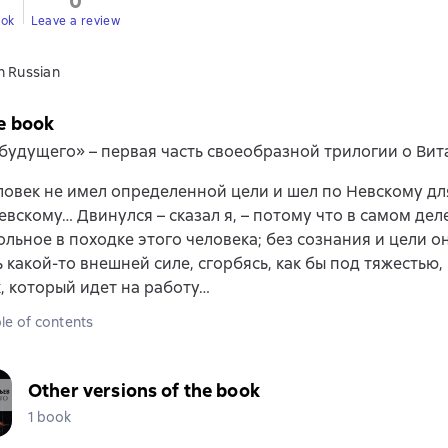
0
ook
Leave a review
n Russian
e book
будущего» – первая часть своеобразной трилогии о Вит
овек не имел определенной цели и шел по Невскому для
евскому… Двинулся – сказал я, – потому что в самом дел
льное в походке этого человека; без сознания и цели он
 какой-то внешней силе, сгорбясь, как бы под тяжестью,
 который идет на работу…
le of contents
Other versions of the book
1 book