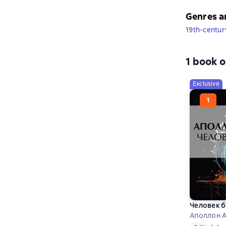
Genres a
19th-century
1 book o
Exclusive
Человек 
Аполлон 