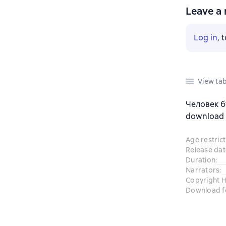
Leave a 
Log in
, 
View tab
Человек б
download a
Age restrict
Release dat
Duration
:
Narrators
:
Copyright 
Download f