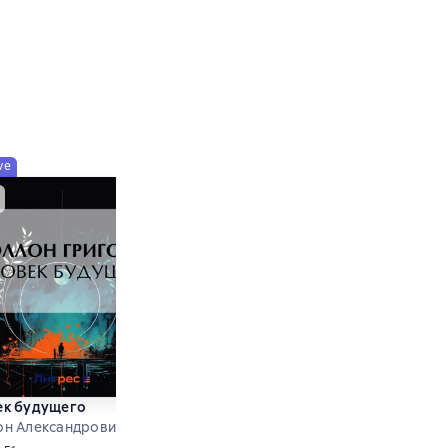
ve
Exclusive
ек будущего
Мое знакомство с Виталиным
он Александрович Григорьев
Аполлон Александрович Григорьев