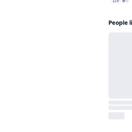
Audio
Средн
0
People l