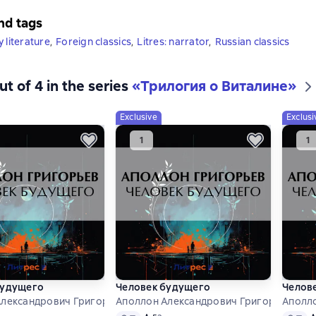
nd tags
 literature
,
Foreign classics
,
Litres: narrator
,
Russian classics
ut of 4 in the series
«Трилогия о Виталине»
Exclusive
Exclusi
будущего
Человек будущего
Челов
Александрович Григорьев
Аполлон Александрович Григорьев
Аполл