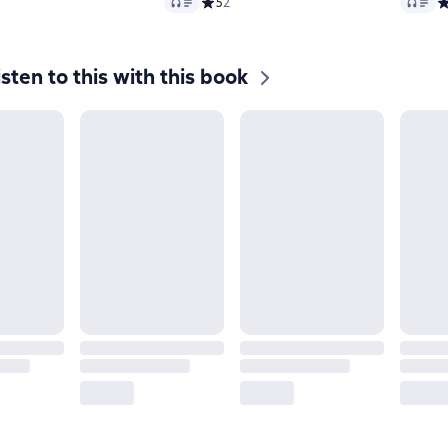
Audio
Audio
ий рейтинг 0 на основе 0 оценок
Средний рейтинг 5 на основе 2 оценок
5
2
С
isten to this with this book