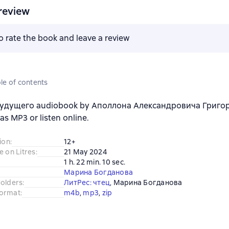
review
to rate the book and leave a review
le of contents
удущего audiobook by Аполлона Александровича Григор
s MP3 or listen online.
ion
:
12+
e on Litres
:
21 May 2024
1 h. 22 min. 10 sec.
Марина Богданова
Holders
:
ЛитРес: чтец
, 
Марина Богданова
ormat
:
m4b
, 
mp3
, 
zip