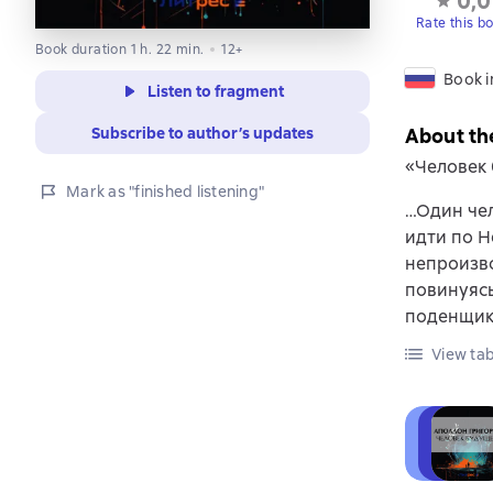
0,0
Rate this b
Book duration 1 h. 22 min.
12+
Book i
Listen to fragment
Subscribe to author’s updates
About th
«Человек 
Mark as "finished listening"
…Один чел
идти по Н
непроизво
повинуясь
поденщик,
View tab