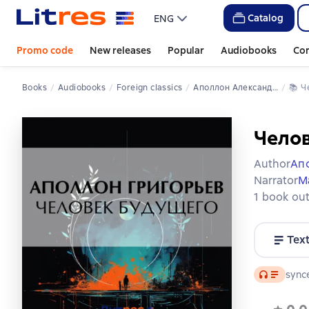
Catalog
ENG
Promo code
New releases
Popular
Audiobooks
Co
Books
Audiobooks
Foreign classics
Аполлон Александрович Григорьев
📚 
Чело
Author
Ап
Narrator
М
1 book out
Tex
Audio
synce