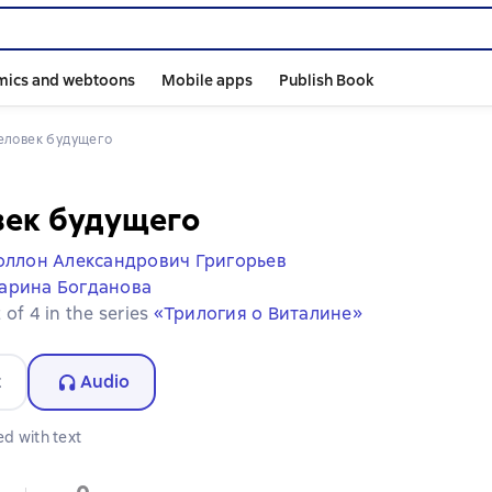
mics and webtoons
Mobile apps
Publish Book
Человек будущего
век будущего
оллон Александрович Григорьев
арина Богданова
 of 4 in the series
«Трилогия о Виталине»
t
Audio
d with text