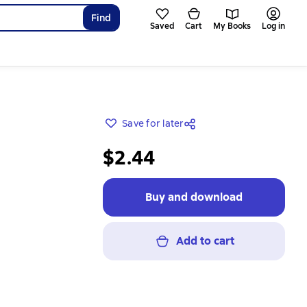
Find
Saved
Cart
My Books
Log in
Save for later
$2.44
Buy and download
Add to cart