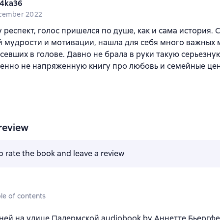
4ka36
cember 2022
у респект, голос пришелся по душе, как и сама история. 
 мудрости и мотивации, нашла для себя много важных 
севших в голове. Давно не брала в руки такую серьезну
енно не напряженную книгу про любовь и семейные цен
review
to rate the book and leave a review
le of contents
ней на улице Палермской audiobook by Аннетте Бьергфе