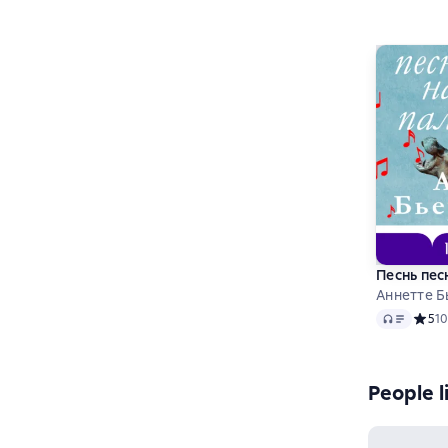
Песнь пес
Аннетте Б
Audio
Средн
5
10
People l