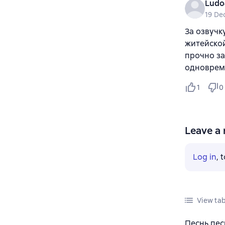
Ludo
19 De
За озвучк
житейской
прочно за
одноврем
1
0
Leave a 
Log in
, 
View tab
Песнь пес