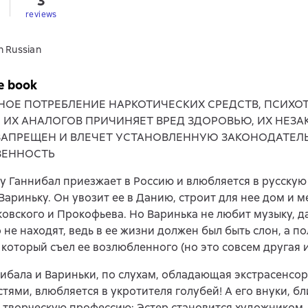
3
reviews
n Russian
e book
НОЕ ПОТРЕБЛЕНИЕ НАРКОТИЧЕСКИХ СРЕДСТВ, ПСИХ
, ИХ АНАЛОГОВ ПРИЧИНЯЕТ ВРЕД ЗДОРОВЬЮ, ИХ НЕЗ
ЗАПРЕЩЕН И ВЛЕЧЕТ УСТАНОВЛЕННУЮ ЗАКОНОДАТЕЛ
ВЕННОСТЬ
ду Ганнибал приезжает в Россию и влюбляется в русскую
Вариньку. Он увозит ее в Данию, строит для нее дом и м
ковского и Прокофьева. Но Варинька не любит музыку, д
о не находят, ведь в ее жизни должен был быть слон, а п
 который съел ее возлюбленного (но это совсем другая и
ибала и Вариньки, по слухам, обладающая экстрасенсо
тями, влюбляется в укротителя голубей! А его внуки, б
творческую профессию: Эстер становится художником, 