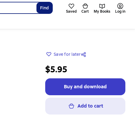
Find
Saved
Cart
My Books
Log in
Save for later
$5.95
Buy and download
Add to cart