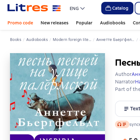
Catalog
ENG
Promo code
New releases
Popular
Audiobooks
Co
Books
Audiobooks
Modern foreign literature
Аннетте Бьергфельдт
Песнь
Author
Ан
Narrator
Н
Part of th
Tex
Audio
synce