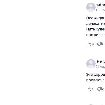
auto
11 Jul
Неожиданн
деликатны
Пять суде
проживают
4
0
lenq
21 Au
Это хорош
приключен
1
0