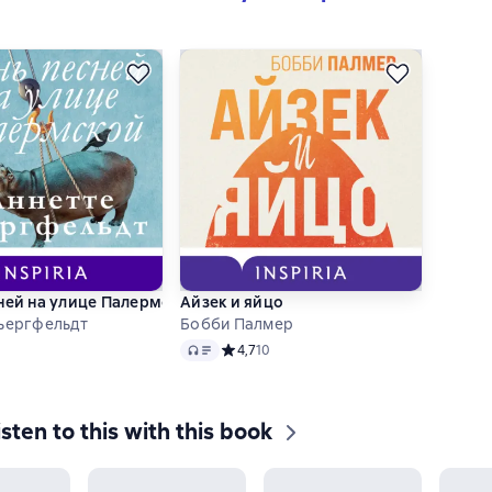
ней на улице Палермской
Айзек и яйцо
ьергфельдт
Бобби Палмер
Audio
ий рейтинг 5 на основе 10 оценок
Средний рейтинг 4,7 на основе 10 оценок
4,7
10
isten to this with this book