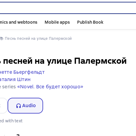
mics and webtoons
Mobile apps
Publish Book
📚 
Песнь песней на улице Палермской
 песней на улице Палермской
нетте Бьергфельдт
аталия Штин
e series
«Novel. Все будет хорошо»
t
Audio
d with text