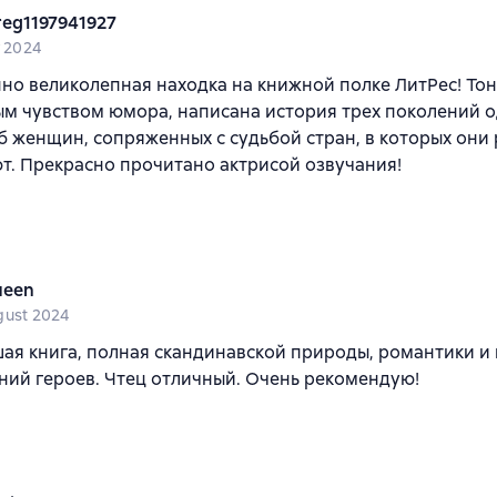
reg1197941927
y 2024
о великолепная находка на книжной полке ЛитРес! Тонк
м чувством юмора, написана история трех поколений о
б женщин, сопряженных с судьбой стран, в которых они
. Прекрасно прочитано актрисой озвучания!
ueen
gust 2024
ая книга, полная скандинавской природы, романтики и
ий героев. Чтец отличный. Очень рекомендую!