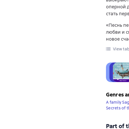
оперной д
стать пер
«Песнь пе
любви и с
новое сча
View tab
Genres a
A family Sa
Secrets of 
Part of 