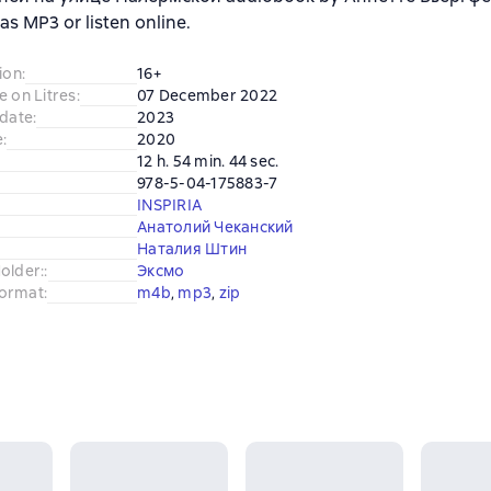
s MP3 or listen online.
ion
:
16+
e on Litres
:
07 December 2022
 date
:
2023
e
:
2020
12 h. 54 min. 44 sec.
978-5-04-175883-7
INSPIRIA
Анатолий Чеканский
Наталия Штин
older:
:
Эксмо
ormat
:
m4b
, 
mp3
, 
zip