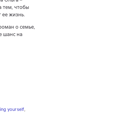
 тем, чтобы
 ее жизнь.
оман о семье,
е шанс на
ng yourself
,