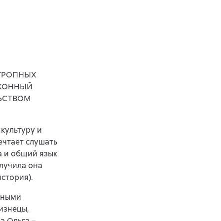
ОТРОПНЫХ
АКОННЫЙ
ЬСТВОМ
 культуру и
ечтает слушать
а и общий язык
олучила она
стория).
рными
лизнецы,
а Ольга –