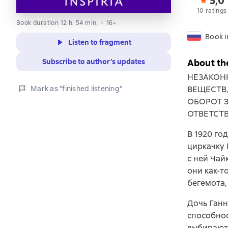
5,0
10 ratings
Book duration 12 h. 54 min.
16+
Book i
Listen to fragment
Subscribe to author’s updates
About th
НЕЗАКОН
Mark as "finished listening"
ВЕЩЕСТВ
ОБОРОТ 
ОТВЕТСТ
В 1920 го
циркачку 
с ней Чай
они как-т
бегемота,
Дочь Ганн
способнос
выбирают 