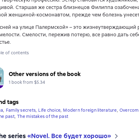
ивой. Старшая же сестра близнецов Филиппа озабочена
вой женщиной-космонавтом, прежде чем болезнь унесет
сней на улице Палермской» – это жизнеутверждающий р
мелости. Смелости, пережив потерю, все равно дать себ
стье.
le of contents
Other versions of the book
1 book from $5.34
nd tags
ga
,
Family secrets
,
Life choice
,
Modern foreign literature
,
Overcomi
the past
,
The mistakes of the past
the series
«
Novel. Все будет хорошо
»