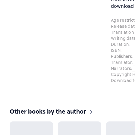
download a
Age restrict
Release dat
Translation
Writing dat
Duration
:
ISBN
:
Publishers
:
Translator
:
Narrators
:
Copyright H
Download f
Other books by the author