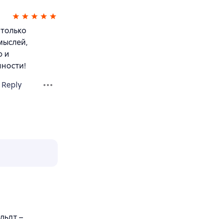
Столько
мыслей,
ю и
ности!
Reply
льдт –