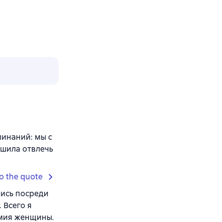
минаний: мы с
ешила отвлечь
o the quote
лись посреди
 Всего я
умия женщины.