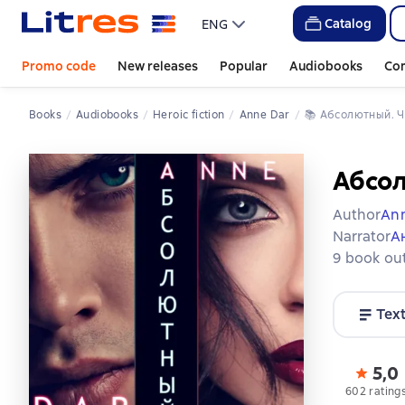
Catalog
ENG
Promo code
New releases
Popular
Audiobooks
Co
Books
Audiobooks
Heroic fiction
Anne Dar
📚 
Абсолютный. Ч
Абсол
Author
Ann
Narrator
А
9 book out
Tex
5,0
602 rating