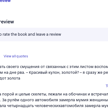
review
review
to rate the book and leave a review
View all quotes
ать своего смущения от связанных с этим листом воспо
м на дне рва. – Красивый кулон, золотой? – я сразу же р
дот золота
T
 а порой и целые скелеты, лежали на обочинах и встреча
. За рулём одного автомобиля замерла мумия женщины.
ала четырнадцать человеческихавтомобиля замерла м