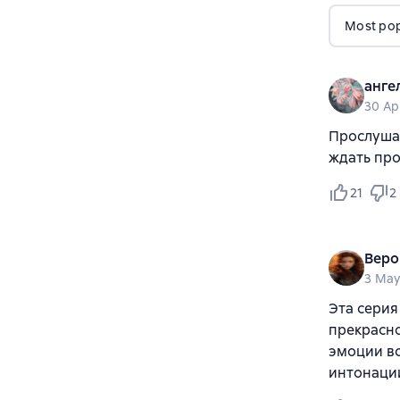
Most popu
анге
30 Ap
Прослушал
ждать про
21
2
Веро
3 May
Эта серия
прекрасно
эмоции вс
интонации