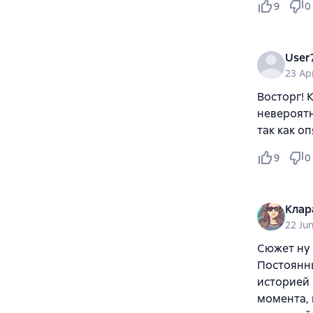
9
0
User
23 Ap
Восторг! 
невероятн
так как о
9
0
Клар
22 Ju
Сюжет ну 
Постоянн
историей 
момента, 