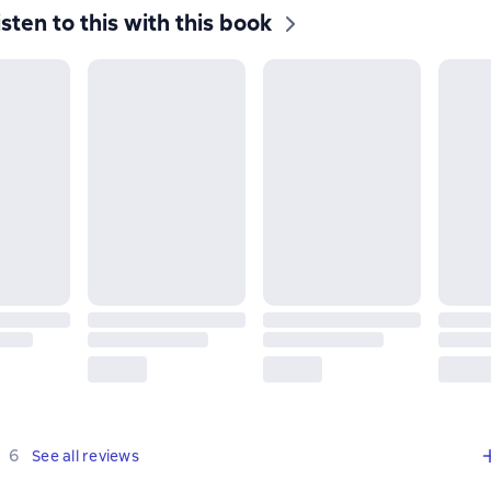
isten to this with this book
,
6 reviews
6
See all reviews