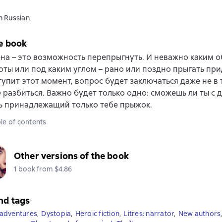
n Russian
e book
на – это возможность перепрыгнуть. И неважно каким о
оты или под каким углом – рано или поздно прыгать при
тупит этот момент, вопрос будет заключаться даже не в 
 разбиться. Важно будет только одно: сможешь ли ты с
ь принадлежащий только тебе прыжок.
le of contents
Other versions of the book
1 book from $4.86
nd tags
adventures
,
Dystopia
,
Heroic fiction
,
Litres: narrator
,
New authors