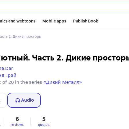
mics and webtoons
Mobile apps
Publish Book
асть 2. Дикие просторы
ютный. Часть 2. Дикие простор
e Dar
ня Грэй
 of 20 in the series
«Дикий Металл»
t
Audio
6
5
s
reviews
quotes