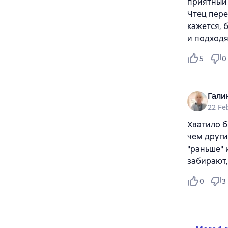
приятный 
Чтец пере
кажется, 
и подход
5
0
Гали
22 Fe
Хватило б
чем други
"раньше" 
забирают,
0
3