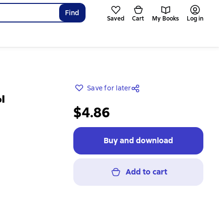
Find
Saved
Cart
My Books
Log in
Save for later
ы
$4.86
Buy and download
Add to cart