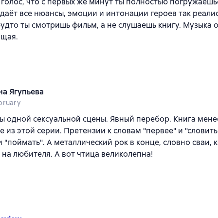
голос, что с первых же минут ты полностью погружаешь
даёт все нюансы, эмоции и интонации героев так реалис
будто ты смотришь фильм, а не слушаешь книгу. Музыка 
ящая.
на Ягупьева
bruary
ы одной сексуальной сцены. Явный перебор. Книга мене
е из этой серии. Претензии к словам "первее" и "словить
и "поймать". А металлический рок в конце, словно сваи, 
 на любителя. А вот чтица великолепна!