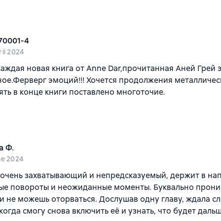
70001-4
ril 2024
Каждая новая книга от Anne Dar,прочитанная Аней Грей э
ое.Ферверг эмоций!!! Хочется продолжения металличес
пять в конце книги поставлено многоточие.
а Ф.
ne 2024
очень захватывающий и непредсказуемый, держит в на
ые повороты и неожиданные моменты. Буквально прони
и не можешь оторваться. Дослушав одну главу, ждала 
когда смогу снова включить её и узнать, что будет дальш