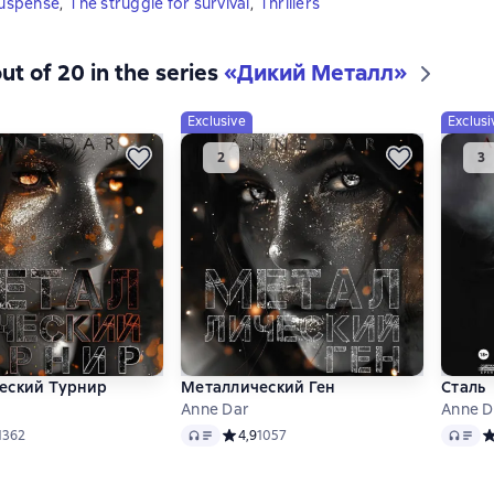
uspense
,
The struggle for survival
,
Thrillers
ut of 20 in the series
«Дикий Металл»
Exclusive
Exclusi
еский Турнир
Металлический Ген
Сталь
Anne Dar
Anne D
Audio
Audio
ий рейтинг 4,9 на основе 1362 оценок
1362
Средний рейтинг 4,9 на основе 1057 оце
4,9
1057
С