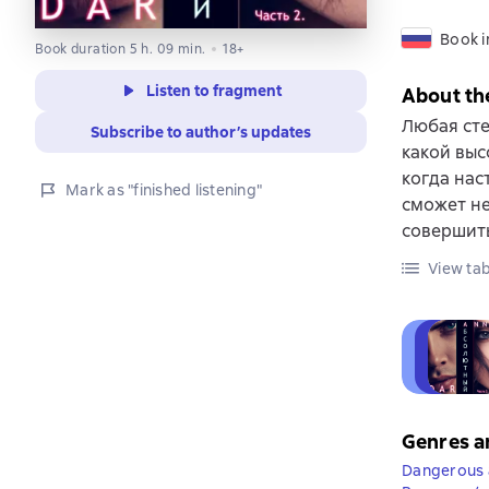
Book i
Book duration 5 h. 09 min.
18+
Listen to fragment
About th
Любая сте
Subscribe to author’s updates
какой выс
когда нас
Mark as "finished listening"
сможет не
совершит
View tab
Genres a
Dangerous 