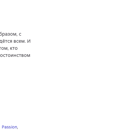
бразом, с
дётся всем. И
том, кто
 достоинством
,
Passion
,