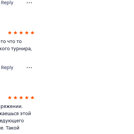
Reply
то что то
кого турнира,
Reply
пряжении.
каешься этой
следующего
е. Такой