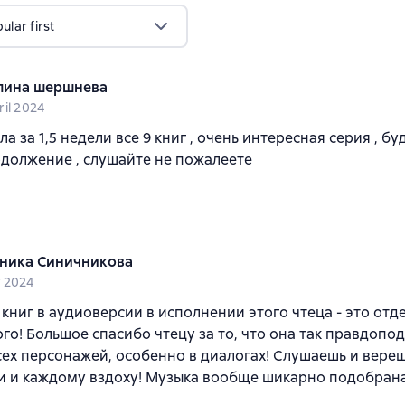
lar first
лина шершнева
ril 2024
а за 1,5 недели все 9 книг , очень интересная серия , бу
должение , слушайте не пожалеете
ника Синичникова
 2024
 книг в аудиоверсии в исполнении этого чтеца - это отд
го! Большое спасибо чтецу за то, что она так правдопо
ех персонажей, особенно в диалогах! Слушаешь и вере
 и каждому вздоху! Музыка вообще шикарно подобрана