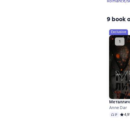
Romance/s
9 book o
Exclusive
Металлич
Anne Dar
Audio
Средн
4,9