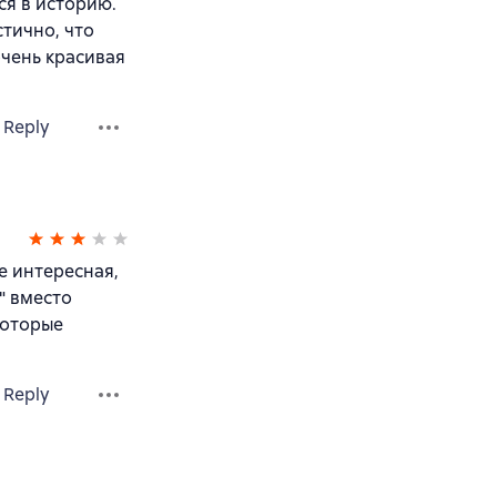
ся в историю.
тично, что
очень красивая
Reply
е интересная,
" вместо
которые
Reply