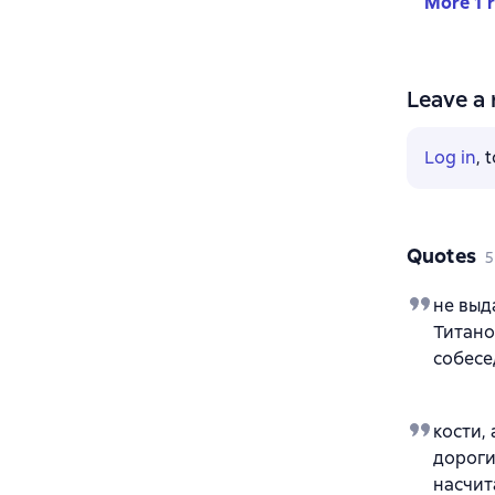
More 1 
Leave a 
Log in
, 
Quotes
5
не выд
Титано
собесе
кости,
дороги
насчит