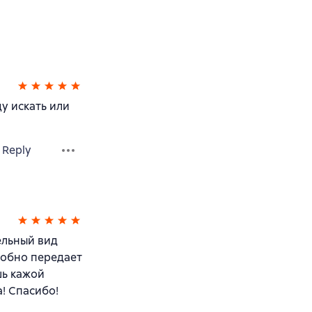
ду искать или
Reply
ельный вид
добно передает
шь кажой
! Спасибо!