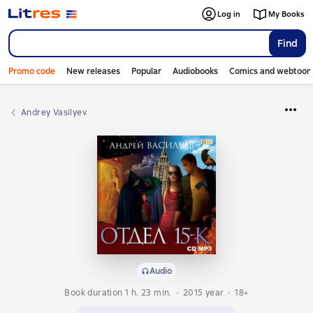
Log in
My Books
Find
Promo code
New releases
Popular
Audiobooks
Comics and webtoon
Andrey Vasilyev
Audio
Book duration 1 h. 23 min.
2015
year
18+