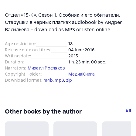
Отдел «15-К». Сезон 1. Особняк и его обитатели.
Старушки в черных платках audiobook by Андрея
Васильева – download as MP3 or listen online.
Age restriction
:
18+
Release date on Litres
:
04 June 2016
Writing date
:
2015
Duration
:
1 h. 23 min. 00 sec.
Narrators
:
Михаил Росляков
Copyright Holder:
:
МедиаКнига
Download format
:
m4b
, 
mp3
, 
zip
Other books by the author
All