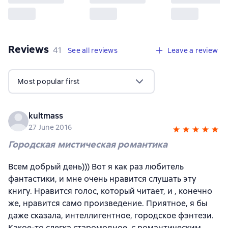
Reviews
,
41 reviews
41
See all reviews
Leave a review
Most popular first
kultmass
27 June 2016
Городская мистическая романтика
Всем добрый день))) Вот я как раз любитель
фантастики, и мне очень нравится слушать эту
книгу. Нравится голос, который читает, и , конечно
же, нравится само произведение. Приятное, я бы
даже сказала, интеллигентное, городское фэнтези.
Какое-то слегка старомодное, с романтическим