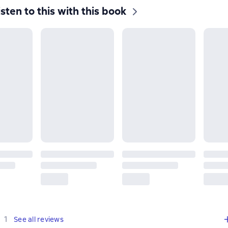
isten to this with this book
,
1 review
1
See all reviews