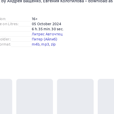
 by Андрея Ващенко, Евгения Колотилова – download as M
ion
:
16+
e on Litres
:
05 October 2024
6 h. 35 min. 30 sec.
Литрес Авточтец
older:
:
Питер (Айлиб)
ormat
:
m4b
, 
mp3
, 
zip