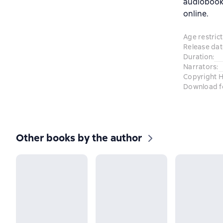
audiobook
online.
Age restrict
Release dat
Duration
:
Narrators
:
Copyright H
Download f
Other books by the author