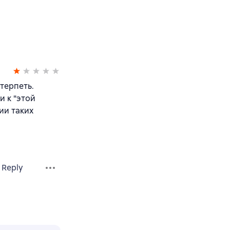
терпеть.
и к "этой
сии таких
Reply