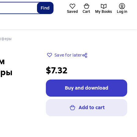
Find
Saved
Cart
My Books
Log in
-сферы
Save for later
м
$7.32
еры
Buy and download
Add to cart