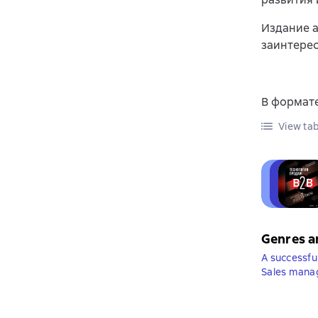
Издание 
заинтерес
В формате
View tab
Genres a
A successful
Sales man