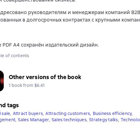
адресовано руководителям и менеджерам компаний B2B
ованных в долгосрочных контрактах с крупными компа
 PDF A4 сохранён издательский дизайн.
le of contents
Other versions of the book
1 book from $6.41
nd tags
 sale
,
Attract buyers
,
Attracting customers
,
Business efficiency
,
agement
,
Sales Manager
,
Sales techniques
,
Strategy talks
,
Technolo