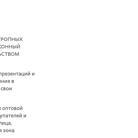
ОТРОПНЫХ
АКОННЫЙ
ЬСТВОМ
 презентаций и
ения в
 свои
.
м оптовой
упателей и
лица,
я зона