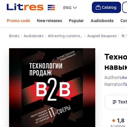
Catalog
ENG
Promo code
New releases
Popular
Audiobooks
Co
Books
Audiobooks
Attracting customers
Андрей Ващенко
📚 
Техно
навык
Authors
Ан
Narrator
Л
Tex
1,8
4 ratings