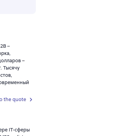
2В –
орка,
долларов –
. Тысячу
стов,
современный
o the quote
ере IT-сферы