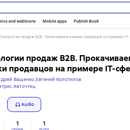
mics and webtoons
Mobile apps
Publish Book
Технологии продаж B2B. Прокачиваем навыки продавцов на примере IT
логии продаж B2B. Прокачивае
и продавцов на примере IT-сф
дрей Ващенко,
Евгений Колотилов
итрес Авточтец
t
Audio
1
1
review
quote