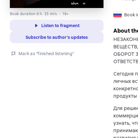
Book duration 6 h. 35 min.
16+
Book i
Listen to fragment
About th
Subscribe to author’s updates
НЕЗАКОН
ВЕЩЕСТВ
Mark as "finished listening"
ОБОРОТ 
ОТВЕТСТ
Сегодня п
личных в
конкретно
продукты 
Для реше
коммерции
узнать, ч
принимающ
развития 