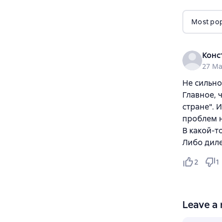
Most popu
Конс
27 Ma
Не сильно
Главное, 
стране". И
проблем н
В какой-т
Либо диле
2
1
Leave a 