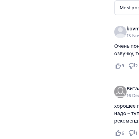
Most popu
kovm
13 No
Очень пон
озвучку, 
9
2
Вита
16 De
хорошее п
надо – ту
рекоменд
6
1