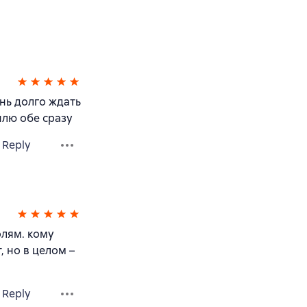
нь долго ждать
плю обе сразу
Reply
олям. кому
, но в целом –
Reply