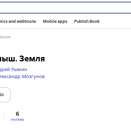
mics and webtoons
Mobile apps
Publish Book
 Земля
мыш. Земля
дрей Рымин
лександр Мозгунов
io
6
s
reviews