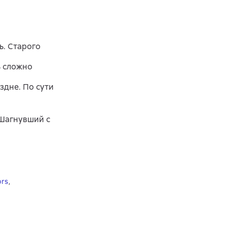
ь. Старого
ь сложно
здне. По сути
 Шагнувший с
ors
,