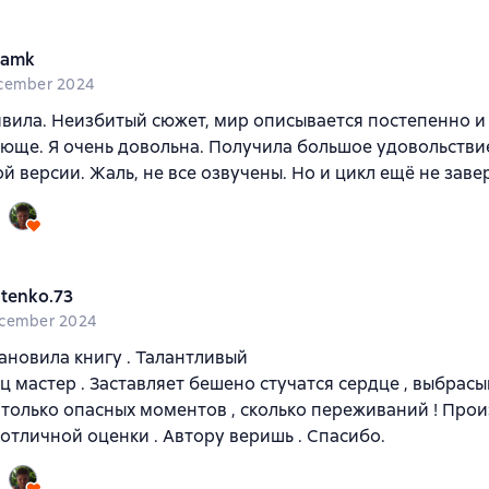
namk
cember 2024
вила. Неизбитый сюжет, мир описывается постепенно и
юще. Я очень довольна. Получила большое удовольстви
й версии. Жаль, не все озвучены. Но и цикл ещё не заве
atenko.73
cember 2024
становила книгу . Талантливый
ец мастер . Заставляет бешено стучатся сердце , выбрас
 Столько опасных моментов , сколько переживаний ! Про
отличной оценки . Автору веришь . Спасибо.