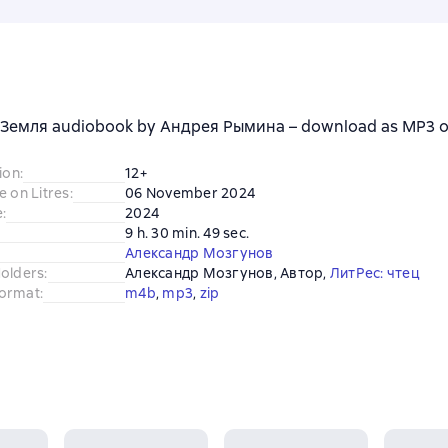
Земля audiobook by Андрея Рымина – download as MP3 or l
ion
:
12+
e on Litres
:
06 November 2024
e
:
2024
9 h. 30 min. 49 sec.
Александр Мозгунов
Holders
:
Александр Мозгунов
, 
Автор
, 
ЛитРес: чтец
ormat
:
m4b
, 
mp3
, 
zip