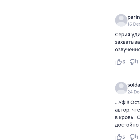
pari
16 De
Серия уди
захватыва
озвученно
6
1
sold
24 De
...Уф!!! О
автор, чт
в кровь .
достойно 
5
1