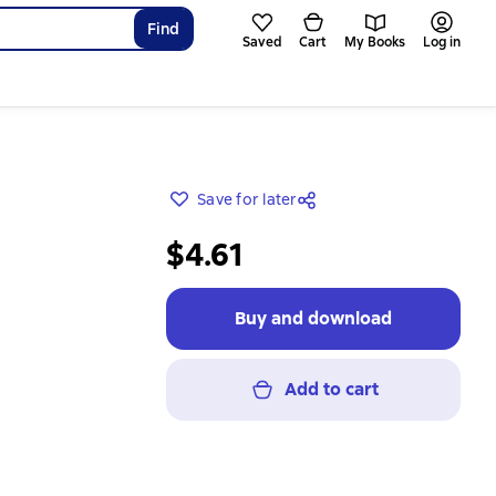
Find
Saved
Cart
My Books
Log in
Save for later
$4.61
Buy and download
Add to cart