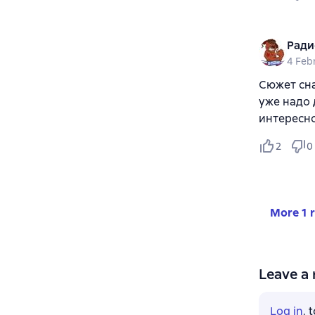
Ради
4 Feb
Сюжет сна
уже надо 
интересно
2
0
More 1 
Leave a 
Log in
, 