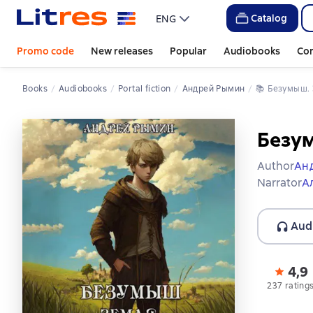
Catalog
ENG
Promo code
New releases
Popular
Audiobooks
Co
Books
Audiobooks
Portal fiction
Андрей Рымин
📚 
Безумыш.
Безу
Author
Ан
Narrator
А
Aud
4,9
237 rating