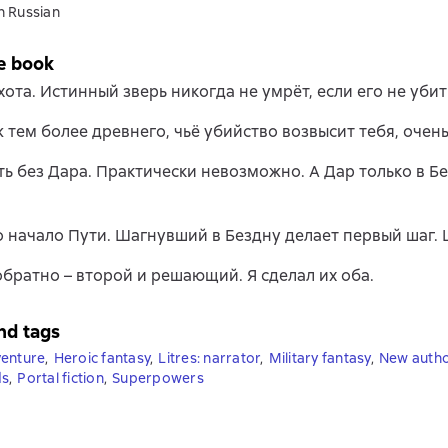
n Russian
e book
хота. Истинный зверь никогда не умрёт, если его не убит
ж тем более древнего, чьё убийство возвысит тебя, очен
ь без Дара. Практически невозможно. А Дар только в Бе
то начало Пути. Шагнувший в Бездну делает первый шаг.
братно – второй и решающий. Я сделал их оба.
nd tags
venture
,
Heroic fantasy
,
Litres: narrator
,
Military fantasy
,
New auth
ds
,
Portal fiction
,
Superpowers