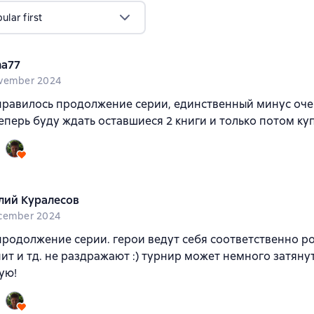
lar first
a77
vember 2024
равилось продолжение серии, единственный минус оче
теперь буду ждать оставшиеся 2 книги и только потом ку
лий Куралесов
cember 2024
родолжение серии. герои ведут себя соответственно р
пит и тд. не раздражают :) турнир может немного затянут
ую!