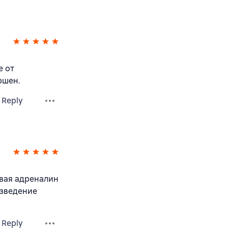
е от
ршен.
Reply
ывая адреналин
изведение
Reply