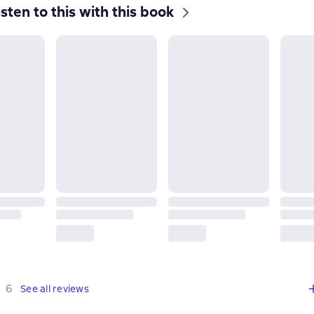
isten to this with this book
,
6 reviews
6
See all reviews