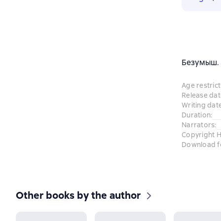
Безумыш. 
Age restrict
Release dat
Writing dat
Duration
:
Narrators
:
Copyright 
Download f
Other books by the author