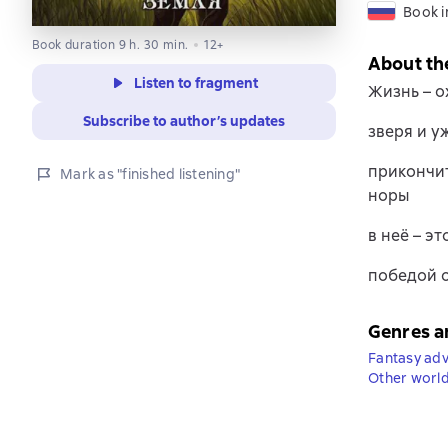
Book i
Book duration 9 h. 30 min.
12+
About th
Listen to fragment
Жизнь – о
Subscribe to author’s updates
зверя и у
прикончит
Mark as "finished listening"
норы
в неё – э
победой о
Genres a
Fantasy ad
Other worl