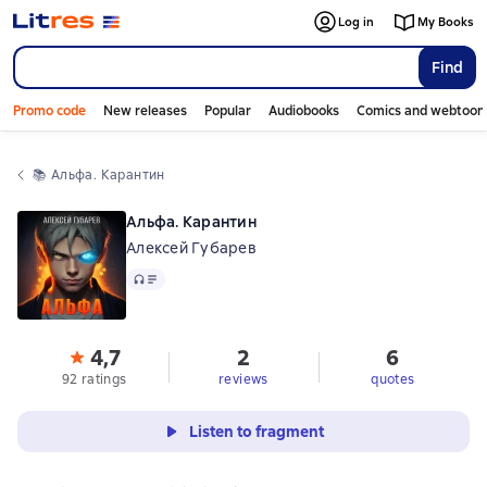
Log in
My Books
Find
Promo code
New releases
Popular
Audiobooks
Comics and webtoon
📚 
Альфа. Карантин
Альфа. Карантин
Алексей Губарев
Audio
4,7
2
6
92 ratings
reviews
quotes
Listen to fragment