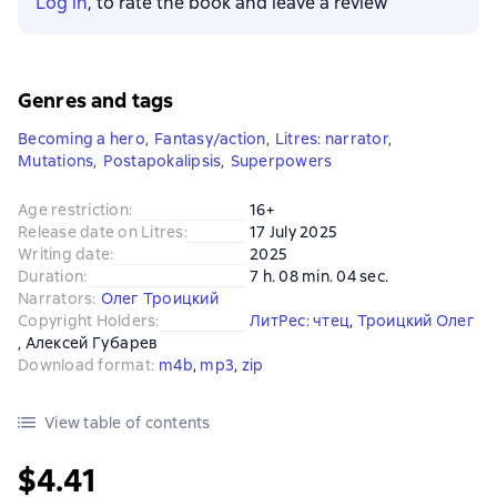
Log in
, to rate the book and leave a review
Genres and tags
Becoming a hero
,
Fantasy/action
,
Litres: narrator
,
Mutations
,
Postapokalipsis
,
Superpowers
Age restriction
:
16+
Release date on Litres
:
17 July 2025
Writing date
:
2025
Duration
:
7 h. 08 min. 04 sec.
Narrators
:
Олег Троицкий
Copyright Holders
:
ЛитРес: чтец
, 
Троицкий Олег
, 
Алексей Губарев
Download format
:
m4b
, 
mp3
, 
zip
View table of contents
$4.41