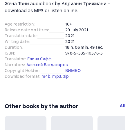
Жена Тони audiobook by Адрианы Трижиани –
download as MP3 or listen online.
Age restriction
:
16+
Release date on Litres
:
29 July 2021
Translation date
:
2021
Writing date
:
2021
Duration
:
18 h. 06 min. 49 sec.
ISBN
:
978-5-535-10576-5
Translator
:
Елена Сафф
Narrators
:
Алексей Багдасаров
Copyright Holder:
:
ВИМБО
Download format
:
m4b
, 
mp3
, 
zip
Other books by the author
All