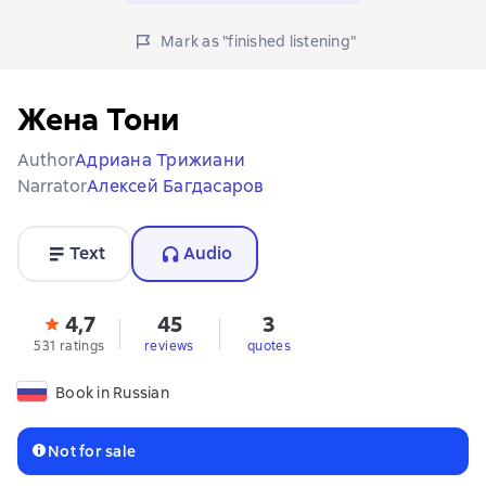
Mark as "finished listening"
Жена Тони
Author
Адриана Трижиани
Narrator
Алексей Багдасаров
Text
Audio
4,7
45
3
531 ratings
reviews
quotes
Book in Russian
Not for sale