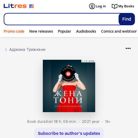
Log in
My Books
Find
Promo code
New releases
Popular
Audiobooks
Comics and webtoon
Адриана Трижиани
Book duration 18 h. 06 min.
2021
year
16+
Subscribe to author’s updates