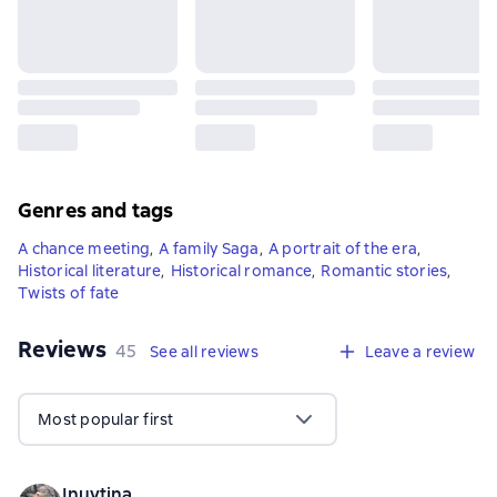
Genres and tags
A chance meeting
,
A family Saga
,
A portrait of the era
,
Historical literature
,
Historical romance
,
Romantic stories
,
Twists of fate
Reviews
,
45 reviews
45
See all reviews
Leave a review
Most popular first
Inuytina