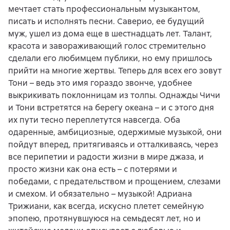
мечтает стать профессиональным музыкантом,
писать и исполнять песни. Саверио, ее будущий
муж, ушел из дома еще в шестнадцать лет. Талант,
красота и завораживающий голос стремительно
сделали его любимцем публики, но ему пришлось
прийти на многие жертвы. Теперь для всех его зовут
Тони – ведь это имя гораздо звонче, удобнее
выкрикивать поклонницам из толпы. Однажды Чичи
и Тони встретятся на берегу океана – и с этого дня
их пути тесно переплетутся навсегда. Оба
одаренные, амбициозные, одержимые музыкой, они
пойдут вперед, притягиваясь и отталкиваясь, через
все перипетии и радости жизни в мире джаза, и
просто жизни как она есть – с потерями и
победами, с предательством и прощением, слезами
и смехом. И обязательно – музыкой! Адриана
Трижиани, как всегда, искусно плетет семейную
эпопею, протянувшуюся на семьдесят лет, но и