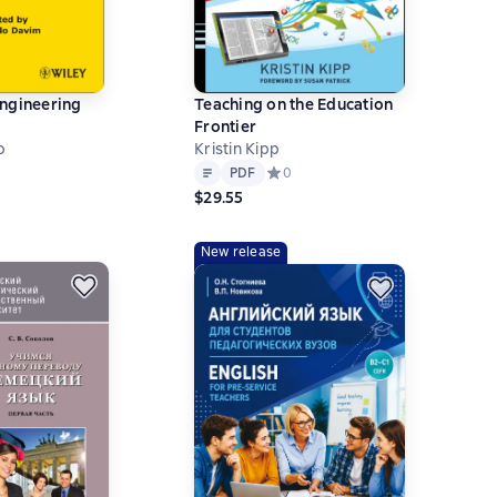
ngineering
Teaching on the Education
Frontier
o
Kristin Kipp
Text
PDF
ний рейтинг 0 на основе 0 оценок
PDF
Средний рейтинг 0 на основе 0 оц
0
$29.55
New release