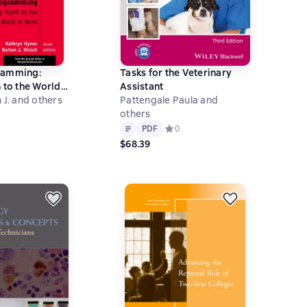
ramming:
Tasks for the Veterinary
 to the World
Assistant
 Directions for
 J. and others
Pattengale Paula and
opment,
others
ний рейтинг 0 на основе 0 оценок
Text
PDF
PDF
Средний рейтинг 0 на основе 0 оц
0
$68.39