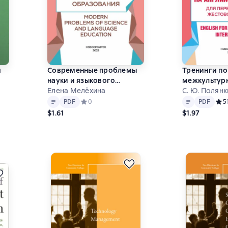
я
Современные проблемы
Тренинги по
науки и языкового
межкультур
образования / Modern
Елена Мелёхина
коммуникац
С. Ю. Полян
Text
PDF
Text
PDF
Problems of Science and
английском 
0 на основе 0 оценок
PDF
Средний рейтинг 0 на основе 0 оценок
0
PDF
Сред
5
Language Education
переводчик
$1.61
$1.97
языка / Engli
Language Int