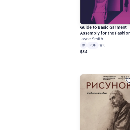
Guide to Basic Garment
Assembly for the Fashio
Industry
Jayne Smith
Text
PDF
PDF
Средний рейтинг 
0
$54