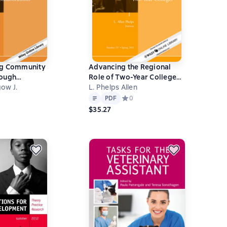
ng Community
Advancing the Regional
rough
Role of Two-Year Colleges.
ow J.
New Directions for
L. Phelps Allen
Text
PDF
ns. New
Community Colleges,
ний рейтинг 0 на основе 0 оценок
PDF
Средний рейтинг 0 на основе 0 оц
0
or Community
Number 157
$35.27
mber 165