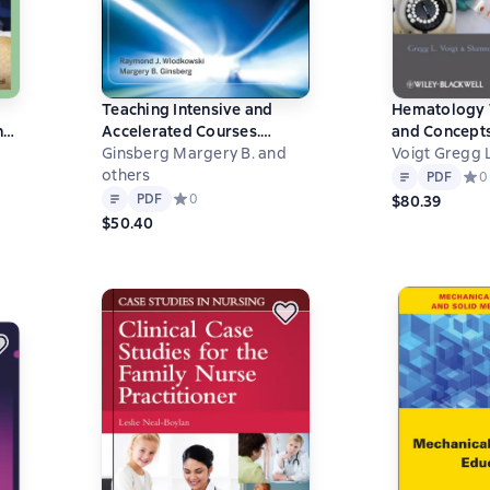
Teaching Intensive and
Hematology 
nd
Accelerated Courses.
and Concepts
Instruction that Motivates
Ginsberg Margery B. and
Veterinary T
Voigt Gregg 
Text
PDF
Learning
others
0 на основе 0 оценок
PDF
Сред
0
Text
PDF
PDF
Средний рейтинг 0 на основе 0 оценок
0
$80.39
$50.40