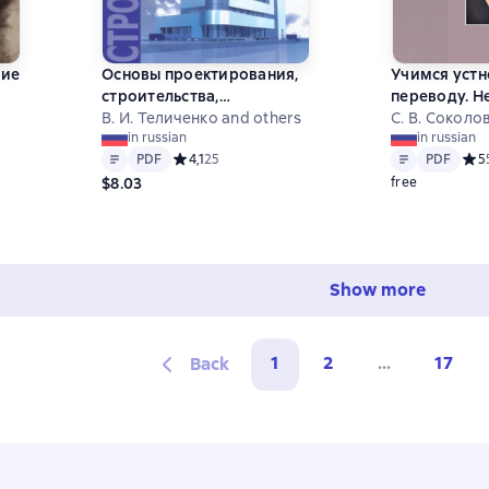
бие
Основы проектирования,
Учимся уст
строительства,
переводу. Н
эксплуатации зданий и
В. И. Теличенко and others
Первая часть
С. В. Соколо
,4 на основе 8 оценок
in russian
in russian
сооружений
Text
PDF
Text
PDF
PDF
Средний рейтинг 4,1 на основе 25 оценок
4,1
25
PDF
Сред
5
$8.03
free
Show more
1
2
...
17
Back