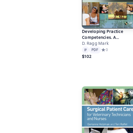
Developing Practice
Competencies. A
Foundation for Generalis
D. Ragg Mark
Text
PDF
Practice
PDF
Средний рейтинг 
0
$102