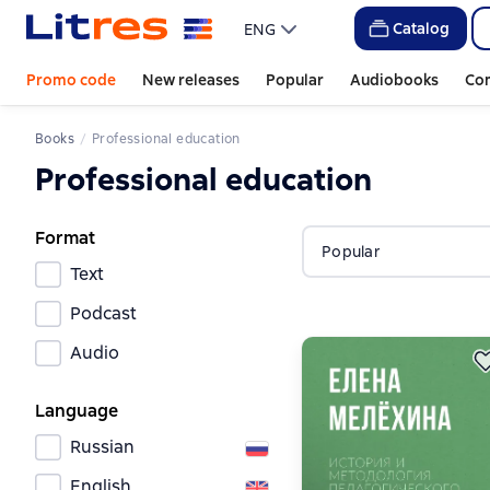
Catalog
ENG
Promo code
New releases
Popular
Audiobooks
Co
Books
Professional education
Professional education
Format
Popular
Text
Podcast
Audio
Language
Russian
English