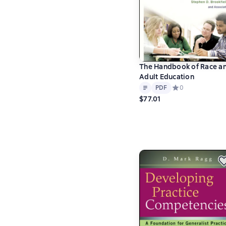
The Handbook of Race a
Adult Education
Text
PDF
PDF
Средний рейтинг 
0
$77.01