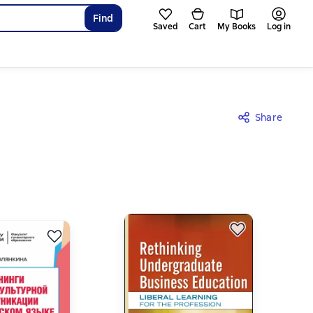
Find
Saved
Cart
My Books
Log in
Share