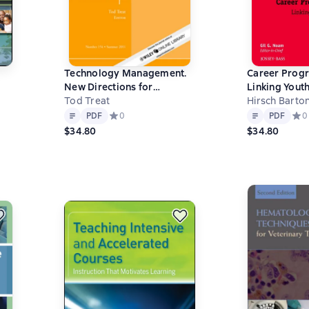
Technology Management.
Career Prog
New Directions for
Linking Youth
t
Community Colleges,
Tod Treat
of Work. New
Hirsch Barton
Text
PDF
Text
PDF
Number 154
Youth Devel
0 на основе 0 оценок
PDF
Средний рейтинг 0 на основе 0 оценок
0
PDF
Сред
0
Number 134
$34.80
$34.80