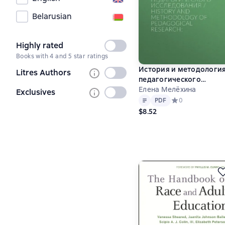
Belarusian
Highly rated
Not
Books with 4 and 5 star ratings
selected
История и методологи
Litres Authors
Not
педагогического
selected
исследования / History
Елена Мелёхина
Exclusives
Not
Text
PDF
and Methodology of
PDF
Средний рейтинг 
0
selected
Pedagogical Research:
$8.52