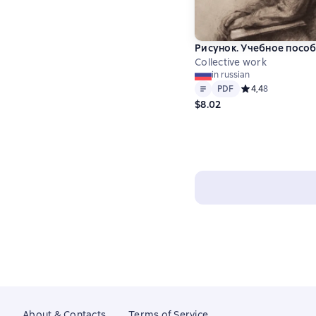
Рисунок. Учебное посо
Collective work
in russian
Text
PDF
PDF
Средний рейтинг 4
4,4
8
$8.02
About & Contacts
Terms of Service