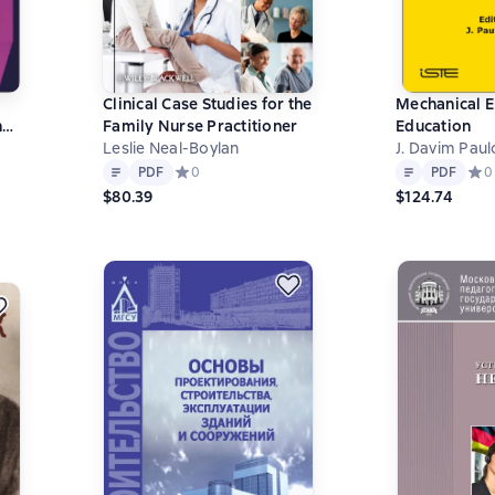
Clinical Case Studies for the
Mechanical E
n
Family Nurse Practitioner
Education
Leslie Neal-Boylan
J. Davim Paul
Text
PDF
Text
PDF
0 на основе 0 оценок
PDF
Средний рейтинг 0 на основе 0 оценок
0
PDF
Сред
0
$80.39
$124.74