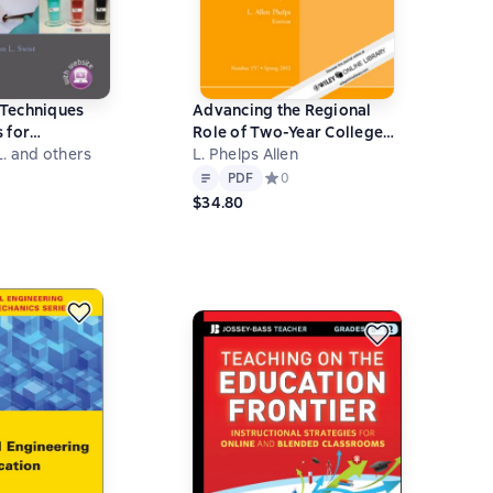
Techniques
Advancing the Regional
 for
Role of Two-Year Colleges.
echnicians
L. and others
New Directions for
L. Phelps Allen
Text
PDF
Community Colleges,
ний рейтинг 0 на основе 0 оценок
PDF
Средний рейтинг 0 на основе 0 оц
0
Number 157
$34.80