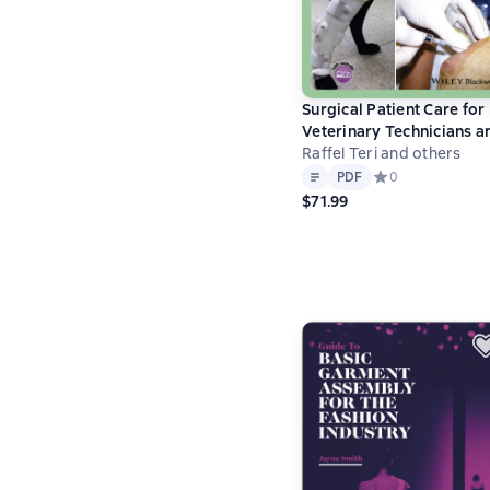
Surgical Patient Care for
Veterinary Technicians a
Nurses
Raffel Teri and others
Text
PDF
PDF
Средний рейтинг 
0
$71.99