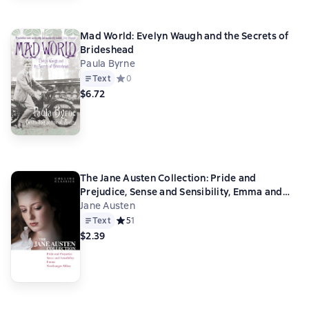
Mad World: Evelyn Waugh and the Secrets of
Brideshead
Paula Byrne
Text
Средний рейтинг 0 на основе 0 оценок
0
$6.72
The Jane Austen Collection: Pride and
Prejudice, Sense and Sensibility, Emma and
Northanger Abbey
Jane Austen
Text
Средний рейтинг 5 на основе 1 оценок
5
1
$2.39