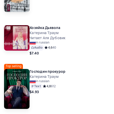
18+
Хозяйка Дьявола
Катерина Траум
Читает Аля Дубовик
in russian
Audio
Средний рейтинг 4,6 на основе 40 оценок
4,6
40
$7.40
Top selling
Господин прокурор
Катерина Траум
in russian
Text
Средний рейтинг 4,8 на основе 612 оценок
4,8
612
$4.93