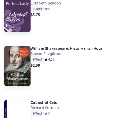
Elizabeth Beacon
Text
Средний рейтинг 0 на основе 0 оценок
0
$5.75
William Shakespeare: History in an Hour
Sinead Fitzgibbon
Text
Средний рейтинг 4,5 на основе 2 оценок
4,5
2
$2.39
Cathedral Cats
Richard Surman
Text
Средний рейтинг 0 на основе 0 оценок
0