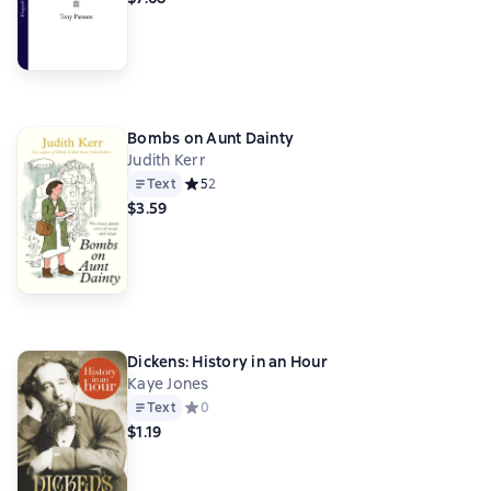
Bombs on Aunt Dainty
Judith Kerr
Text
Средний рейтинг 5 на основе 2 оценок
5
2
$3.59
Dickens: History in an Hour
Kaye Jones
Text
Средний рейтинг 0 на основе 0 оценок
0
$1.19