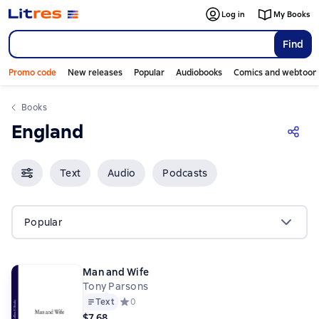
Log in
My Books
Find
Promo code
New releases
Popular
Audiobooks
Comics and webtoon
Books
England
Text
Audio
Podcasts
Popular
Man and Wife
Tony Parsons
Text
Средний рейтинг 0 на основе 0 оценок
0
$7.68