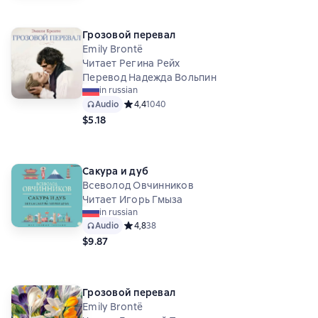
Грозовой перевал
Emily Brontë
Читает Регина Рейх
Перевод Надежда Вольпин
in russian
Audio
Средний рейтинг 4,4 на основе 1040 оценок
4,4
1040
$5.18
Сакура и дуб
Всеволод Овчинников
Читает Игорь Гмыза
in russian
Audio
Средний рейтинг 4,8 на основе 38 оценок
4,8
38
$9.87
Грозовой перевал
Emily Brontë