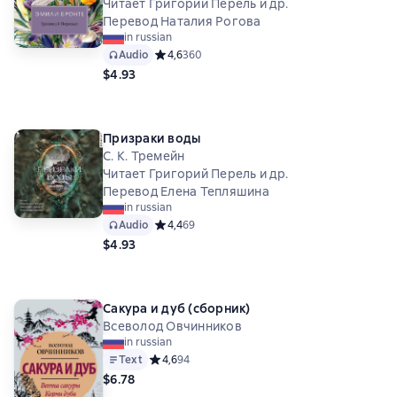
Читает Григорий Перель и др.
Перевод Наталия Рогова
in russian
Audio
Средний рейтинг 4,6 на основе 360 оценок
4,6
360
$4.93
Призраки воды
С. К. Тремейн
Читает Григорий Перель и др.
Перевод Елена Тепляшина
in russian
Audio
Средний рейтинг 4,4 на основе 69 оценок
4,4
69
$4.93
Сакура и дуб (сборник)
Всеволод Овчинников
in russian
Text
Средний рейтинг 4,6 на основе 94 оценок
4,6
94
$6.78