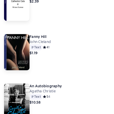
$2.39
18+
Fanny Hill
John Cleland
Text
Средний рейтинг 4 на основе 1 оценок
4
1
$1.19
An Autobiography
Agatha Christie
Text
Средний рейтинг 5 на основе 4 оценок
5
4
$10.58