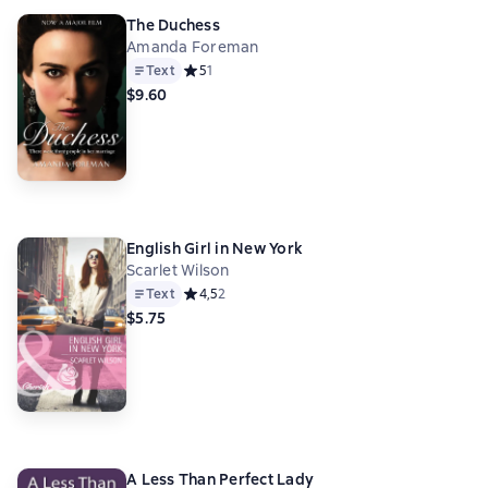
The Duchess
Amanda Foreman
Text
Средний рейтинг 5 на основе 1 оценок
5
1
$9.60
English Girl in New York
Scarlet Wilson
Text
Средний рейтинг 4,5 на основе 2 оценок
4,5
2
$5.75
A Less Than Perfect Lady