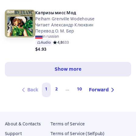
Капризы мисс Мод
Pelham Grenville Wodehouse
Читает Александр Клюквин
Перевод О. М. Бер
in russian
Audio
Средний рейтинг 4,8 на основе 633 оценок
4,8
633
$4.93
Show more
1
2
...
10
Back
Forward
About & Contacts
Terms of Service
Support
Terms of Service (Selfpub)