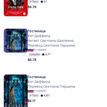
Text
Средний рейтинг 5 на основе 4 оценок
5
4
$6.78
Гостиница
Кит Даффилд
Читает Светлана Шаклеина
Перевод Светлана Першина
in russian
Audio
Средний рейтинг 4,7 на основе 7 оценок
4,7
7
$6.78
Гостиница
Кит Даффилд
Перевод Светлана Першина
in russian
Text
Средний рейтинг 4,4 на основе 11 оценок
4,4
11
$6.17