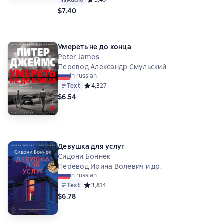
Audio
Средний рейтинг 3,4 на основе 5 оценок
3,4
5
$7.40
Умереть не до конца
Peter James
Перевод Александр Смульский
in russian
Text
Средний рейтинг 4,3 на основе 27 оценок
4,3
27
$6.54
Девушка для услуг
Сидони Боннек
Перевод Ирина Волевич и др.
in russian
Text
Средний рейтинг 3,8 на основе 14 оценок
3,8
14
$6.78