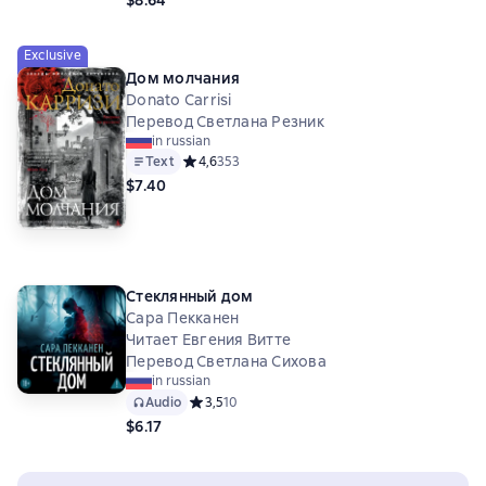
Exclusive
Дом молчания
Donato Carrisi
Перевод Светлана Резник
in russian
Text
Средний рейтинг 4,6 на основе 353 оценок
4,6
353
$7.40
Стеклянный дом
Сара Пекканен
Читает Евгения Витте
Перевод Светлана Сихова
in russian
Audio
Средний рейтинг 3,5 на основе 10 оценок
3,5
10
$6.17