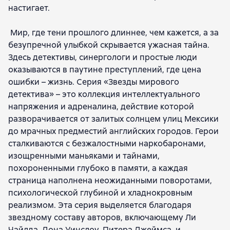
настигает.
Карин Жибель
Franck Thilliez
Элизабет Хейнс
Jussi Adler-Olsen
Дэн Уэллс
Pierre Lemaitre
Мир, где тени прошлого длиннее, чем кажется, а за
Donato Carrisi
Джулия Хиберлин
С. Дж. Уотсон
безупречной улыбкой скрывается ужасная тайна.
Louise Penny
Микаэль Катц Крефельд
Здесь детективы, синергологи и простые люди
Вон Энтвистл
Матс Ульссон
Лука Д'Андреа
оказываются в паутине преступлений, где цена
Хосе Карлос Сомоза
А. Дж. Финн
Оливье Норек
ошибки – жизнь. Серия «Звезды мирового
Линда Ла Плант
Сара Пекканен
Кара Хантер
детектива» – это коллекция интеллектуального
Крис Макджордж
Аллен Эскенс
напряжения и адреналина, действие которой
Маттиас Эдвардссон
Shanora Williams
разворачивается от залитых солнцем улиц Мексики
Elizabeth Kay
Джозеф Нокс
Карстен Дюсс
до мрачных предместий английских городов. Герои
Эндрю Чайлд
Гэри Брейвер
Рагнар Йонассон
сталкиваются с безжалостными наркобаронами,
Jacqueline Bublitz
Jenny Blackhurst
изощренными маньяками и тайнами,
Florian Dennisson
Ориана Рамунно
Кит Даффилд
похороненными глубоко в памяти, а каждая
Сидони Боннек
страница наполнена неожиданными поворотами,
психологической глубиной и хладнокровным
реализмом. Эта серия выделяется благодаря
звездному составу авторов, включающему Ли
Чайлда, Дона Уинслоу, Питера Джеймса, и