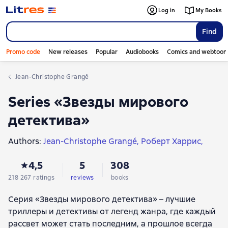
Log in
My Books
Find
Promo code
New releases
Popular
Audiobooks
Comics and webtoon
Jean-Christophe Grangé
Series «Звезды мирового
детектива»
Authors:
Jean-Christophe Grangé
Роберт Харрис
Harlan Coben
Michael Connelly
Jeffery Deaver
4,5
5
308
Stephen Hunter
Lee Child
Иэн Рэнкин
Dennis Lehane
Tess Gerritsen
Lincoln Child
218 267 ratings
reviews
books
Douglas Preston
Patricia Highsmith
Peter James
Серия «Звезды мирового детектива» – лучшие
Майкл Маршалл Смит
Джефф Линдсей
Jo Nesbø
триллеры и детективы от легенд жанра, где каждый
Дон Уинслоу
Уильям Лэндей
Adrian McKinty
рассвет может стать последним, а прошлое всегда
Сандроне Дациери
Kate Atkinson
Максим Шаттам