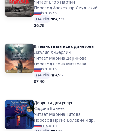
Читает Егор Партин
Перевод Александр Смульский
in russian
Audio
Средний рейтинг 4,7 на основе 25 оценок
4,7
25
$6.78
В темноте мы все одинаковы
Джулия Хиберлин
Читает Марина Даринова
Перевод Елена Матвеева
in russian
Audio
Средний рейтинг 4,5 на основе 12 оценок
4,5
12
$7.40
Девушка для услуг
Сидони Боннек
Читает Марина Титова
Перевод Ирина Волевич и др.
in russian