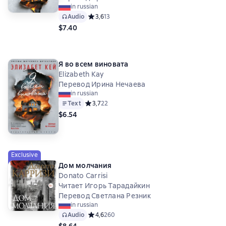
in russian
Audio
Средний рейтинг 3,6 на основе 13 оценок
3,6
13
$7.40
Я во всем виновата
Elizabeth Kay
Перевод Ирина Нечаева
in russian
Text
Средний рейтинг 3,7 на основе 22 оценок
3,7
22
$6.54
Exclusive
Дом молчания
Donato Carrisi
Читает Игорь Тарадайкин
Перевод Светлана Резник
in russian
Audio
Средний рейтинг 4,6 на основе 260 оценок
4,6
260
$8.64