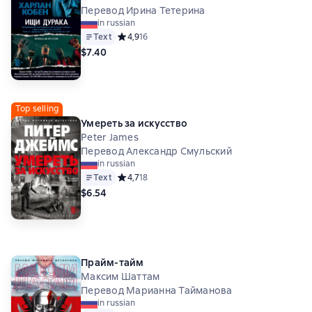
Перевод Ирина Тетерина
in russian
Text
Средний рейтинг 4,9 на основе 16 оценок
4,9
16
$7.40
Top selling
Умереть за искусство
Peter James
Перевод Александр Смульский
in russian
Text
Средний рейтинг 4,7 на основе 18 оценок
4,7
18
$6.54
Прайм-тайм
Максим Шаттам
Перевод Марианна Тайманова
in russian