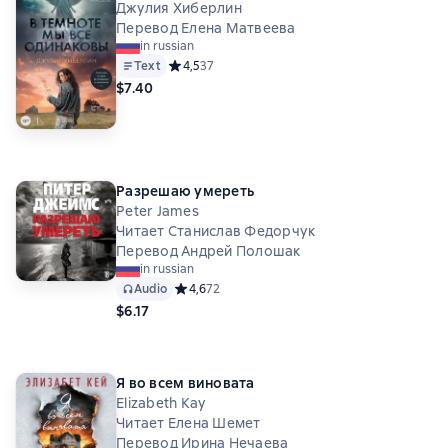
Джулия Хиберлин
Перевод Елена Матвеева
in russian
Text
Средний рейтинг 4,5 на основе 37 оценок
4,5
37
$7.40
Разрешаю умереть
Peter James
Читает Станислав Федорчук
Перевод Андрей Полошак
in russian
Audio
Средний рейтинг 4,6 на основе 72 оценок
4,6
72
$6.17
Я во всем виновата
Elizabeth Kay
Читает Елена Шемет
Перевод Ирина Нечаева