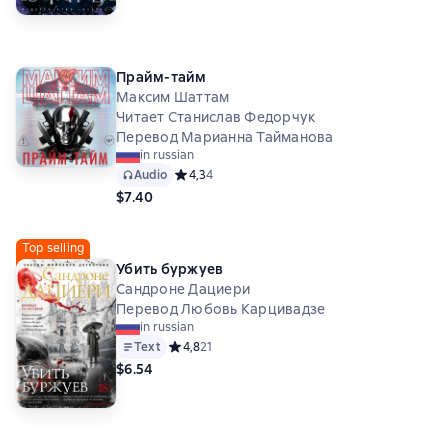
Прайм-тайм
Максим Шаттам
Читает Станислав Федорчук
Перевод Марианна Тайманова
in russian
Audio
Средний рейтинг 4,3 на основе 4 оценок
4,3
4
$7.40
Top selling
Убить буржуев
Сандроне Дациери
Перевод Любовь Карцивадзе
in russian
Text
Средний рейтинг 4,8 на основе 21 оценок
4,8
21
$6.54