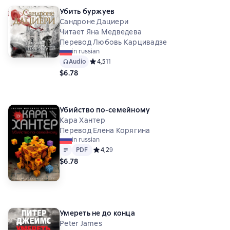
Убить буржуев
Сандроне Дациери
Читает Яна Медведева
Перевод Любовь Карцивадзе
in russian
Audio
Средний рейтинг 4,5 на основе 11 оценок
4,5
11
$6.78
Убийство по-семейному
Кара Хантер
Перевод Елена Корягина
in russian
Text
PDF
PDF
Средний рейтинг 4,2 на основе 9 оценок
4,2
9
$6.78
Умереть не до конца
Peter James