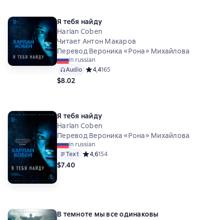
Я тебя найду
Harlan Coben
Читает Антон Макаров
Перевод Вероника «Рона» Михайлова
in russian
Audio
Средний рейтинг 4,4 на основе 165 оценок
4,4
165
$8.02
Я тебя найду
Harlan Coben
Перевод Вероника «Рона» Михайлова
in russian
Text
Средний рейтинг 4,6 на основе 154 оценок
4,6
154
$7.40
В темноте мы все одинаковы