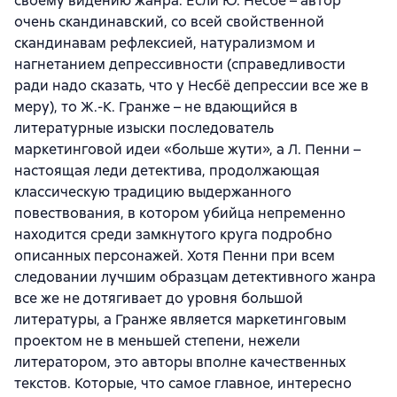
своему видению жанра. Если Ю. Несбё – автор
очень скандинавский, со всей свойственной
скандинавам рефлексией, натурализмом и
нагнетанием депрессивности (справедливости
ради надо сказать, что у Несбё депрессии все же в
меру), то Ж.-К. Гранже – не вдающийся в
литературные изыски последователь
маркетинговой идеи «больше жути», а Л. Пенни –
настоящая леди детектива, продолжающая
классическую традицию выдержанного
повествования, в котором убийца непременно
находится среди замкнутого круга подробно
описанных персонажей. Хотя Пенни при всем
следовании лучшим образцам детективного жанра
все же не дотягивает до уровня большой
литературы, а Гранже является маркетинговым
проектом не в меньшей степени, нежели
литератором, это авторы вполне качественных
текстов. Которые, что самое главное, интересно