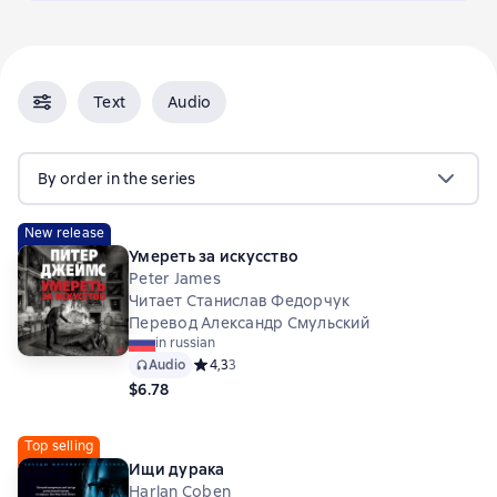
Text
Audio
By order in the series
New release
Умереть за искусство
Peter James
Читает Станислав Федорчук
Перевод Александр Смульский
in russian
Audio
Средний рейтинг 4,3 на основе 3 оценок
4,3
3
$6.78
Top selling
Ищи дурака
Harlan Coben