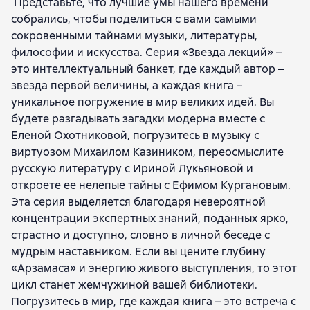
Представьте, что лучшие умы нашего времени
Олег Цендровский
Петр Шепотинник
собрались, чтобы поделиться с вами самыми
Елена Охотникова
сокровенными тайнами музыки, литературы,
философии и искусства. Серия «Звезда лекций» –
это интеллектуальный банкет, где каждый автор –
звезда первой величины, а каждая книга –
уникальное погружение в мир великих идей. Вы
будете разгадывать загадки модерна вместе с
Еленой Охотниковой, погрузитесь в музыку с
виртуозом Михаилом Казиником, переосмыслите
русскую литературу с Ириной Лукьяновой и
откроете ее нелепые тайны с Ефимом Кургановым.
Эта серия выделяется благодаря невероятной
концентрации экспертных знаний, поданных ярко,
страстно и доступно, словно в личной беседе с
мудрым наставником. Если вы цените глубину
«Арзамаса» и энергию живого выступления, то этот
цикл станет жемчужиной вашей библиотеки.
Погрузитесь в мир, где каждая книга – это встреча с