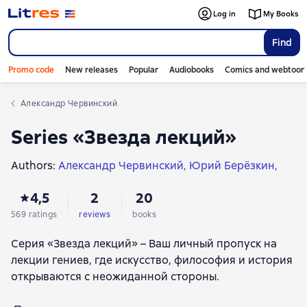
Log in
My Books
Find
Promo code
New releases
Popular
Audiobooks
Comics and webtoon
Александр Червинский
Series «Звезда лекций»
Authors:
Александр Червинский
Юрий Берёзкин
Ефим Курганов
Дмитрий Лихачев
4,5
2
20
Валерий Лейбин
Камилл Ахметов
Алексей Волков
Nataliia Basovskaia
Матвей Гречко
Михаил Казиник
569 ratings
reviews
books
Tatiana Chernigovskaya
Евгений Жаринов
Серия «Звезда лекций» – Ваш личный пропуск на
Ирина Лукьянова
Леонид Кораблёв
лекции гениев, где искусство, философия и история
Наталья Сорокина
Надежда Железняк
открываются с неожиданной стороны.
Кирилл Кутузов
Павел Стеллиферовский
Дмитрий Мишенин
Екатерина Варкан