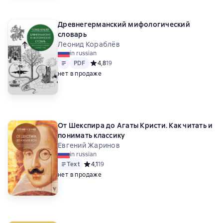
Древнегерманский мифологический
словарь
Леонид Кораблёв
in russian
Text
PDF
PDF
Средний рейтинг 4,8 на основе 19 оценок
4,8
19
нет в продаже
От Шекспира до Агаты Кристи. Как читать и
понимать классику
Евгений Жаринов
in russian
Text
Средний рейтинг 4,1 на основе 19 оценок
4,1
19
нет в продаже