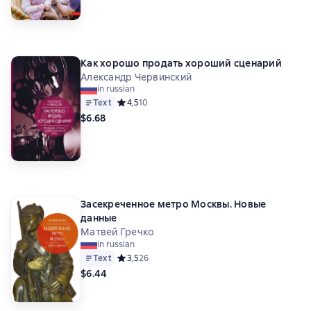
Как хорошо продать хороший сценарий
Александр Червинский
in russian
Text
Средний рейтинг 4,5 на основе 10 оценок
4,5
10
$6.68
Засекреченное метро Москвы. Новые
данные
Матвей Гречко
in russian
Text
Средний рейтинг 3,5 на основе 26 оценок
3,5
26
$6.44