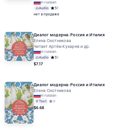
in russian
Audio
Средний рейтинг 5 на основе 1 оценок
5
1
нет в продаже
Диалог модерна: Россия и Италия
Елена Охотникова
Читает Артём Кухарев и др.
in russian
Audio
Средний рейтинг 5 на основе 1 оценок
5
1
$7.17
Диалог модерна: Россия и Италия
Елена Охотникова
in russian
Text
Средний рейтинг 0 на основе 0 оценок
0
$6.68