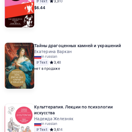
Text
Средний рейтинг 3,3 на основе 10 оценок
3,3
10
$6.44
Тайны драгоценных камней и украшений
Екатерина Варкан
in russian
Text
Средний рейтинг 3,4 на основе 8 оценок
3,4
8
нет в продаже
Культтерапия. Лекции по психологии
искусства
Надежда Железняк
in russian
Text
Средний рейтинг 3,6 на основе 14 оценок
3,6
14