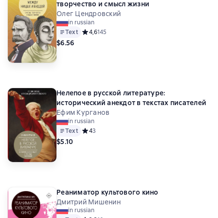
творчество и смысл жизни
Олег Цендровский
in russian
Text
Средний рейтинг 4,6 на основе 145 оценок
4,6
145
$6.56
Нелепое в русской литературе:
исторический анекдот в текстах писателей
Ефим Курганов
in russian
Text
Средний рейтинг 4 на основе 3 оценок
4
3
$5.10
Реаниматор культового кино
Дмитрий Мишенин
in russian