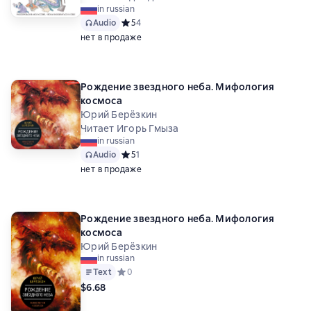
in russian
Audio
Средний рейтинг 5 на основе 4 оценок
5
4
нет в продаже
Рождение звездного неба. Мифология
космоса
Юрий Берёзкин
Читает Игорь Гмыза
in russian
Audio
Средний рейтинг 5 на основе 1 оценок
5
1
нет в продаже
Рождение звездного неба. Мифология
космоса
Юрий Берёзкин
in russian
Text
Средний рейтинг 0 на основе 0 оценок
0
$6.68