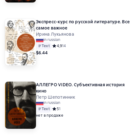
Экспресс-курс по русской литературе. Все
самое важное
Ирина Лукьянова
in russian
Text
Средний рейтинг 4,9 на основе 14 оценок
4,9
14
$6.44
АЛЛЕГРО VIDEO. Субъективная история
кино
Петр Шепотинник
in russian
Text
Средний рейтинг 5 на основе 1 оценок
5
1
нет в продаже