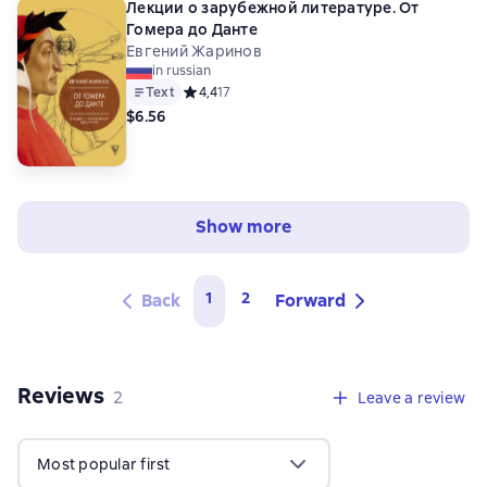
Лекции о зарубежной литературе. От
Гомера до Данте
Евгений Жаринов
in russian
Text
Средний рейтинг 4,4 на основе 17 оценок
4,4
17
$6.56
Show more
1
2
Back
Forward
Reviews
,
2 reviews
2
Leave a review
Most popular first