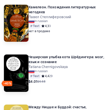
Хамелеон. Похождения литературных
негодяев
Павел Стеллиферовский
in russian
Text
Средний рейтинг 4,3 на основе 3 оценок
4,3
3
нет в продаже
Чеширская улыбка кота Шрёдингера: мозг,
язык и сознание
Tatiana Chernigovskaya
in russian
Text
Средний рейтинг 4,4 на основе 29 оценок
4,4
29
$4.01
$6.68
−40%
Между Ницше и Буддой: счастье,