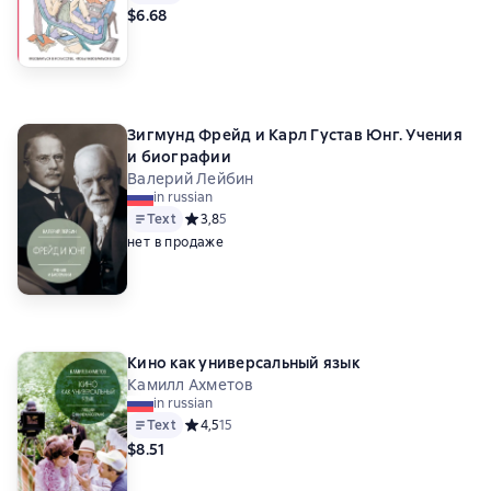
$6.68
Зигмунд Фрейд и Карл Густав Юнг. Учения
и биографии
Валерий Лейбин
in russian
Text
Средний рейтинг 3,8 на основе 5 оценок
3,8
5
нет в продаже
Кино как универсальный язык
Камилл Ахметов
in russian
Text
Средний рейтинг 4,5 на основе 15 оценок
4,5
15
$8.51