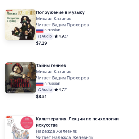
Погружение в музыку
Михаил Казиник
Читает Вадим Прохоров
in russian
Audio
Средний рейтинг 4,9 на основе 27 оценок
4,9
27
$7.29
Тайны гениев
Михаил Казиник
Читает Вадим Прохоров
in russian
Audio
Средний рейтинг 4,7 на основе 71 оценок
4,7
71
$8.51
Культтерапия. Лекции по психологии
искусства
Надежда Железняк
Читает Надежда Железняк