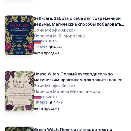
Self-care. Забота о себе для современной
ведьмы. Магические способы побаловать
себя, питающие и укрепляющие тело и дух
Эрин Мёрфи-Хискок
Перевод М. В. Морозова
in russian
Text
Средний рейтинг 4,2 на основе 42 оценок
4,2
42
нет в продаже
House Witch. Полный путеводитель по
магическим практикам для защиты вашего
дома, очищения пространства и
Эрин Мёрфи-Хискок
восстановления сил
Перевод Марина Михалченкова
in russian
Text
Средний рейтинг 4,4 на основе 79 оценок
4,4
79
нет в продаже
Green Witch. Полный путеводитель по