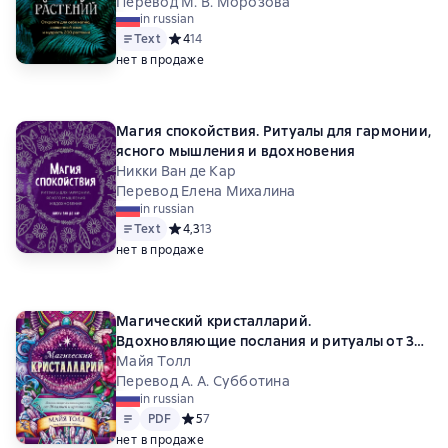
Перевод М. В. Морозова
in russian
Text
Средний рейтинг 4 на основе 14 оценок
4
14
нет в продаже
Магия спокойствия. Ритуалы для гармонии,
ясного мышления и вдохновения
Никки Ван де Кар
Перевод Елена Михалина
in russian
Text
Средний рейтинг 4,3 на основе 13 оценок
4,3
13
нет в продаже
Магический кристалларий.
Вдохновляющие послания и ритуалы от 36
камней и кристаллов
Майя Толл
Перевод А. А. Субботина
in russian
Text
PDF
PDF
Средний рейтинг 5 на основе 7 оценок
5
7
нет в продаже