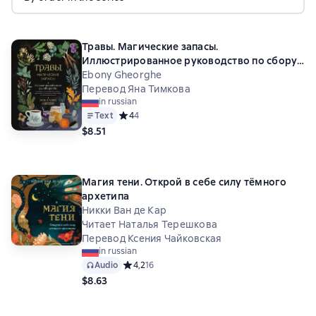
Травы. Магические запасы.
Иллюстрированное руководство по сбору
и заготовке волшебных растений, их
Ebony Gheorghe
полезным свойствам и сезонным ритуалам
Перевод Яна Тимкова
in russian
Text
Средний рейтинг 4 на основе 4 оценок
4
4
$8.51
Магия тени. Открой в себе силу тёмного
архетипа
Никки Ван де Кар
Читает Наталья Терешкова
Перевод Ксения Чайковская
in russian
Audio
Средний рейтинг 4,2 на основе 16 оценок
4,2
16
$8.63