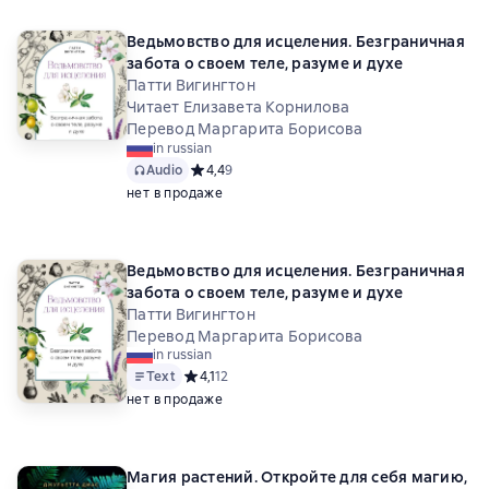
Ведьмовство для исцеления. Безграничная
забота о своем теле, разуме и духе
Патти Вигингтон
Читает Елизавета Корнилова
Перевод Маргарита Борисова
in russian
Audio
Средний рейтинг 4,4 на основе 9 оценок
4,4
9
нет в продаже
Ведьмовство для исцеления. Безграничная
забота о своем теле, разуме и духе
Патти Вигингтон
Перевод Маргарита Борисова
in russian
Text
Средний рейтинг 4,1 на основе 12 оценок
4,1
12
нет в продаже
Магия растений. Откройте для себя магию,