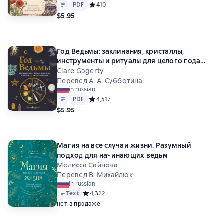
Text
PDF
PDF
Средний рейтинг 4 на основе 10 оценок
4
10
$5.95
Год Ведьмы: заклинания, кристаллы,
инструменты и ритуалы для целого года
магии
Clare Gogerty
Перевод А. А. Субботина
in russian
Text
PDF
PDF
Средний рейтинг 4,5 на основе 17 оценок
4,5
17
$5.95
Магия на все случаи жизни. Разумный
подход для начинающих ведьм
Мелисса Сайнова
Перевод В. Михайлюк
in russian
Text
Средний рейтинг 4,3 на основе 22 оценок
4,3
22
нет в продаже