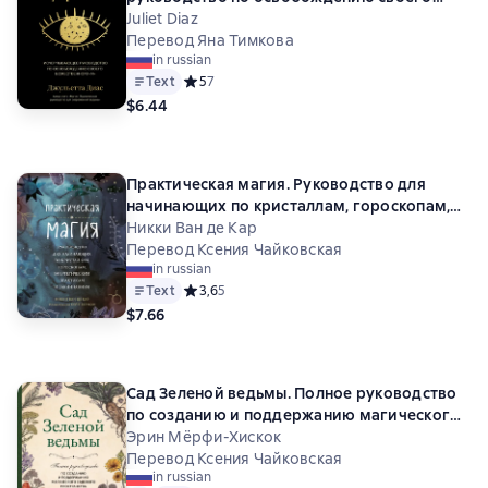
божественного «я»
Juliet Diaz
Перевод Яна Тимкова
in russian
Text
Средний рейтинг 5 на основе 7 оценок
5
7
$6.44
Практическая магия. Руководство для
начинающих по кристаллам, гороскопам,
энергетическим практикам и заклинаниям
Никки Ван де Кар
Перевод Ксения Чайковская
in russian
Text
Средний рейтинг 3,6 на основе 5 оценок
3,6
5
$7.66
Сад Зеленой ведьмы. Полное руководство
по созданию и поддержанию магического
садового пространства
Эрин Мёрфи-Хискок
Перевод Ксения Чайковская
in russian