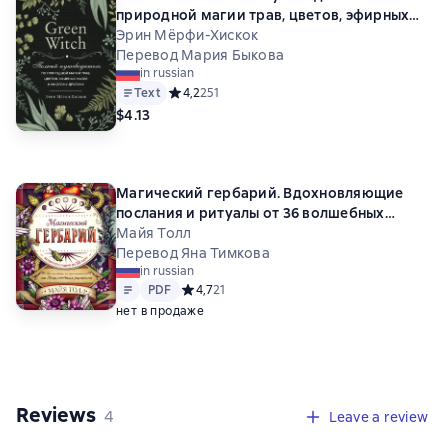
природной магии трав, цветов, эфирных
масел и многому другому
Эрин Мёрфи-Хискок
Перевод Мария Быкова
in russian
Text
Средний рейтинг 4,2 на основе 251 оценок
4,2
251
$4.13
Магический гербарий. Вдохновляющие
послания и ритуалы от 36 волшебных
растений
Майя Толл
Перевод Яна Тимкова
in russian
Text
PDF
PDF
Средний рейтинг 4,7 на основе 21 оценок
4,7
21
нет в продаже
Reviews
,
4 reviews
4
Leave a review