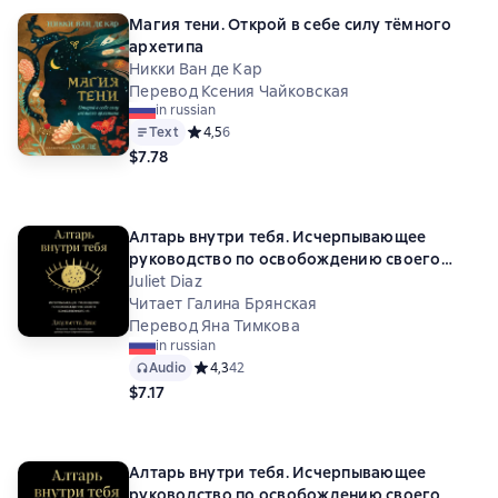
Магия тени. Открой в себе силу тёмного
архетипа
Никки Ван де Кар
Перевод Ксения Чайковская
in russian
Text
Средний рейтинг 4,5 на основе 6 оценок
4,5
6
$7.78
Алтарь внутри тебя. Исчерпывающее
руководство по освобождению своего
божественного "я"
Juliet Diaz
Читает Галина Брянская
Перевод Яна Тимкова
in russian
Audio
Средний рейтинг 4,3 на основе 42 оценок
4,3
42
$7.17
Алтарь внутри тебя. Исчерпывающее
руководство по освобождению своего