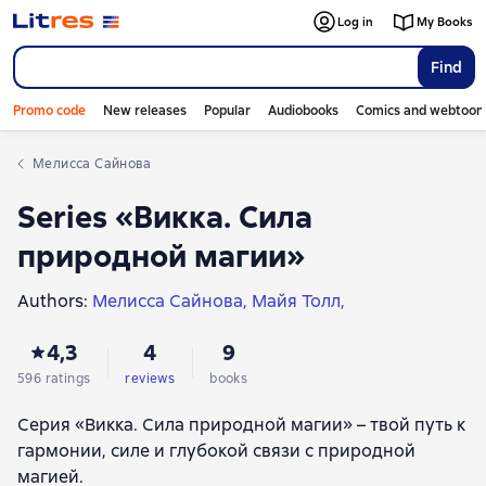
Log in
My Books
Find
Promo code
New releases
Popular
Audiobooks
Comics and webtoon
Мелисса Сайнова
Series «Викка. Сила
природной магии»
Authors:
Мелисса Сайнова
Майя Толл
Эрин Мёрфи-Хискок
Juliet Diaz
Патти Вигингтон
4,3
4
9
Никки Ван де Кар
Джуди Энн Нок
Clare Gogerty
Ebony Gheorghe
596 ratings
reviews
books
Серия «Викка. Сила природной магии» – твой путь к
гармонии, силе и глубокой связи с природной
магией.