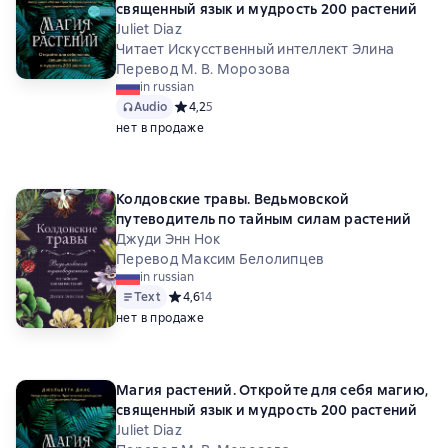
священный язык и мудрость 200 растений
Juliet Diaz
Читает Искусственный интеллект Элина
Перевод М. В. Морозова
in russian
Audio
Средний рейтинг 4,2 на основе 5 оценок
4,2
5
нет в продаже
Колдовские травы. Ведьмовской
путеводитель по тайным силам растений
Джуди Энн Нок
Перевод Максим Белолипцев
in russian
Text
Средний рейтинг 4,6 на основе 14 оценок
4,6
14
нет в продаже
Магия растений. Откройте для себя магию,
священный язык и мудрость 200 растений
Juliet Diaz