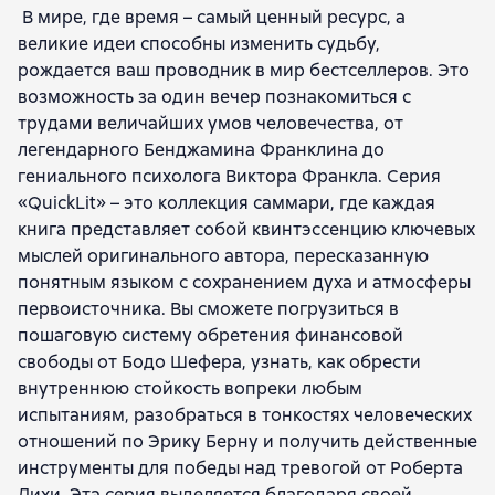
В мире, где время – самый ценный ресурс, а
Юлия Ершова
Никита Балашов
великие идеи способны изменить судьбу,
Валерий Муллагалеев
рождается ваш проводник в мир бестселлеров. Это
возможность за один вечер познакомиться с
трудами величайших умов человечества, от
легендарного Бенджамина Франклина до
гениального психолога Виктора Франкла. Серия
«QuickLit» – это коллекция саммари, где каждая
книга представляет собой квинтэссенцию ключевых
мыслей оригинального автора, пересказанную
понятным языком с сохранением духа и атмосферы
первоисточника. Вы сможете погрузиться в
пошаговую систему обретения финансовой
свободы от Бодо Шефера, узнать, как обрести
внутреннюю стойкость вопреки любым
испытаниям, разобраться в тонкостях человеческих
отношений по Эрику Берну и получить действенные
инструменты для победы над тревогой от Роберта
Лихи. Эта серия выделяется благодаря своей