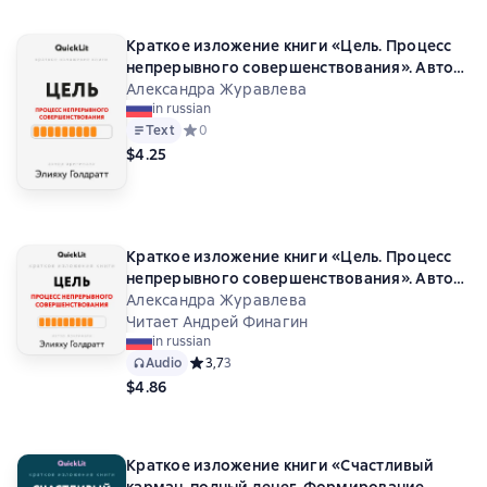
Краткое изложение книги «Цель. Процесс
непрерывного совершенствования». Автор
оригинала ‒ Элияху Голдратт
Александра Журавлева
in russian
Text
Средний рейтинг 0 на основе 0 оценок
0
$4.25
Краткое изложение книги «Цель. Процесс
непрерывного совершенствования». Автор
оригинала ‒ Элияху Голдратт
Александра Журавлева
Читает Андрей Финагин
in russian
Audio
Средний рейтинг 3,7 на основе 3 оценок
3,7
3
$4.86
Краткое изложение книги «Счастливый
карман, полный денег. Формирование