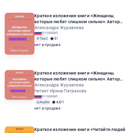
Краткое изложение книги «Женщины,
которые любят слишком сильно». Автор
оригинала – Робин Норвуд
Александра Журавлева
in russian
Text
Средний рейтинг 5 на основе 1 оценок
5
1
нет в продаже
Краткое изложение книги «Женщины,
которые любят слишком сильно». Автор
оригинала – Робин Норвуд
Александра Журавлева
Читает Ирина Патракова
in russian
Audio
Средний рейтинг 4,6 на основе 11 оценок
4,6
11
нет в продаже
Краткое изложение книги «Читайте людей