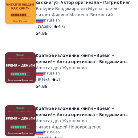
как книгу». Автор оригинала – Патрик Кинг
Валерий Владимирович Муллагалеев
Читает Филипп Матвеев-Витовский
in russian
Audio
Средний рейтинг 4,7 на основе 3 оценок
4,7
3
$4.86
Краткое изложение книги «Время –
деньги!». Автор оригинала – Бенджамин
Франклин
Александра Журавлева
in russian
Text
Средний рейтинг 5 на основе 1 оценок
5
1
$4.86
Краткое изложение книги «Время –
деньги!». Автор оригинала – Бенджамин
Франклин
Александра Журавлева
Читает Андрей Новокрещенов
in russian