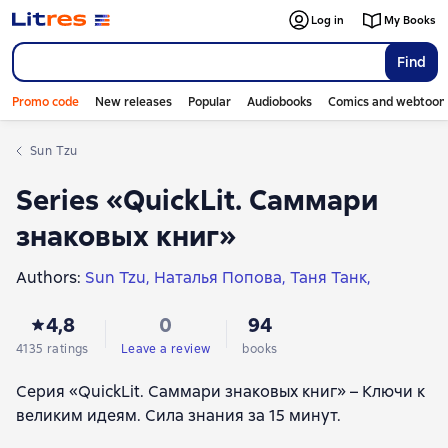
Log in
My Books
Find
Promo code
New releases
Popular
Audiobooks
Comics and webtoon
Sun Tzu
Series «QuickLit. Саммари
знаковых книг»
Authors:
Sun Tzu
Наталья Попова
Таня Танк
Валерий Тюрин
Александр Марков
4,8
0
94
Алина Пономарева
Рустем Ильшатович Ишмаков
Валерий Владимирович Муллагалеев
4135 ratings
Leave a review
books
Наталья Плужникова
Ксения Москалева
Серия «QuickLit. Саммари знаковых книг» – Ключи к
Светлана Косарева
Константин Афонин
великим идеям. Сила знания за 15 минут.
Андрей Филин
Иван Родионов
Владимир Волков
Александра Журавлева
Наталья Попова