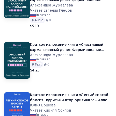
сознания изобилия». Автор оригинала –
Александра Журавлева
Дэвид Кэмерон Джиканди
Читает Евгений Глебов
in russian
Audio
Средний рейтинг 0 на основе 0 оценок
0
$5.10
Краткое изложение книги «Счастливый
карман, полный денег. Формирование
сознания изобилия». Автор оригинала –
Александра Журавлева
in russian
Дэвид Кэмерон Джиканди
Text
Средний рейтинг 0 на основе 0 оценок
0
$4.25
Краткое изложение книги «Легкий способ
бросить курить». Автор оригинала – Аллен
Карр
Юлия Ершова
Читает Кирилл Осипов
in russian