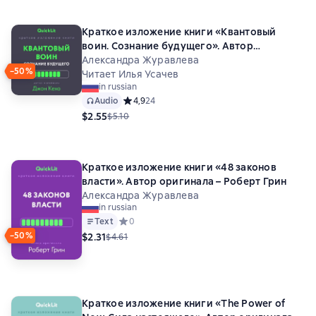
Краткое изложение книги «Квантовый
воин. Сознание будущего». Автор
оригинала – Джон Кехо
Александра Журавлева
−50%
Читает Илья Усачев
in russian
Audio
Средний рейтинг 4,9 на основе 24 оценок
4,9
24
$2.55
$5.10
Краткое изложение книги «48 законов
власти». Автор оригинала – Роберт Грин
Александра Журавлева
in russian
Text
Средний рейтинг 0 на основе 0 оценок
0
−50%
$2.31
$4.61
Краткое изложение книги «The Power of