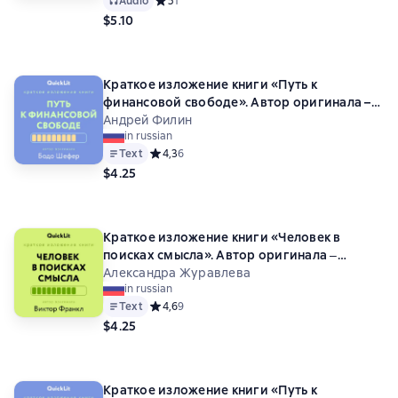
Audio
Средний рейтинг 5 на основе 1 оценок
5
1
$5.10
Краткое изложение книги «Путь к
финансовой свободе». Автор оригинала –
Бодо Шефер
Андрей Филин
in russian
Text
Средний рейтинг 4,3 на основе 6 оценок
4,3
6
$4.25
Краткое изложение книги «Человек в
поисках смысла». Автор оригинала ‒
Виктор Франкл
Александра Журавлева
in russian
Text
Средний рейтинг 4,6 на основе 9 оценок
4,6
9
$4.25
Краткое изложение книги «Путь к