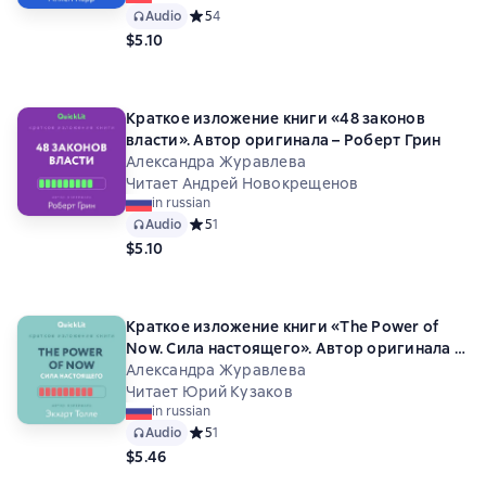
Audio
Средний рейтинг 5 на основе 4 оценок
5
4
$5.10
Краткое изложение книги «48 законов
власти». Автор оригинала – Роберт Грин
Александра Журавлева
Читает Андрей Новокрещенов
in russian
Audio
Средний рейтинг 5 на основе 1 оценок
5
1
$5.10
Краткое изложение книги «The Power of
Now. Сила настоящего». Автор оригинала –
Экхарт Толле
Александра Журавлева
Читает Юрий Кузаков
in russian
Audio
Средний рейтинг 5 на основе 1 оценок
5
1
$5.46