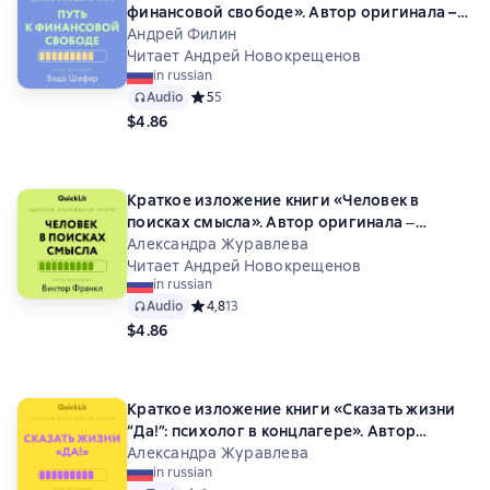
финансовой свободе». Автор оригинала –
Бодо Шефер
Андрей Филин
Читает Андрей Новокрещенов
in russian
Audio
Средний рейтинг 5 на основе 5 оценок
5
5
$4.86
Краткое изложение книги «Человек в
поисках смысла». Автор оригинала ‒
Виктор Франкл
Александра Журавлева
Читает Андрей Новокрещенов
in russian
Audio
Средний рейтинг 4,8 на основе 13 оценок
4,8
13
$4.86
Краткое изложение книги «Сказать жизни
“Да!”: психолог в концлагере». Автор
оригинала – Виктор Франкл
Александра Журавлева
in russian