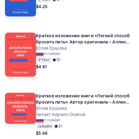
$4.25
Краткое изложение книги «Легкий способ
бросить пить». Автор оригинала – Аллен
Карр
Юлия Ершова
in russian
Text
Средний рейтинг 5 на основе 1 оценок
5
1
$4.61
Краткое изложение книги «Легкий способ
бросить пить». Автор оригинала – Аллен
Карр
Юлия Ершова
Читает Кирилл Осипов
in russian
Audio
Средний рейтинг 5 на основе 1 оценок
5
1
$5.46