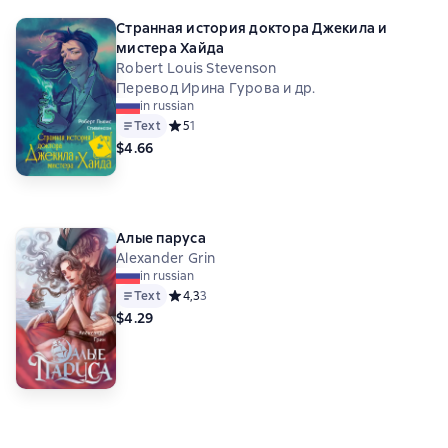
Странная история доктора Джекила и
мистера Хайда
Robert Louis Stevenson
Перевод Ирина Гурова и др.
in russian
Text
Средний рейтинг 5 на основе 1 оценок
5
1
$4.66
Алые паруса
Alexander Grin
in russian
Text
Средний рейтинг 4,3 на основе 3 оценок
4,3
3
$4.29