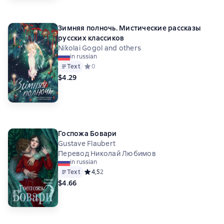
Зимняя полночь. Мистические рассказы
русских классиков
Nikolai Gogol and others
in russian
Text
Средний рейтинг 0 на основе 0 оценок
0
$4.29
Госпожа Бовари
Gustave Flaubert
Перевод Николай Любимов
in russian
Text
Средний рейтинг 4,5 на основе 2 оценок
4,5
2
$4.66