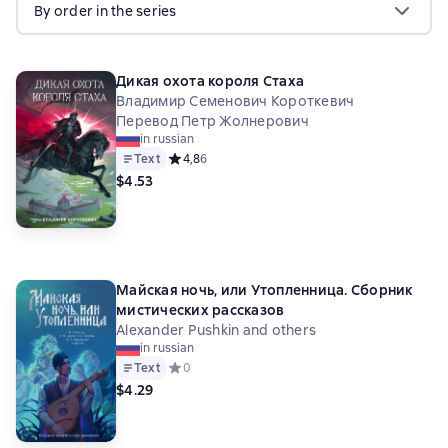
By order in the series
Дикая охота короля Стаха
Владимир Семенович Короткевич
Перевод Петр Жолнерович
in russian
Text
Средний рейтинг 4,8 на основе 6 оценок
4,8
6
$4.53
Майская ночь, или Утопленница. Сборник
мистических рассказов
Alexander Pushkin and others
in russian
Text
Средний рейтинг 0 на основе 0 оценок
0
$4.29