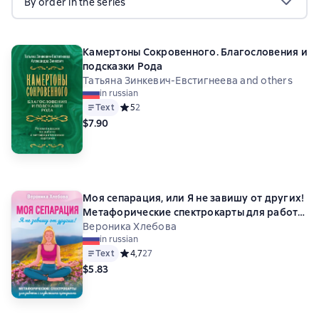
By order in the series
Камертоны Сокровенного. Благословения и
подсказки Рода
Татьяна Зинкевич-Евстигнеева and others
in russian
Text
Средний рейтинг 5 на основе 2 оценок
5
2
$7.90
Моя сепарация, или Я не завишу от других!
Метафорические спектрокарты для работы
с глубинными сценариями
Вероника Хлебова
in russian
Text
Средний рейтинг 4,7 на основе 27 оценок
4,7
27
$5.83