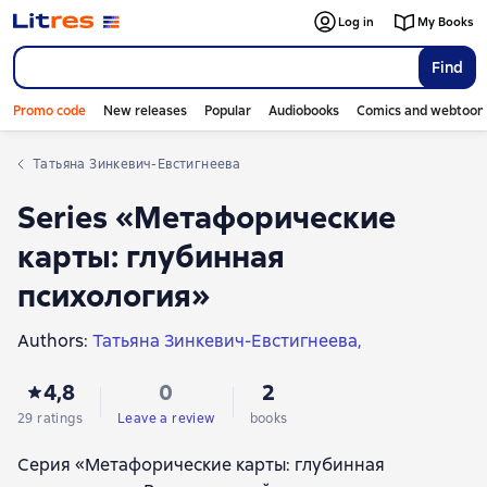
Log in
My Books
Find
Promo code
New releases
Popular
Audiobooks
Comics and webtoon
Татьяна Зинкевич-Евстигнеева
Series «Метафорические
карты: глубинная
психология»
Authors:
Татьяна Зинкевич-Евстигнеева
Вероника Хлебова
Александра Зинкевич
4,8
0
2
29 ratings
Leave a review
books
Серия «Метафорические карты: глубинная