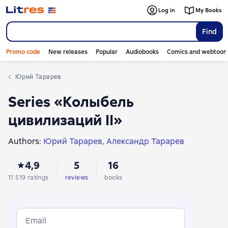
Log in
My Books
Find
Promo code
New releases
Popular
Audiobooks
Comics and webtoon
Юрий Тарарев
Series «Колыбель
цивилизаций II»
Authors:
Юрий Тарарев
Александр Тарарев
4,9
5
16
11 519 ratings
reviews
books
Email