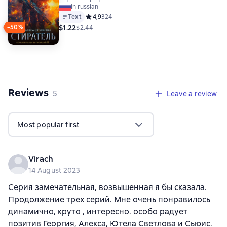
in russian
Text
Средний рейтинг 4,9 на основе 324 оценок
4,9
324
$1.22
−50%
$2.44
Reviews
,
5 reviews
5
Leave a review
Most popular first
Virach
14 August 2023
Серия замечательная, возвышенная я бы сказала.
Продолжение трех серий. Мне очень понравилось
динамично, круто , интересно. особо радует
позитив Георгия, Алекса, Ютела Светлова и Сьюис.