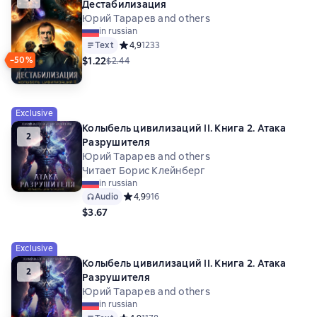
Дестабилизация
Юрий Тарарев and others
in russian
Text
Средний рейтинг 4,9 на основе 1233 оценок
4,9
1233
$1.22
−50%
$2.44
Exclusive
Колыбель цивилизаций II. Книга 2. Атака
2
Разрушителя
Юрий Тарарев and others
Читает Борис Клейнберг
in russian
Audio
Средний рейтинг 4,9 на основе 916 оценок
4,9
916
$3.67
Exclusive
Колыбель цивилизаций II. Книга 2. Атака
2
Разрушителя
Юрий Тарарев and others
in russian