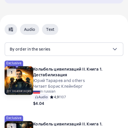
Audio
Text
By order in the series
Exclusive
Колыбель цивилизаций II. Книга 1.
1
Дестабилизация
Юрий Тарарев and others
Читает Борис Клейнберг
in russian
Audio
Средний рейтинг 4,9 на основе 1107 оценок
4,9
1107
$4.04
Exclusive
Колыбель цивилизаций II. Книга 1.
1