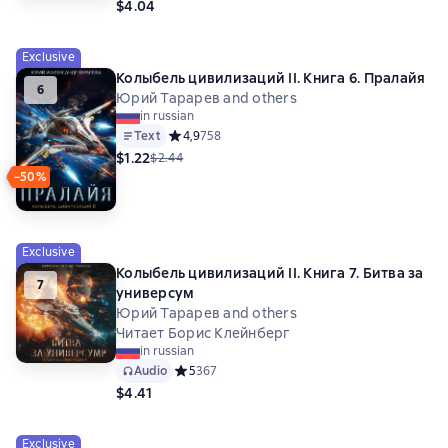
$4.04
Exclusive
Колыбель цивилизаций II. Книга 6. Пралайя
6
Юрий Тарарев and others
in russian
Text
Средний рейтинг 4,9 на основе 758 оценок
4,9
758
$1.22
$2.44
−50%
Exclusive
Колыбель цивилизаций II. Книга 7. Битва за
7
универсум
Юрий Тарарев and others
Читает Борис Клейнберг
in russian
Audio
Средний рейтинг 5 на основе 367 оценок
5
367
$4.41
Exclusive