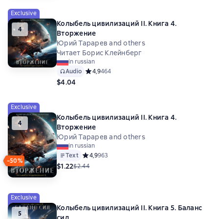
Exclusive
Колыбель цивилизаций II. Книга 4.
4
Вторжение
Юрий Тарарев and others
Читает Борис Клейнберг
in russian
Audio
Средний рейтинг 4,9 на основе 464 оценок
4,9
464
$4.04
Exclusive
Колыбель цивилизаций II. Книга 4.
4
Вторжение
Юрий Тарарев and others
in russian
Text
Средний рейтинг 4,9 на основе 963 оценок
4,9
963
−50%
$1.22
$2.44
Exclusive
Колыбель цивилизаций II. Книга 5. Баланс
5
сил