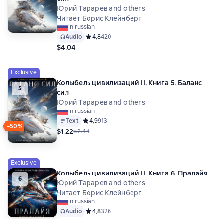
Юрий Тарарев and others
Читает Борис Клейнберг
in russian
Audio
Средний рейтинг 4,8 на основе 420 оценок
4,8
420
$4.04
Exclusive
Колыбель цивилизаций II. Книга 5. Баланс
5
сил
Юрий Тарарев and others
in russian
Text
Средний рейтинг 4,9 на основе 913 оценок
4,9
913
−50%
$1.22
$2.44
Exclusive
Колыбель цивилизаций II. Книга 6. Пралайя
6
Юрий Тарарев and others
Читает Борис Клейнберг
in russian
Audio
Средний рейтинг 4,8 на основе 326 оценок
4,8
326