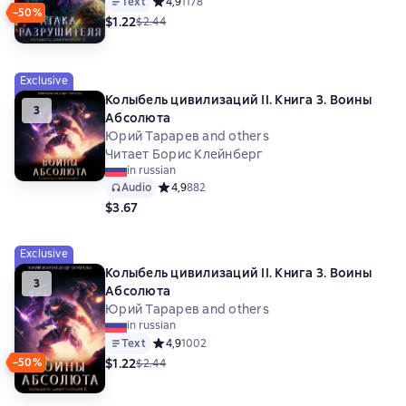
Text
Средний рейтинг 4,9 на основе 1178 оценок
4,9
1178
−50%
$1.22
$2.44
Exclusive
Колыбель цивилизаций II. Книга 3. Воины
3
Абсолюта
Юрий Тарарев and others
Читает Борис Клейнберг
in russian
Audio
Средний рейтинг 4,9 на основе 882 оценок
4,9
882
$3.67
Exclusive
Колыбель цивилизаций II. Книга 3. Воины
3
Абсолюта
Юрий Тарарев and others
in russian
Text
Средний рейтинг 4,9 на основе 1002 оценок
4,9
1002
$1.22
−50%
$2.44