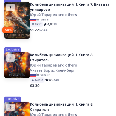
Колыбель цивилизаций II. Книга 7. Битва за
7
универсум
Юрий Тарарев and others
in russian
Text
Средний рейтинг 4,8 на основе 318 оценок
4,8
318
$1.22
−50%
$2.44
Exclusive
Колыбель цивилизаций II. Книга 8.
8
Стиратель
Юрий Тарарев and others
Читает Борис Клейнберг
in russian
Audio
Средний рейтинг 4,9 на основе 348 оценок
4,9
348
$3.30
Exclusive
Колыбель цивилизаций II. Книга 8.
8
Стиратель
Юрий Тарарев and others