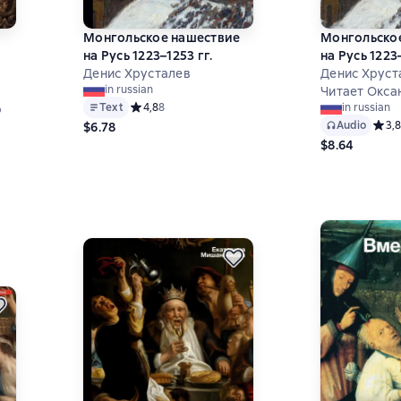
Монгольское нашествие
Монгольско
на Русь 1223–1253 гг.
на Русь 1223–
Денис Хрусталев
Денис Хруст
in russian
Читает Окса
Text
Средний рейтинг 4,8 на основе 8 оценок
4,8
8
in russian
о
Audio
Средн
3,8
$6.78
8 на основе 10 оценок
$8.64