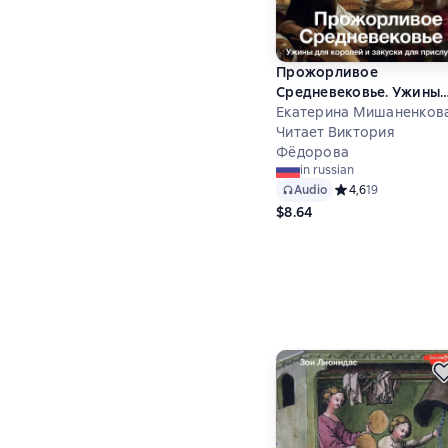
Прожорливое
Средневековье. Ужины
для королей и закуски 
Екатерина Мишаненков
прислуги
Читает Виктория
Фёдорова
in russian
Audio
Средний рейтинг 4,
4,6
19
$8.64