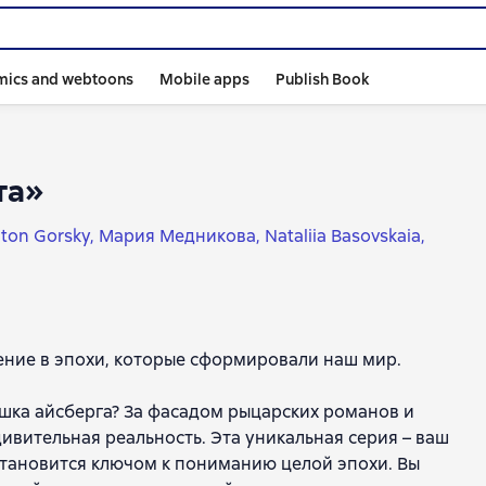
mics and webtoons
Mobile apps
Publish Book
та»
ton Gorsky
Мария Медникова
Nataliia Basovskaia
Леви
Екатерина Мишаненкова
Рустам Рахматуллин
ия Косякова
Александр Томчин
М. И. Козьякова
ев
Максим Томчин
Дильшат Харман
Джек Хартнелл
ова
Наталья Серёгина
Йоханна Катрин Фриксдоттир
ение в эпохи, которые сформировали наш мир.
 Давидовская
Елена Тишевская
Софья Вдовичева
Салимова
Марина Черемисова
ушка айсберга? За фасадом рыцарских романов и
вительная реальность. Эта уникальная серия – ваш
становится ключом к пониманию целой эпохи. Вы