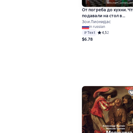
От погреба до кухни. Ч
подавали на стол в
средневековой Франци
Зои Лионидас
in russian
Text
Средний рейтинг 4,5
4,5
2
$6.78