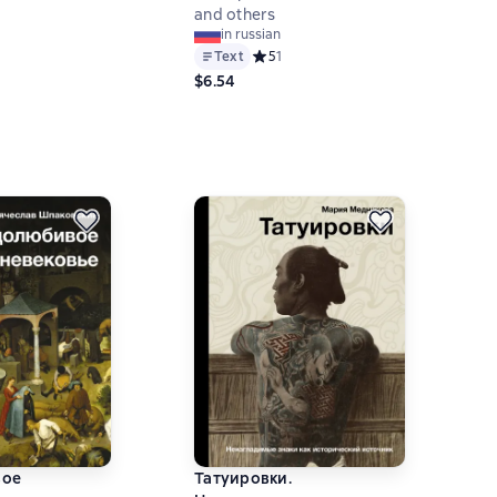
й рейтинг 1,5 на основе 2 оценок
and others
in russian
Text
Средний рейтинг 5 на основе 1 оцен
5
1
$6.54
вое
Татуировки.