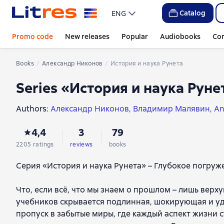
Catalog
ENG
Promo code
New releases
Popular
Audiobooks
Co
Books
Александр Никонов
История и наука Рунета
Series «История и наука Руне
Authors:
Александр Никонов
Владимир Малявин
An
Мари-Анн Поло де Болье
В. О. Шпаковский
Джоэл 
4,4
3
79
Андрей Балдин
Лев Бердников
Сергей Зотов
Валер
Михаил Майзульс
Денис Хрусталев
Александр Рада
2205 ratings
reviews
books
Дэниэл МакКой
Мария Плетнева
Людмила Макагон
Серия «История и наука Рунета» – Глубокое погруж
Ольга Ким
Зои Лионидас
Виолетта Потякина
Юлия
Ольга Мамаева
Мария Егунова
Лина Кирин
Лейла 
Что, если всё, что мы знаем о прошлом – лишь верх
учебников скрывается подлинная, шокирующая и уди
пропуск в забытые миры, где каждый аспект жизни 