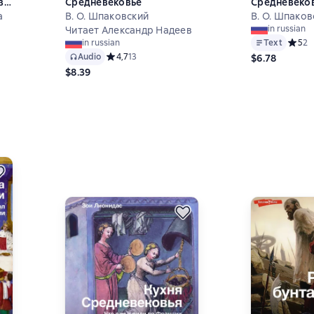
в
Средневековье
Средневеко
е
а
В. О. Шпаковский
В. О. Шпаков
in russian
Читает Александр Надеев
Text
Средни
5
2
in russian
Audio
Средний рейтинг 4,7 на основе 13 оценок
4,7
13
$6.78
$8.39
 на основе 0 оценок