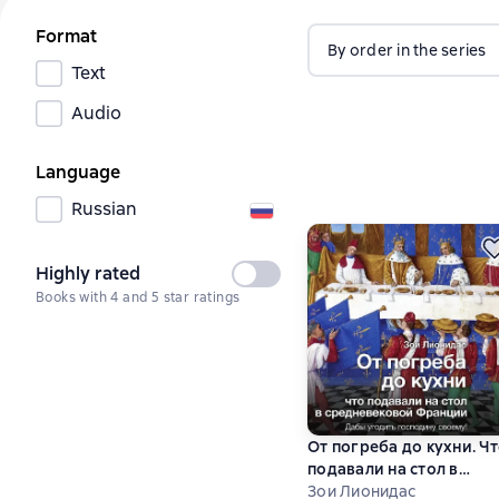
Format
By order in the series
Text
Audio
Language
Russian
Highly rated
Not
Books with 4 and 5 star ratings
selected
От погреба до кухни. Ч
подавали на стол в
средневековой Франци
Зои Лионидас