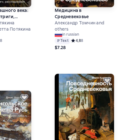
ашного века:
Медицина в
нтриги,
Средневековье
ния
тякина
Александр Томчин and
етта Потякина
others
in russian
ий рейтинг 4,9 на основе 8 оценок
8
Text
Средний рейтинг 4,8 на основе 8 оц
4,8
8
$7.28