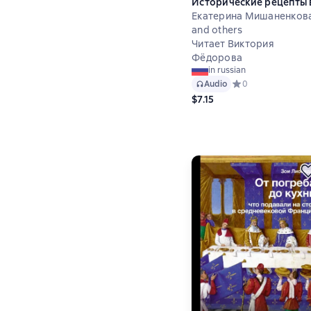
Исторические рецепты 
современной трактовк
Екатерина Мишаненков
and others
Читает Виктория
Фёдорова
in russian
Audio
Средний рейтинг 0
0
$7.15