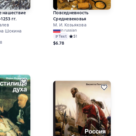
е нашествие
Повседневность
1253 гг.
Средневековья
алев
М. И. Козьякова
in russian
на Шокина
Text
Средний рейтинг 5 на основе 1 оцен
5
1
ий рейтинг 3,8 на основе 8 оценок
8
$6.78