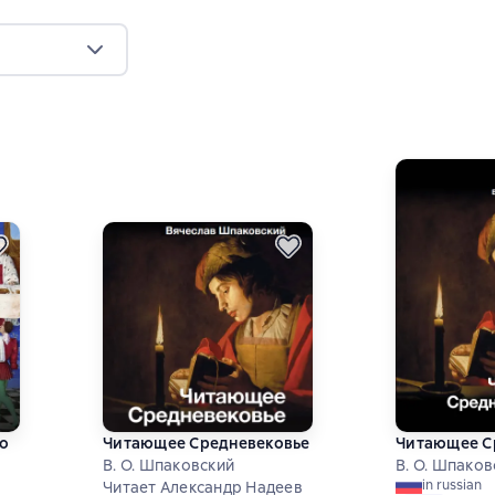
то
Читающее Средневековье
Читающее С
В. О. Шпаковский
В. О. Шпаков
in russian
и
Читает Александр Надеев