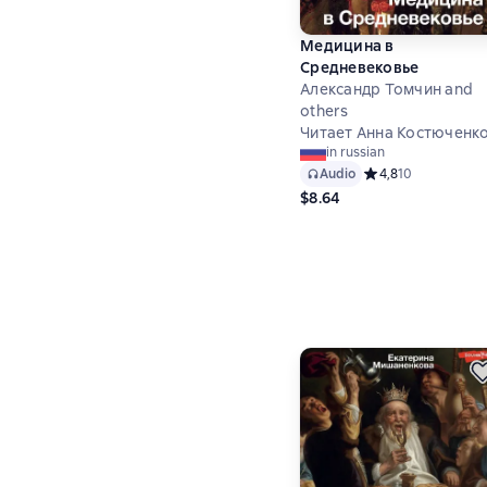
Медицина в
Средневековье
Александр Томчин and
others
Читает Анна Костюченк
in russian
Audio
Средний рейтинг 4,
4,8
10
$8.64