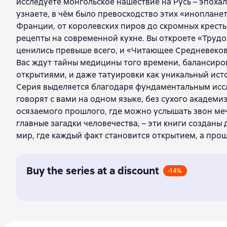
исследуете монгольское нашествие на Русь – эпоха
узнаете, в чём было превосходство этих «иноплане
Франции, от королевских пиров до скромных кресть
рецепты на современной кухне. Вы откроете «Трудо
ценились превыше всего, и «Читающее Средневеко
Вас ждут тайны медицины того времени, балансир
открытиями, и даже татуировки как уникальный ис
Серия выделяется благодаря фундаментальным исс
говорят с вами на одном языке, без сухого академиз
осязаемого прошлого, где можно услышать звон меч
главные загадки человечества, – эти книги созданы 
мир, где каждый факт становится открытием, а прош
Buy the series at a discount
-14%