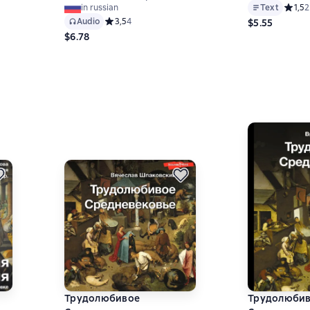
Text
Средни
1,5
2
in russian
Audio
Средний рейтинг 3,5 на основе 4 оценок
3,5
4
$5.55
$6.78
 на основе 3 оценок
Трудолюбивое
Трудолюби