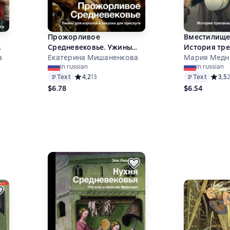
Прожорливое
Вместилище
Средневековье. Ужины
История тре
для
а
для королей и закуски для
Екатерина Мишаненкова
разных куль
Мария Медн
in russian
in russian
прислуги
Text
Средний рейтинг 4,2 на основе 13 оценок
4,2
13
Text
Средни
3,5
$6.78
$6.54
6 на основе 19 оценок