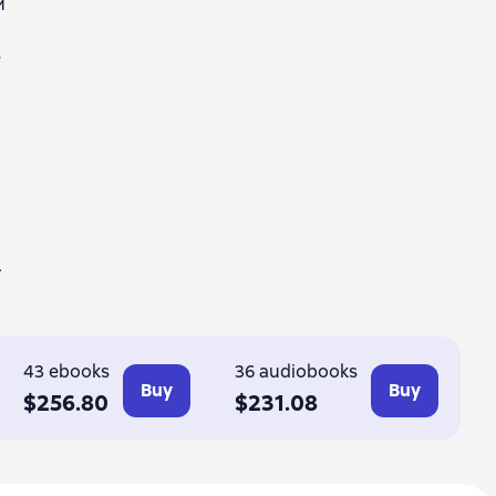
и
е
–
43 ebooks
36 audiobooks
Buy
Buy
$256.80
$231.08