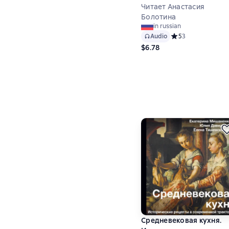
Читает Анастасия
Болотина
in russian
Audio
Средний рейтинг 5
5
3
$6.78
Средневековая кухня.