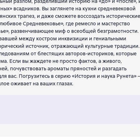
льный разлом, разделивший историю на «до» и «после», 
тных» всадников. Вы заглянете на кухни средневековой
янских трапез, и даже сможете воссоздать исторически
любивое Средневековье», где ремесло и мастерство
вье», развенчивающее миф о всеобщей безграмотности.
овавшей между костром инквизиции и гениальными
торический источник, отражающий культурные традиции.
ледованиям от блестящих авторов-историков, которые
ма. Если вы жаждете не просто фактов, а живого,
ей, почувствовать ароматы пряностей и разгадать
для вас. Погрузитесь в серию «История и наука Рунета» 
лое оживает на ваших глазах.