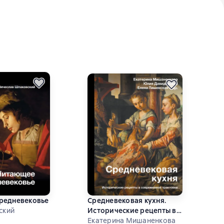
редневековье
Средневековая кухня.
ский
Исторические рецепты в
современной трактовке
Екатерина Мишаненкова