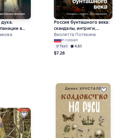
 духа.
Россия бунташного века:
панации в
cкандалы, интриги,
турах
икова
расследования
Виолетта Потякина
in russian
й рейтинг 3,5 на основе 2 оценок
2
Text
Средний рейтинг 4,6 на основе 8 оц
4,6
8
$7.28