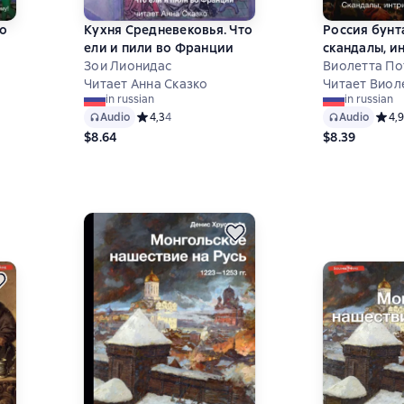
то
Кухня Средневековья. Что
Россия бунт
ели и пили во Франции
cкандалы, и
и
Зои Лионидас
расследова
Виолетта По
Читает Анна Сказко
Читает Виол
 на основе 2 оценок
in russian
in russian
Audio
Средний рейтинг 4,3 на основе 4 оценок
4,3
4
Audio
Средн
4,9
$8.64
$8.39