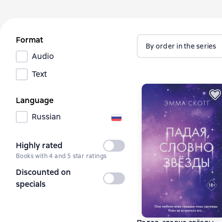
Format
By order in the series
Audio
Text
Language
Russian
Highly rated
Not
Books with 4 and 5 star ratings
selected
Discounted on
Not
specials
selected