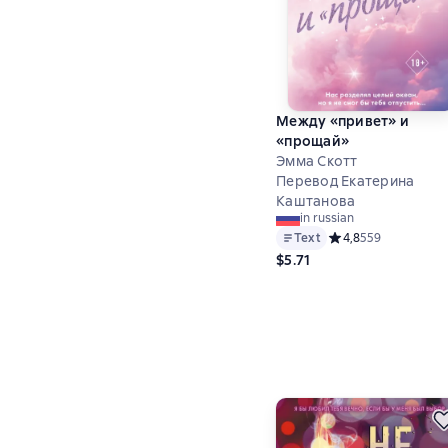
Между «привет» и
«прощай»
Эмма Скотт
Перевод Екатерина
Каштанова
in russian
Text
Средний рейтинг 4,
4,8
559
$5.71