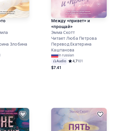
ото
Между «привет» и
«прощай»
мила
Эмма Скотт
Читает Люба Петрова
рина Злобина
Перевод Екатерина
Каштанова
ий рейтинг 4 на основе 41 оценок
1
in russian
Audio
Средний рейтинг 4,7 на основе 101 
4,7
101
$7.41