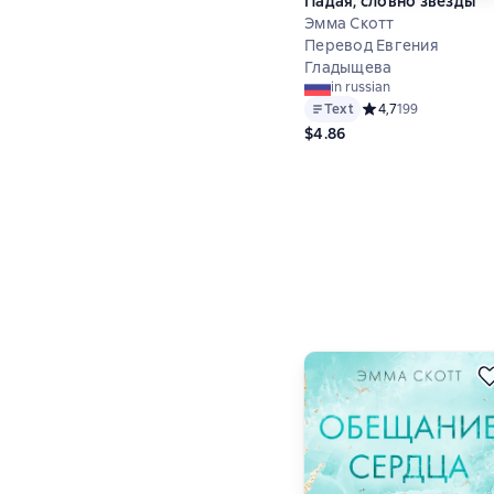
Падая, словно звёзды
Эмма Скотт
Перевод Евгения
Гладыщева
in russian
Text
Средний рейтинг 4,7
4,7
199
$4.86