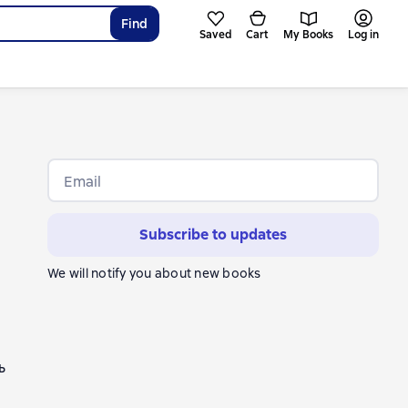
Find
Saved
Cart
My Books
Log in
Email
Subscribe to updates
We will notify you about new books
ь