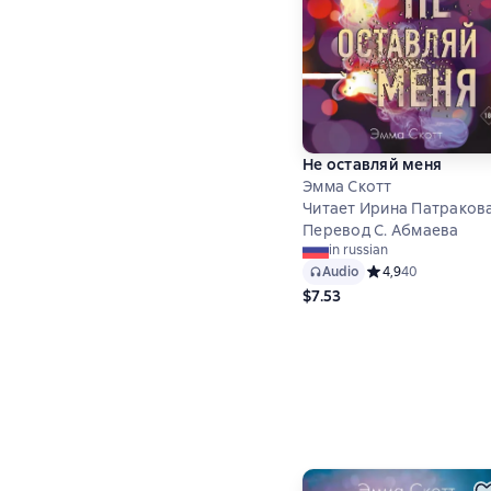
Не оставляй меня
Эмма Скотт
Читает Ирина Патраков
Перевод С. Абмаева
in russian
Audio
Средний рейтинг 4
4,9
40
$7.53