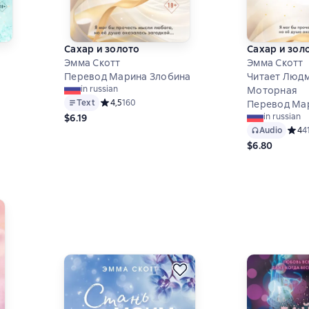
Сахар и золото
Сахар и зол
Эмма Скотт
Эмма Скотт
Перевод Марина Злобина
Читает Люд
in russian
Моторная
Text
Средний рейтинг 4,5 на основе 160 оценок
4,5
160
Перевод Ма
in russian
$6.19
5 на основе 47 оценок
Audio
Средн
4
4
$6.80