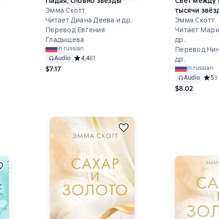
Падая, словно звёзды
Свет между 
Эмма Скотт
тысячи звёз
Читает Диана Деева и др.
2 книг
Эмма Скотт
Перевод Евгения
Читает Мари
Гладыщева
др.
 на основе 199 оценок
in russian
Перевод Нин
Audio
Средний рейтинг 4,4 на основе 61 оценок
4,4
61
др.
in russian
$7.17
Audio
Средн
5
3
$8.02