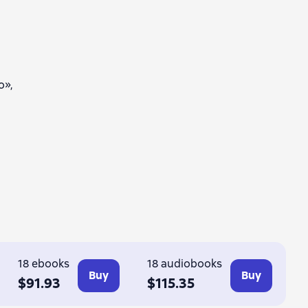
о»,
18 ebooks
18 audiobooks
Buy
Buy
$91.93
$115.35