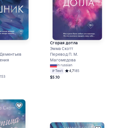
Сгорая дотла
Эмма Скотт
 Дементьев
Перевод П. М.
ения
Магомедова
in russian
Text
Средний рейтинг 4,7 на основе 185 
4,7
185
ий рейтинг 4,5 на основе 153 оценок
153
$5.10