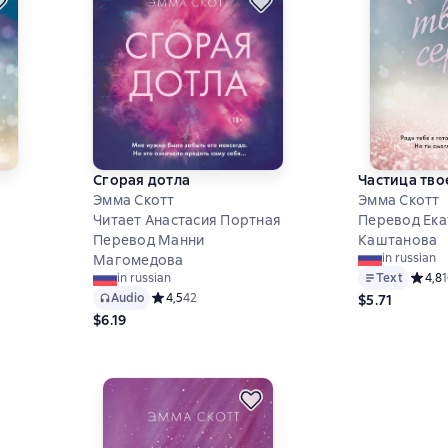
Сгорая дотла
Частица тво
Эмма Скотт
Эмма Скотт
Читает Анастасия Портная
Перевод Ека
Перевод Манни
Каштанова
in russian
Магомедова
Text
Средни
4,8
in russian
5 на основе 26 оценок
Audio
Средний рейтинг 4,5 на основе 42 оценок
4,5
42
$5.71
$6.19