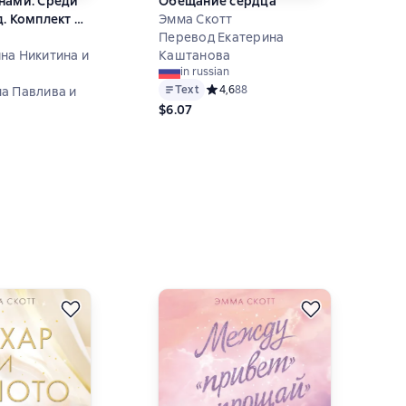
нами. Среди
Обещание сердца
д. Комплект из
Эмма Скотт
Перевод Екатерина
на Никитина и
Каштанова
in russian
Text
Средний рейтинг 4,6 на основе 88 о
4,6
88
а Павлива и
$6.07
ий рейтинг 5 на основе 3 оценок