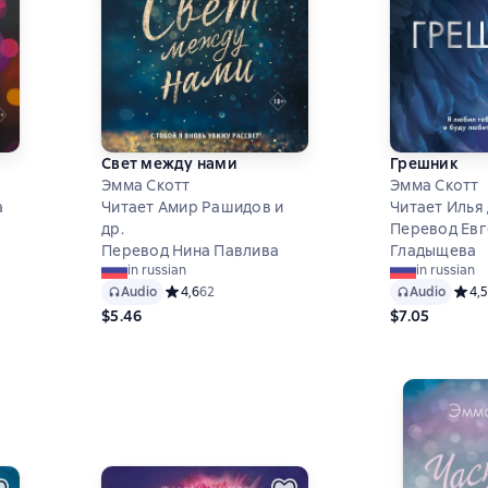
Свет между нами
Грешник
Эмма Скотт
Эмма Скотт
а
Читает Амир Рашидов и
Читает Илья
др.
Перевод Евг
Перевод Нина Павлива
Гладыщева
,9 на основе 40 оценок
in russian
in russian
Audio
Средний рейтинг 4,6 на основе 62 оценок
4,6
62
Audio
Средн
4,5
$5.46
$7.05