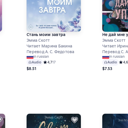
Стань моим завтра
Не дай мне 
Эмма Скотт
Эмма Скотт
Читает Марина Бакина
Читает Ирин
Перевод А. С. Федотова
Перевод С. 
in russian
in russian
Audio
Средний рейтинг 4,7 на основе 17 оценок
4,7
17
Audio
Средн
4,6
8 на основе 559 оценок
$8.51
$7.53