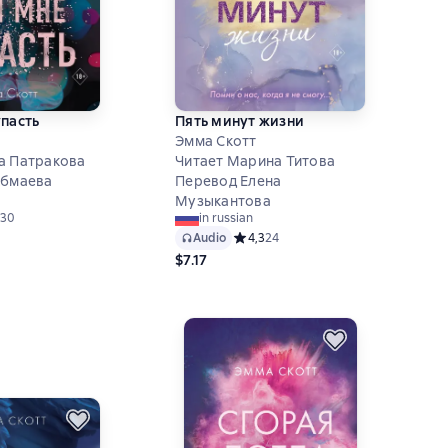
упасть
Пять минут жизни
Эмма Скотт
а Патракова
Читает Марина Титова
Абмаева
Перевод Елена
Музыкантова
ий рейтинг 4,6 на основе 30 оценок
30
in russian
Audio
Средний рейтинг 4,3 на основе 24 
4,3
24
$7.17