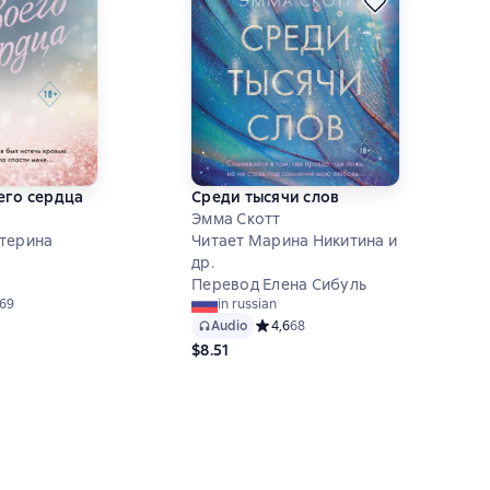
его сердца
Среди тысячи слов
Эмма Скотт
терина
Читает Марина Никитина и
др.
Перевод Елена Сибуль
й рейтинг 4,8 на основе 169 оценок
169
in russian
Audio
Средний рейтинг 4,6 на основе 68 
4,6
68
$8.51