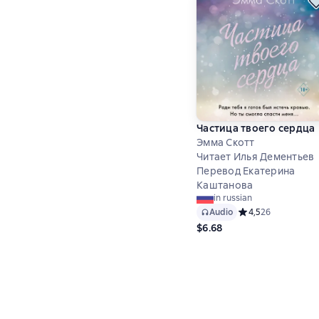
Частица твоего сердца
Эмма Скотт
Читает Илья Дементьев
Перевод Екатерина
Каштанова
in russian
Audio
Средний рейтинг 4,
4,5
26
$6.68