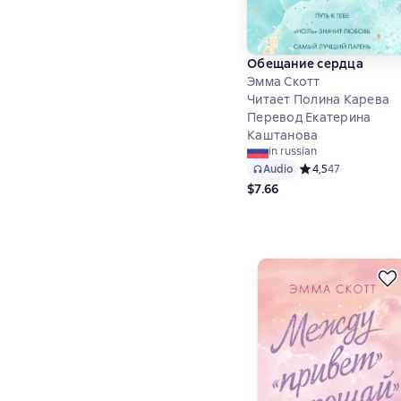
Обещание сердца
Эмма Скотт
Читает Полина Карева
Перевод Екатерина
Каштанова
in russian
Audio
Средний рейтинг 4,
4,5
47
$7.66