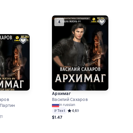
4
Архимаг
аров
Василий Сахаров
in russian
 Партин
Text
Средний рейтинг 4,6 на основе 9 оц
4,6
9
ий рейтинг 4,1 на основе 21 оценок
21
$1.47