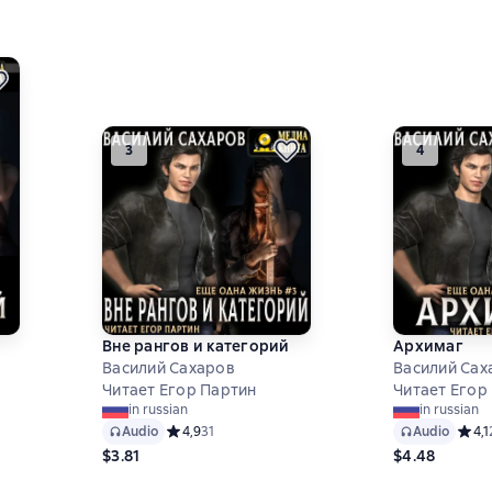
3
4
Вне рангов и категорий
Архимаг
Василий Сахаров
Василий Сах
Читает Егор Партин
Читает Егор
6 на основе 25 оценок
in russian
in russian
Audio
Средний рейтинг 4,9 на основе 31 оценок
4,9
31
Audio
Средн
4,1
$3.81
$4.48