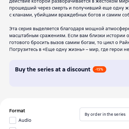
действие которой разворачивается в жестоком мире
прошедший через смерть и получивший еще одну жи
с кланами, убийцами враждебных богов и самим соб
Эта серия выделяется благодаря мощной атмосфере 
масштабным сражениям. Если вам близки истории о
готового бросить вызов самим богам, то цикл о Ра
Погрузитесь в «Еще одну жизнь» – мир, где герои н
Buy the series at a discount
-15%
Format
By order in the series
Audio