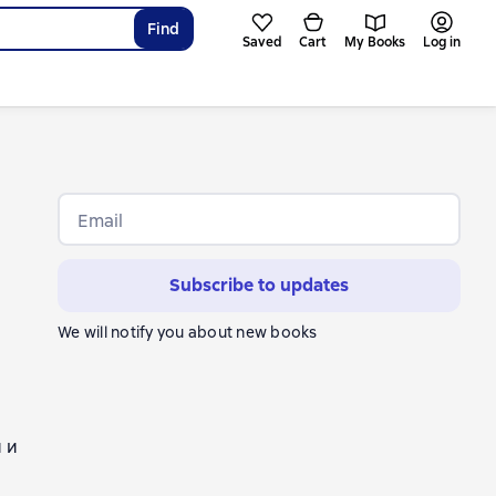
Find
Saved
Cart
My Books
Log in
Email
Subscribe to updates
We will notify you about new books
 и