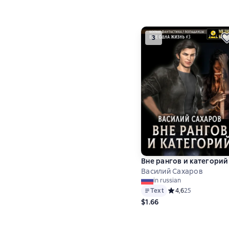
3
Вне рангов и категорий
Василий Сахаров
in russian
Text
Средний рейтинг 4,
4,6
25
$1.66