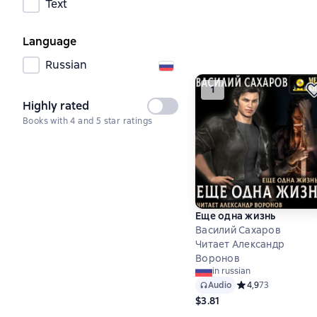
Text
Language
Russian
1
Highly rated
Not
Books with 4 and 5 star ratings
selected
Еще одна жизнь
Василий Сахаров
Читает Александр
Воронов
in russian
Audio
Средний рейтинг 4,
4,9
73
$3.81