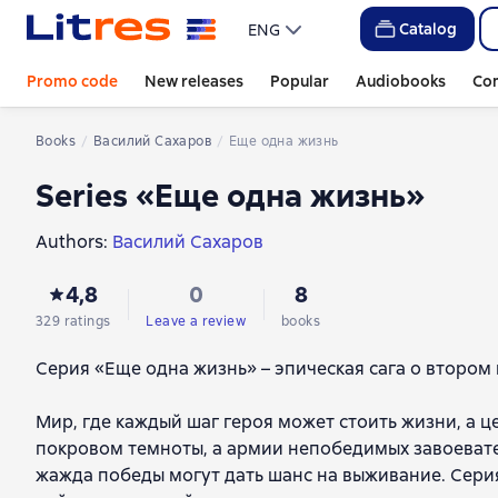
Catalog
ENG
Promo code
New releases
Popular
Audiobooks
Co
Books
Василий Сахаров
Еще одна жизнь
Series «Еще одна жизнь»
Authors:
Василий Сахаров
4,8
0
8
329 ratings
Leave a review
books
Серия «Еще одна жизнь» – эпическая сага о втором 
Мир, где каждый шаг героя может стоить жизни, а ц
покровом темноты, а армии непобедимых завоевател
жажда победы могут дать шанс на выживание. Серия