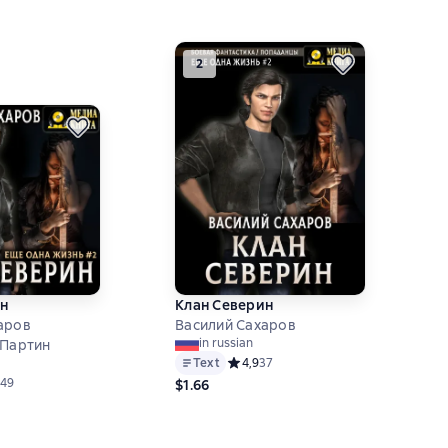
2
н
Клан Северин
аров
Василий Сахаров
in russian
 Партин
Text
Средний рейтинг 4,9 на основе 37 о
4,9
37
ий рейтинг 4,9 на основе 49 оценок
49
$1.66