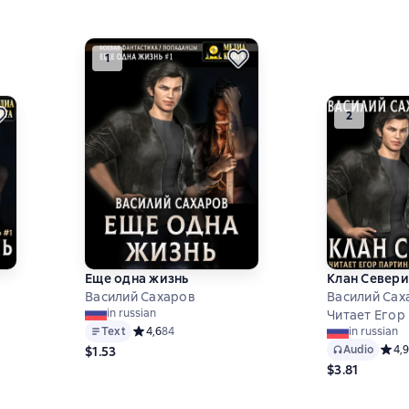
1
2
Еще одна жизнь
Клан Севери
Василий Сахаров
Василий Сах
in russian
Читает Егор
Text
Средний рейтинг 4,6 на основе 84 оценок
4,6
84
in russian
Audio
Средн
4,9
$1.53
9 на основе 73 оценок
$3.81