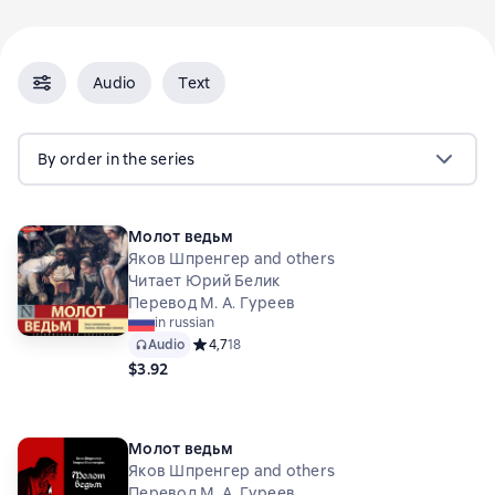
Audio
Text
By order in the series
Молот ведьм
Яков Шпренгер and others
Читает Юрий Белик
Перевод М. А. Гуреев
in russian
Audio
Средний рейтинг 4,7 на основе 18 оценок
4,7
18
$3.92
Молот ведьм
Яков Шпренгер and others
Перевод М. А. Гуреев