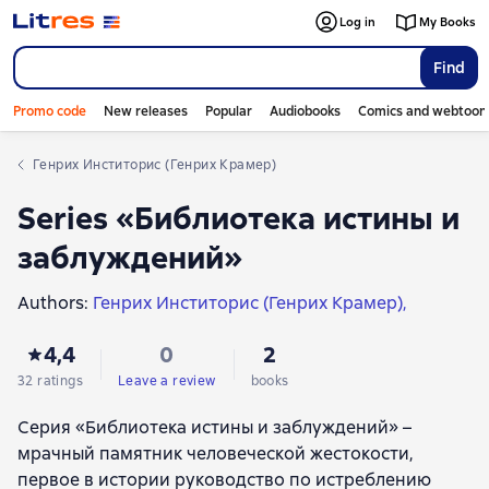
Log in
My Books
Find
Promo code
New releases
Popular
Audiobooks
Comics and webtoon
Генрих Инститорис (Генрих Крамер)
Series «Библиотека истины и
заблуждений»
Authors:
Генрих Инститорис (Генрих Крамер)
Яков Шпренгер
4,4
0
2
32 ratings
Leave a review
books
Серия «Библиотека истины и заблуждений» –
мрачный памятник человеческой жестокости,
первое в истории руководство по истреблению