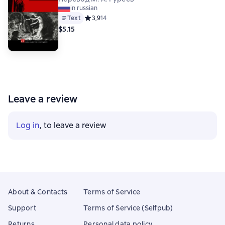
in russian
Text
Средний рейтинг 3,9 на основе 14 оценок
3,9
14
$5.15
Leave a review
Log in
, to leave a review
About & Contacts
Terms of Service
Support
Terms of Service (Selfpub)
Returns
Personal data policy