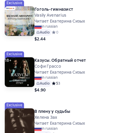
Exclusive
Гоголь-гимназист
Vasily Avenarius
Читает Екатерина Сизых
in russian
Audio
Средний рейтинг 0 на основе 0 оценок
0
$2.44
Exclusive
18+
Казусы. Обратный отчет
Софи Грассо
Читает Екатерина Сизых
in russian
Audio
Средний рейтинг 5 на основе 3 оценок
5
3
$4.90
Exclusive
В плену у судьбы
Хелена Зах
Читает Екатерина Сизых
in russian