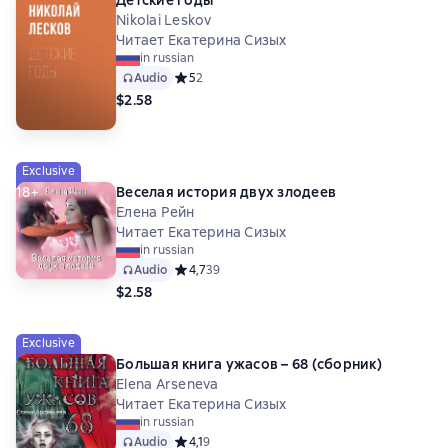
Детские годы
Nikolai Leskov
Читает Екатерина Сизых
in russian
Audio
Средний рейтинг 5 на основе 2 оценок
5
2
$2.58
Exclusive
18+
Веселая история двух злодеев
Елена Рейн
Читает Екатерина Сизых
in russian
Audio
Средний рейтинг 4,7 на основе 39 оценок
4,7
39
$2.58
Exclusive
Большая книга ужасов – 68 (сборник)
Elena Arseneva
Читает Екатерина Сизых
in russian
Audio
Средний рейтинг 4,1 на основе 9 оценок
4,1
9