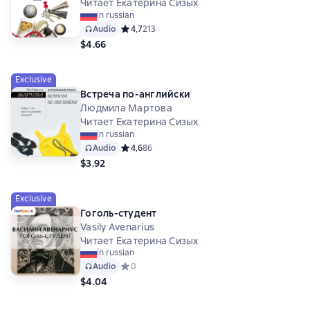
Читает Екатерина Сизых
in russian
Audio
Средний рейтинг 4,7 на основе 213 оценок
4,7
213
$4.66
Exclusive
Встреча по-английски
Людмила Мартова
Читает Екатерина Сизых
in russian
Audio
Средний рейтинг 4,6 на основе 86 оценок
4,6
86
$3.92
Exclusive
Гоголь-студент
Vasily Avenarius
Читает Екатерина Сизых
in russian
Audio
Средний рейтинг 0 на основе 0 оценок
0
$4.04