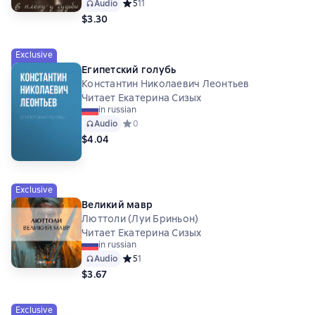
Audio
Средний рейтинг 5 на основе 11 оценок
5
11
$3.30
Exclusive
Египетский голубь
Константин Николаевич Леонтьев
Читает Екатерина Сизых
in russian
Audio
Средний рейтинг 0 на основе 0 оценок
0
$4.04
Exclusive
Великий мавр
Люттоли (Луи Бриньон)
Читает Екатерина Сизых
in russian
Audio
Средний рейтинг 5 на основе 1 оценок
5
1
$3.67
Exclusive