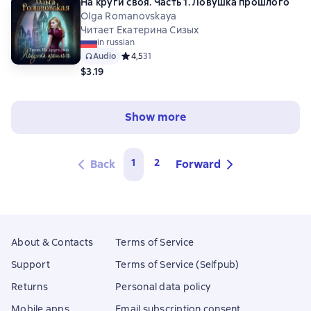
На круги своя. Часть 1. Ловушка прошлого
Olga Romanovskaya
Читает Екатерина Сизых
in russian
Audio
Средний рейтинг 4,5 на основе 31 оценок
4,5
31
$3.19
Show more
1
2
Back
Forward
About & Contacts
Terms of Service
Support
Terms of Service (Selfpub)
Returns
Personal data policy
Mobile apps
Email subscription consent