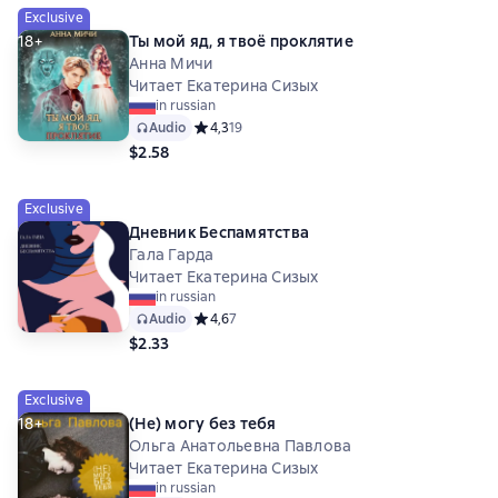
Exclusive
18+
Ты мой яд, я твоё проклятие
Анна Мичи
Читает Екатерина Сизых
in russian
Audio
Средний рейтинг 4,3 на основе 19 оценок
4,3
19
$2.58
Exclusive
Дневник Беспамятства
Гала Гарда
Читает Екатерина Сизых
in russian
Audio
Средний рейтинг 4,6 на основе 7 оценок
4,6
7
$2.33
Exclusive
18+
(Не) могу без тебя
Ольга Анатольевна Павлова
Читает Екатерина Сизых
in russian