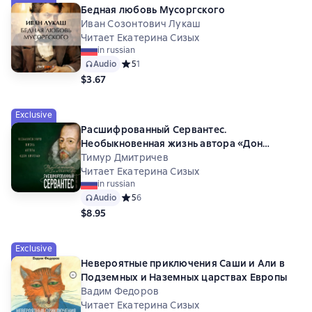
Бедная любовь Мусоргского
Иван Созонтович Лукаш
Читает Екатерина Сизых
in russian
Audio
Средний рейтинг 5 на основе 1 оценок
5
1
$3.67
Exclusive
Расшифрованный Сервантес.
Необыкновенная жизнь автора «Дон
Кихота»
Тимур Дмитричев
Читает Екатерина Сизых
in russian
Audio
Средний рейтинг 5 на основе 6 оценок
5
6
$8.95
Exclusive
Невероятные приключения Саши и Али в
Подземных и Наземных царствах Европы
Вадим Федоров
Читает Екатерина Сизых