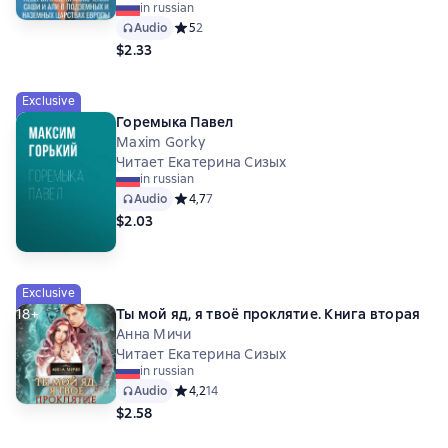
in russian
Audio
Средний рейтинг 5 на основе 2 оценок
5
2
$2.33
Exclusive
Горемыка Павел
Maxim Gorky
Читает Екатерина Сизых
in russian
Audio
Средний рейтинг 4,7 на основе 7 оценок
4,7
7
$2.03
Exclusive
18+
Ты мой яд, я твоё проклятие. Книга вторая
Анна Мичи
Читает Екатерина Сизых
in russian
Audio
Средний рейтинг 4,2 на основе 14 оценок
4,2
14
$2.58