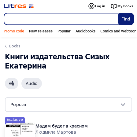
Log in
My Books
Find
Promo code
New releases
Popular
Audiobooks
Comics and webtoon
Books
Книги издательства Сизых
Екатерина
Audio
Popular
Exclusive
Мадам будет в красном
Людмила Мартова