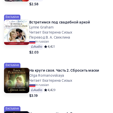
$2.58
Exclusive
Встретимся под свадебной аркой
Lynne Graham
Читает Екатерина Сизых
Перевод В. А. Свеклина
in russian
Audio
Средний рейтинг 4,4 на основе 21 оценок
4,4
21
$2.03
Exclusive
На круги своя. Часть 2. Сбросить маски
Olga Romanovskaya
Читает Екатерина Сизых
in russian
Audio
Средний рейтинг 4,4 на основе 29 оценок
4,4
29
$3.19
Exclusive