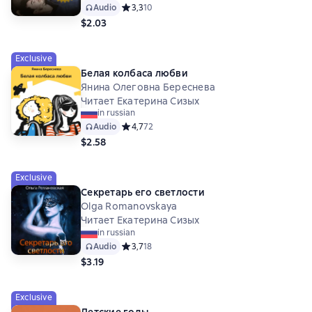
Audio
Средний рейтинг 3,3 на основе 10 оценок
3,3
10
$2.03
Exclusive
Белая колбаса любви
Янина Олеговна Береснева
Читает Екатерина Сизых
in russian
Audio
Средний рейтинг 4,7 на основе 72 оценок
4,7
72
$2.58
Exclusive
Секретарь его светлости
Olga Romanovskaya
Читает Екатерина Сизых
in russian
Audio
Средний рейтинг 3,7 на основе 18 оценок
3,7
18
$3.19
Exclusive