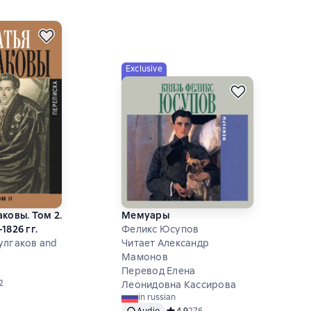
Exclusive
ковы. Том 2.
Мемуары
1826 гг.
Феликс Юсупов
улгаков and
Читает Александр
Мамонов
Перевод Елена
ий рейтинг 3,5 на основе 2 оценок
2
Леонидовна Кассирова
in russian
Audio
Средний рейтинг 4,9 на основе 27
4,9
276