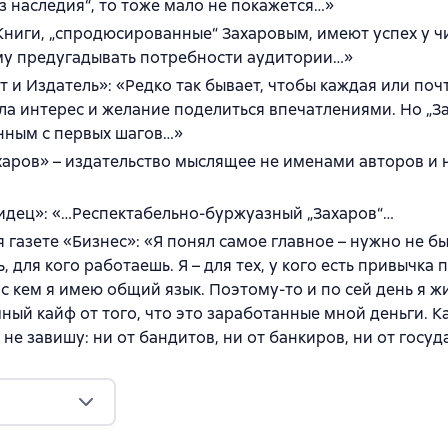
 наследия“, то тоже мало не покажется…»
 «Книги, „спродюсированные“ Захаровым, имеют успех у ч
му предугадывать потребности аудитории…»
и Издатель»: «Редко так бывает, чтобы каждая или поч
ла интерес и желание поделиться впечатлениями. Но „Зах
енным с первых шагов…»
харов» – издательство мыслящее не именами авторов и 
дец»: «…Респектабельно-буржуазный „Захаров“…
 газете «Бизнес»: «Я понял самое главное – нужно не бы
, для кого работаешь. Я – для тех, у кого есть привычка
 с кем я имею общий язык. Поэтому-то и по сей день я ж
ый кайф от того, что это заработанные мной деньги. К
 не завишу: ни от бандитов, ни от банкиров, ни от госуд