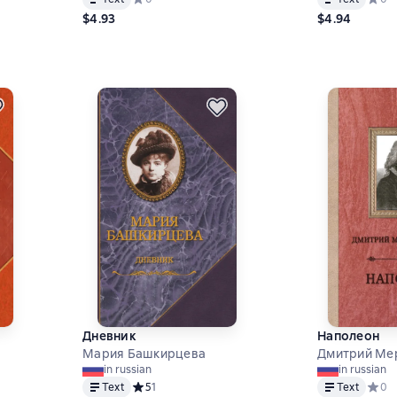
на основе 0 оценок
$4.93
$4.94
Дневник
Наполеон
Мария Башкирцева
Дмитрий Ме
in russian
in russian
Text
Средний рейтинг 5 на основе 1 оценок
5
1
Text
Средн
0