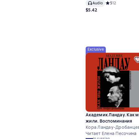
Audio
Средний рейтинг 5
5
12
$5.42
Exclusive
Академик Ландау. Как 
жили. Воспоминания
Кора Ландау-Дробанце
Читает Елена Песочина
in russian