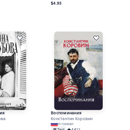
$4.93
ий рейтинг 5 на основе 15 оценок
ия
Воспоминания
ова
Константин Коровин
in russian
ий рейтинг 0 на основе 0 оценок
Text
Средний рейтинг 4,6 на основе 23 о
4,6
23