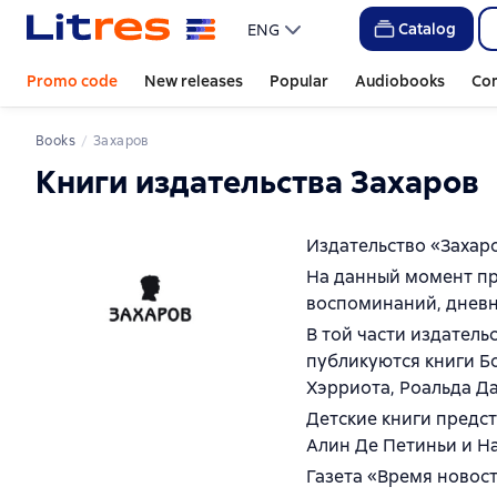
Catalog
ENG
Promo code
New releases
Popular
Audiobooks
Co
Books
Захаров
Книги издательства Захаров
Издательство «Захаро
На данный момент пр
воспоминаний, дневн
В той части издатель
публикуются книги Б
Хэрриота, Роальда Да
Детские книги предст
Алин Де Петиньи и Н
Газета «Время новост