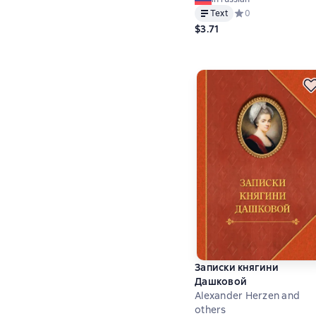
Text
Средний рейтинг 0 
0
$3.71
Записки княгини
Дашковой
Alexander Herzen and
others