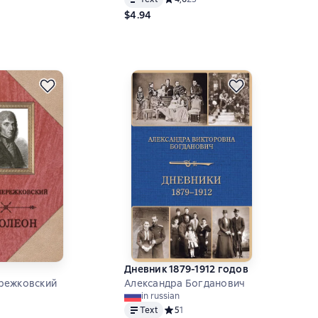
$4.94
Дневник 1879-1912 годов
режковский
Александра Богданович
in russian
ий рейтинг 0 на основе 0 оценок
Text
Средний рейтинг 5 на основе 1 оцен
5
1