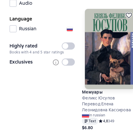
Audio
Language
Russian
Highly rated
Not
Books with 4 and 5 star ratings
selected
Exclusives
Not
selected
Мемуары
Феликс Юсупов
Перевод Елена
Леонидовна Кассирова
in russian
Text
Средний рейтинг 4,
4,8
349
$6.80