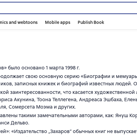
mics and webtoons
Mobile apps
Publish Book
в» было основано 1 марта 1998 г.
одолжает свою основную серию «Биографии и мемуары»,
иков, записных книжек и биографий известных людей. О
ской заинтереcованности, что касается художественной 
ориса Акунина, Тоона Теллегена, Андреаса Эшбаха, Еле
ля, Сомерсета Моэма и других.
авлены такими замечательными авторами, как: Януш Кор
анси Дельво.
ей»: «Издательство „Захаров“ обычных книг не выпускает