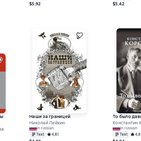
 на основе 12 оценок
$5.92
$5.42
мы
Наши за границей
То было дав
Николай Лейкин
Константин 
in russian
in russian
ва
Text
Средний рейтинг 4,8 на основе 5 оценок
4,8
5
Text
Средн
4,8