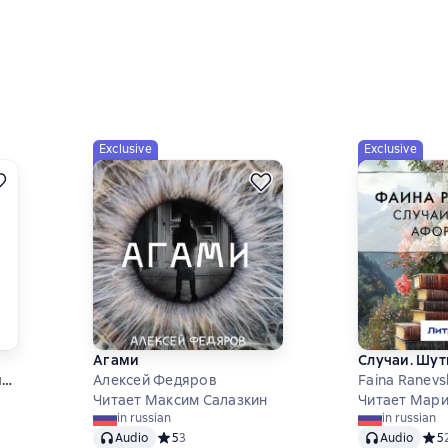
Exclusive
Exclusive
Агами
Случаи. Шу
и
Алексей Федяров
Faina Ranevs
Читает Максим Салазкин
Читает Мар
in russian
in russian
Audio
Средний рейтинг 5 на основе 3 оценок
5
3
Audio
Сред
5