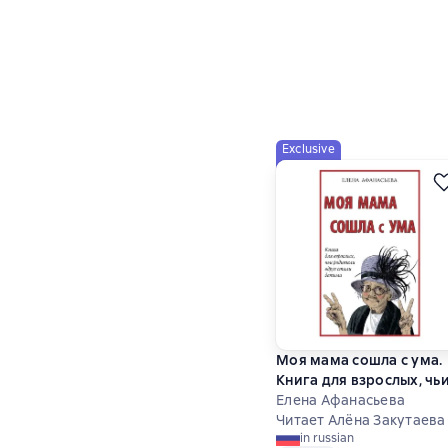
Exclusive
Моя мама сошла с ума.
Книга для взрослых, чь
родители вдруг стали
Елена Афанасьева
детьми
Читает Алёна Закутаева
in russian