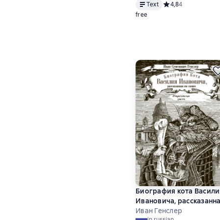
Text
Средний рейтинг 4,
4,8
4
free
Биография кота Васили
Ивановича, рассказанн
им самим
Иван Генслер
in russian