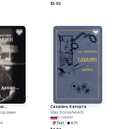
$5.92
но…
Сахалин. Каторга
Коровин
Vlas Doroshevich
in russian
ий рейтинг 4,8 на основе 14 оценок
14
Text
Средний рейтинг 4,7 на основе 6 оц
4,7
6