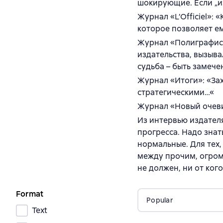
шокирующие. Если „из
Журнал «L’Officiel»:
которое позволяет е
Журнал «Полиграфист 
издательства, вызыва
судьба – быть замеч
Журнал «Итоги»: «За
стратегическими…«
Журнал «Новый очеви
Из интервью издателя
прогресса. Надо знать
нормальные. Для тех,
между прочим, огромн
не должен, ни от кого
Format
Popular
Text