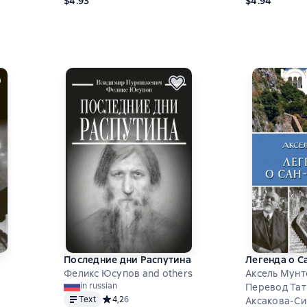
$4.93
$4.94
,9 на основе 40 оценок
Последние дни Распутина
Легенда о С
Феликс Юсупов and others
Аксель Мунт
in russian
Перевод Тат
Text
Средний рейтинг 4,2 на основе 6 оценок
4,2
6
Аксакова-Си