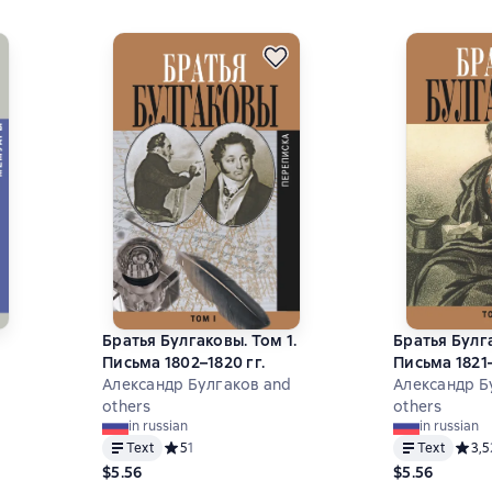
Братья Булгаковы. Том 1.
Братья Булга
Письма 1802–1820 гг.
Письма 1821–
Александр Булгаков and
Александр Б
others
others
in russian
in russian
8 на основе 349 оценок
Text
Средний рейтинг 5 на основе 1 оценок
5
1
Text
Средн
3,5
$5.56
$5.56