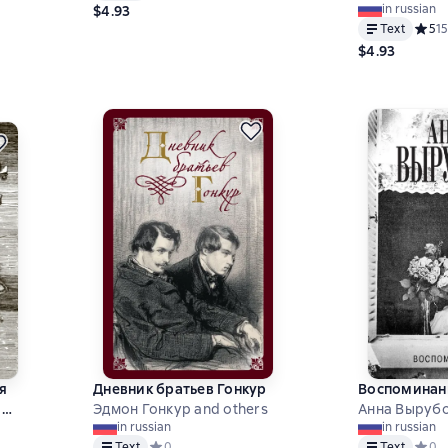
8 на основе 4 оценок
in russian
$4.93
Text
Средн
5
15
$4.93
я
Дневник братьев Гонкур
Воспоминан
ая
Эдмон Гонкур and others
Анна Выруб
in russian
in russian
Text
Средний рейтинг 0 на основе 0 оценок
0
Text
Средн
0