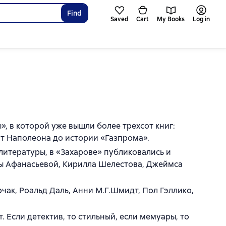
Find
Saved
Cart
My Books
Log in
 в которой уже вышли более трехсот книг:
т Наполеона до истории «Газпрома».
литературы, в «Захарове» публиковались и
ны Афанасьевой, Кирилла Шелестова, Джеймса
чак, Роальд Даль, Анни М.Г.Шмидт, Пол Гэллико,
. Если детектив, то стильный, если мемуары, то