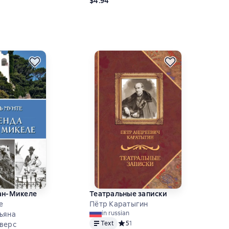
$4.94
ан-Микеле
Театральные записки
е
Пётр Каратыгин
in russian
ьяна
Text
Средний рейтинг 5 на основе 1 оцен
5
1
верс