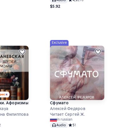
$5.92
Exclusive
тки. Афоризмы
Сфумато
kaya
Алексей Федяров
ина Филиппова
Читает Сергей Ж.
in russian
ний рейтинг 5 на основе 2 оценок
2
Audio
Средний рейтинг 5 на основе 1 оц
5
1