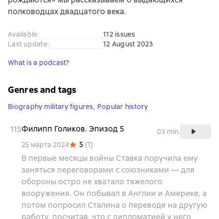
полководцах двадцатого века.
Available
:
112 issues
Last update
:
12 August 2023
What is a podcast?
Genres and tags
Biography military figures
,
Popular history
Филипп Голиков. Эпизод 5
115
03 min.
5
(
1
)
25 марта 2024
В первые месяцы войны Ставка поручила ему
заняться переговорами с союзниками — для
обороны остро не хватало тяжелого
вооружения. Он побывал в Англии и Америке, а
потом попросил Сталина о переводе на другую
работу, посчитав, что с дипломатией у него