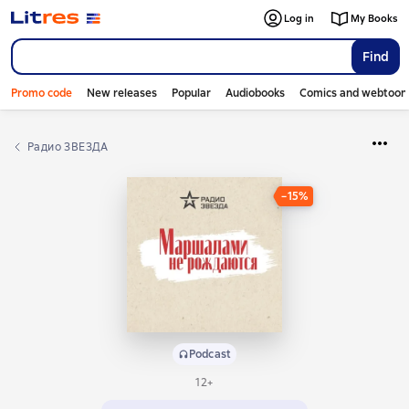
Log in
My Books
Find
Promo code
New releases
Popular
Audiobooks
Comics and webtoon
Радио ЗВЕЗДА
−15%
Podcast
12+