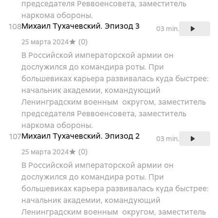
председателя Реввоенсовета, заместитель
наркома обороны.
Михаил Тухачевский. Эпизод 3
108
03 min.
(
0
)
25 марта 2024
В Российской императорской армии он
дослужился до командира роты. При
большевиках карьера развивалась куда быстрее:
начальник академии, командующий
Ленинградским военным округом, заместитель
председателя Реввоенсовета, заместитель
наркома обороны.
Михаил Тухачевский. Эпизод 2
107
03 min.
(
0
)
25 марта 2024
В Российской императорской армии он
дослужился до командира роты. При
большевиках карьера развивалась куда быстрее:
начальник академии, командующий
Ленинградским военным округом, заместитель