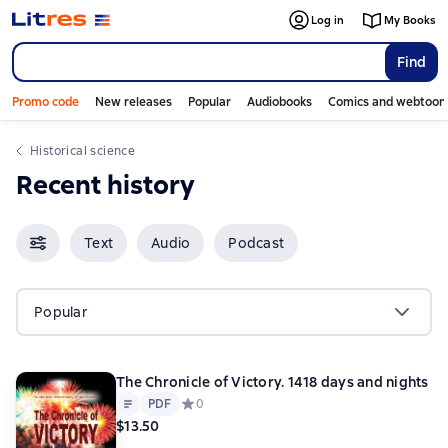
Log in
My Books
Find
Promo code
New releases
Popular
Audiobooks
Comics and webtoon
historical science
Recent history
Text
Audio
Podcast
Popular
The Chronicle of Victory. 1418 days and nights
Text
PDF
PDF
Средний рейтинг 0 на основе 0 оценок
0
$13.50