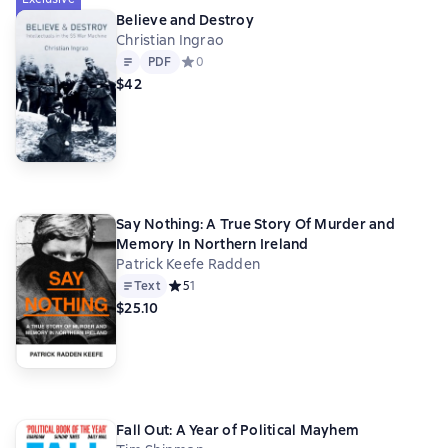
Believe and Destroy
Christian Ingrao
Text
PDF
PDF
Средний рейтинг 0 на основе 0 оценок
0
$42
Say Nothing: A True Story Of Murder and
Memory In Northern Ireland
Patrick Keefe Radden
Text
Средний рейтинг 5 на основе 1 оценок
5
1
$25.10
Fall Out: A Year of Political Mayhem