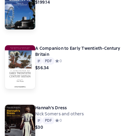
$199.14
A Companion to Early Twentieth-Century
Britain
Text
PDF
PDF
Средний рейтинг 0 на основе 0 оценок
0
$56.34
Hannah's Dress
Nick Somers and others
Text
PDF
PDF
Средний рейтинг 0 на основе 0 оценок
0
$30