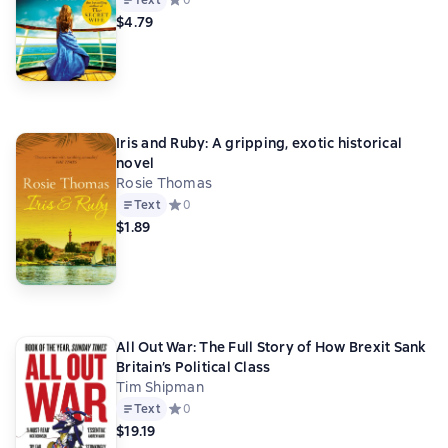
$4.79
Iris and Ruby: A gripping, exotic historical
novel
Rosie Thomas
Text
Средний рейтинг 0 на основе 0 оценок
0
$1.89
All Out War: The Full Story of How Brexit Sank
Britain’s Political Class
Tim Shipman
Text
Средний рейтинг 0 на основе 0 оценок
0
$19.19