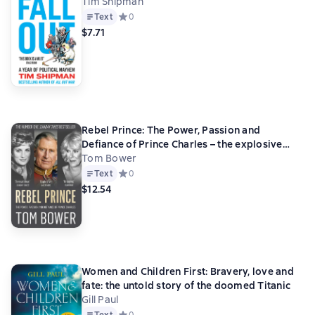
Tim Shipman
Text
Средний рейтинг 0 на основе 0 оценок
0
$7.71
Rebel Prince: The Power, Passion and
Defiance of Prince Charles – the explosive
biography, as seen in the Daily Mail
Tom Bower
Text
Средний рейтинг 0 на основе 0 оценок
0
$12.54
Women and Children First: Bravery, love and
fate: the untold story of the doomed Titanic
Gill Paul
Text
Средний рейтинг 0 на основе 0 оценок
0