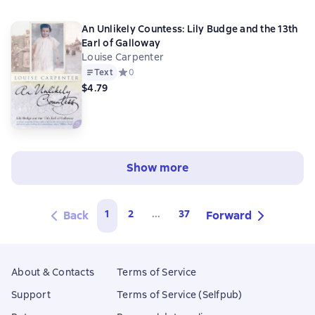
An Unlikely Countess: Lily Budge and the 13th
Earl of Galloway
Louise Carpenter
Text
Средний рейтинг 0 на основе 0 оценок
0
$4.79
Show more
1
2
...
37
Back
Forward
About & Contacts
Terms of Service
Support
Terms of Service (Selfpub)