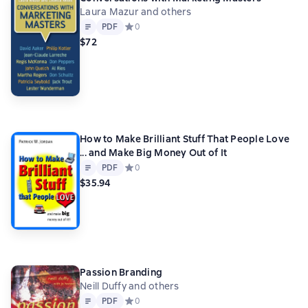
Laura Mazur and others
Text
PDF
PDF
Средний рейтинг 0 на основе 0 оценок
0
$72
How to Make Brilliant Stuff That People Love
... and Make Big Money Out of It
Text
PDF
PDF
Средний рейтинг 0 на основе 0 оценок
0
$35.94
Passion Branding
Neill Duffy and others
Text
PDF
PDF
Средний рейтинг 0 на основе 0 оценок
0