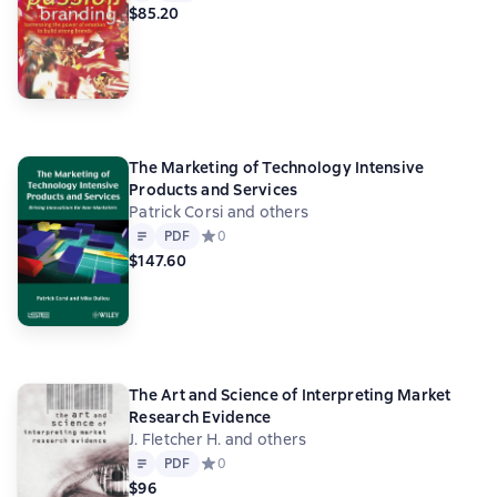
$85.20
The Marketing of Technology Intensive
Products and Services
Patrick Corsi and others
Text
PDF
PDF
Средний рейтинг 0 на основе 0 оценок
0
$147.60
The Art and Science of Interpreting Market
Research Evidence
J. Fletcher H. and others
Text
PDF
PDF
Средний рейтинг 0 на основе 0 оценок
0
$96