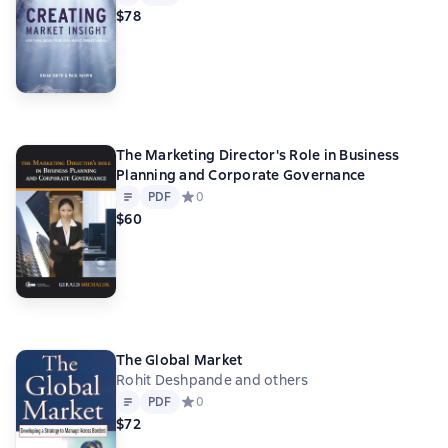
$78
The Marketing Director's Role in Business
Planning and Corporate Governance
Text
PDF
PDF
Средний рейтинг 0 на основе 0 оценок
0
$60
The Global Market
Rohit Deshpande and others
Text
PDF
PDF
Средний рейтинг 0 на основе 0 оценок
0
$72