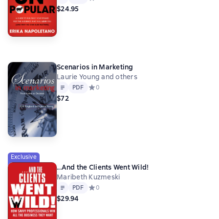
$24.95
Scenarios in Marketing
Laurie Young and others
Text
PDF
PDF
Средний рейтинг 0 на основе 0 оценок
0
$72
Exclusive
...And the Clients Went Wild!
Maribeth Kuzmeski
Text
PDF
PDF
Средний рейтинг 0 на основе 0 оценок
0
$29.94