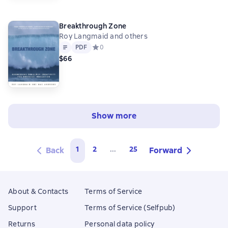
Breakthrough Zone
Roy Langmaid and others
Text
PDF
PDF
Средний рейтинг 0 на основе 0 оценок
0
$66
Show more
1
2
...
25
Back
Forward
About & Contacts
Terms of Service
Support
Terms of Service (Selfpub)
Returns
Personal data policy