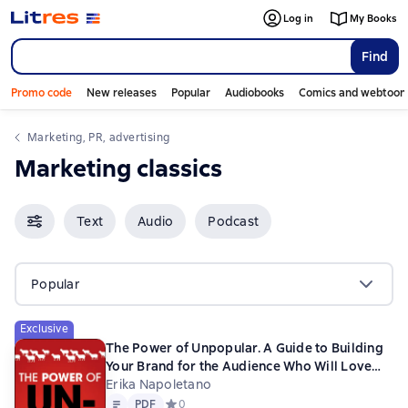
Log in
My Books
Find
Promo code
New releases
Popular
Audiobooks
Comics and webtoon
Marketing, PR, advertising
Marketing classics
Text
Audio
Podcast
Popular
Exclusive
The Power of Unpopular. A Guide to Building
Your Brand for the Audience Who Will Love
You (and why no one else matters)
Erika Napoletano
Text
PDF
PDF
Средний рейтинг 0 на основе 0 оценок
0