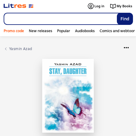
Log in
My Books
Find
Promo code
New releases
Popular
Audiobooks
Comics and webtoon
Yasmin Azad