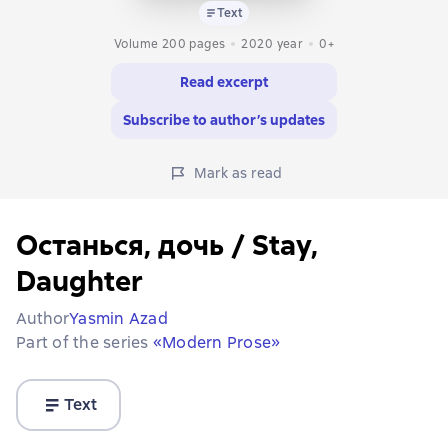
Text
Volume 200 pages
2020
year
0+
Read excerpt
Subscribe to author’s updates
Mark as read
Останься, дочь / Stay,
Daughter
Author
Yasmin Azad
Part of the series
«Modern Prose»
Text