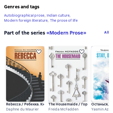
Genres and tags
Autobiographical prose
,
Indian culture
,
Modern foreign literature
,
The prose of life
Part of the series
«
Modern Prose
»
All
Rebecca / Ребекка. Книга для чтения на английском языке
The Housemaide / Горничная. Книга
Останься, до
Daphne du Maurier
Freida McFadden
Yasmin Aza