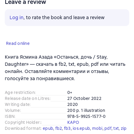
Leave a review
Log in
, to rate the book and leave a review
Read online
Книга Ясмина Азада «Останься, дочь / Stay,
Daughter» — скачать в fb2, txt, epub, pdf или читать
онлайн. Оставляйте комментарии и отзывы,
голосуйте за понравившиеся.
Age restriction
:
0+
Release date on Litres
:
27 October 2022
Writing date
:
2020
Volume
:
200 p. 1 illustration
ISBN
:
978-5-9925-1577-0
Copyright Holder:
:
КАРО
Download format
:
epub
, 
fb2
, 
fb3
, 
ios.epub
, 
mobi
, 
pdf
, 
txt
, 
zip