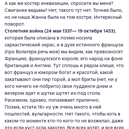
А как же костер инквизиции, спросите вы меня?
Сжигание ведьмы? Нет, такого тут нет. Точнее было,
но не наша Жанна была на том костре. Интересный
поворот.
Столетняя война (24 мая 1337— 19 октября 1453)
,
которая была описана в поэме носила
саркастический окрас, и в духе истинного француза
(про Вольтера речь моя) мы видим, как превозносят
Францию, французского короля, его народ на фоне
британцев и Англии. Тут сплошь и рядом клише, что
вот француз и юмором богат и красотой, какой
закатывают они пир горой, а мол бриты (нет, ни у
кого ничего не побрито) свои пуддинги днем и
вечером едят и шутки шутят из-под стола.
Расизмом, однако, попахивает прилично.
Поэма, кстати 16+ ну уж очень много в ней
пошлостей, вульгарности. Нет такого, чтобы хоть в
каком-то моменте кто-то кого-то не возжелал, даже
это если куст осла захотел. Все всех хотят, и все всех