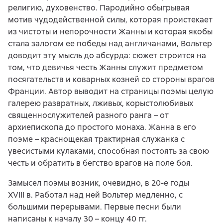
религию, духовенство. Пародийно обыгрывая
мотив чудодейственной силы, которая проистекает
из чистоты и непорочности Жанны и которая якобы
стала залогом ее победы над англичанами, Вольтер
доводит эту мысль до абсурда: сюжет строится на
том, что девичья честь Жанны служит предметом
посягательств и коварных козней со стороны врагов
Франции. Автор выводит на страницы поэмы целую
галерею развратных, лживых, корыстолюбивых
священнослужителей разного ранга – от
архиепископа до простого монаха. Жанна в его
поэме – краснощекая трактирная служанка с
увесистыми кулаками, способная постоять за свою
честь и обратить в бегство врагов на поле боя.
Замысел поэмы возник, очевидно, в 20-е годы
XVIII в. Работал над ней Вольтер медленно, с
большими перерывами. Первые песни были
написаны к началу 30 – концу 40 гг.