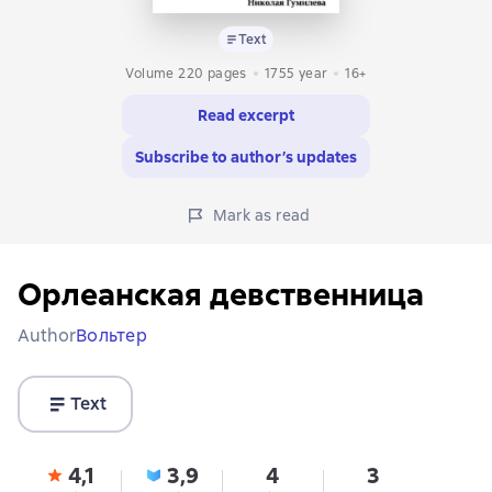
Text
Volume 220 pages
1755
year
16+
Read excerpt
Subscribe to author’s updates
Mark as read
Орлеанская девственница
Author
Вольтер
Text
4,1
3,9
4
3