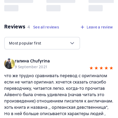
Reviews
,
4 reviews
4
See all reviews
Leave a review
Most popular first
галина Chufyrina
9 September 2021
что же трудно сравнивать перевод с оригиналом
если не читал оригинал. хочется сказать спасибо
переводчику, читается легко. когда-то прочитав
Айвенго была очень удивлена (начав читать это
произведение) отношением писателя к англичанам.
хоть книга и названа ,, орлеанская девственница",
Но в ней больше описывается характеры людей ,