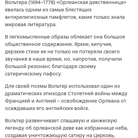
Вольтера (1694–1778) «Орлеанская девственница»
явилась одним из самых блестящих
антирелигиозных памфлетов, какие только знала
мировая литература.
В легкомысленные образы облекает она большое
общественное содержание. Яркие, кипучие,
дерзкие стихи ее не только не потеряли своего
звучания в наше время, но, напротив, получили
большой резонанс благодаря своему
сатирическому пафосу.
Для своей поэмы Вольтер использовал один из
драматических эпизодов Столетней войны между
Францией и Англией – освобождение Орлеана от
осаждавших его английских войск.
Вольтер развенчивает слащавую и ханжескую
легенду об орлеанской деве как избраннице неба,
создавая уничтожающую сатиру на Церковь,