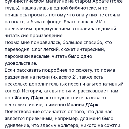
букинистическом магазине на старом Арбате (тоже
глушь), нашла лишь в одной библиотеке, и то
пришлось просить, потому что она у них не стояла
на полке, а была в фонде. Благо нашлась! И с
превеликим предвкушением отправилась домой
читать сие произведение.
Поэма мне понравилась, большое спасибо, кто
переводил. Слог легкий, сюжет интересный,
персонажи веселые, читать было одно
удовольствие.
Если рассказать подробнее по сюжету, то поэма
разделена на песни (их всего 21, также есть
несколько дополнительных песен и альтернативный
конец). История, как вы поняли, рассказывает нам
про
Жанну Д’Арк
, которую в книге называют
несколько иначе, а именно
Иоанна Д’Арк.
Повествование отличается от того, что для нас
является привычным, например, для меня было
удивление, что здесь у Вольтера, никого не сожгли.