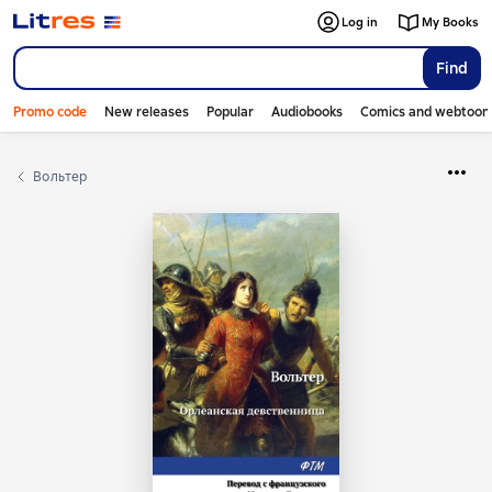
Log in
My Books
Find
Promo code
New releases
Popular
Audiobooks
Comics and webtoon
Вольтер