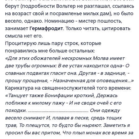
берут (подробности Вольтер не разглашал, ссылаясь
на возраст свой и посрамленье милых дам), но было
весело, однако. Номинацию - мистер пошлость,
занимает
Гермафродит
. Только читать, цитировать
смысла нет его.
Процитирую лишь пару строк, которые
понравились мне больше остальных:
«Для этих обожателей нескромных Молва имеет
две трубы огромных: В ее устах находится одна- О
славных подвигах гласит она. Другая - в заднице, -
прошу прощенья, - Назначенная для оповещения…»
Карикатура на священнослужителей того времени:
«Танцует также Бонифации кроткий, Держась
поближе к милому пажу - И не сводя очей с его
походки. …………………………………………….. Они одежду
весело снимают И, плавая в песке, средь тощих
трав, То плещутся, то будто бы ныряют. Заметить я
просил бы вас притом, Что плыл монах все время за