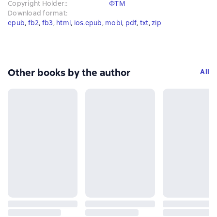
Copyright Holder:
:
ФТМ
Download format
:
epub
, 
fb2
, 
fb3
, 
html
, 
ios.epub
, 
mobi
, 
pdf
, 
txt
, 
zip
Other books by the author
All