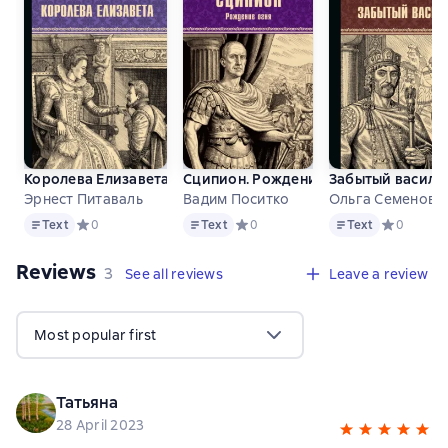
Королева Елизавета
Сципион. Рождение огня
Забытый василе
Эрнест Питаваль
Вадим Поситко
Ольга Семенова
Text
Text
Text
Text
Средний рейтинг 0 на основе 0 оценок
0
Text
Средний рейтинг 0 на основе 0 оце
0
Text
Средний ре
0
Reviews
,
3 reviews
3
See all reviews
Leave a review
Most popular first
Татьяна
28 April 2023