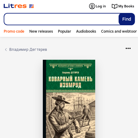
Log in
My Books
Find
Promo code
New releases
Popular
Audiobooks
Comics and webtoon
Владимир Дегтярев