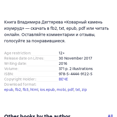
Книга Владимира Дегтярева «Коварный камень
изумруд» — скачать в fb2, txt, epub, pdf или читать
онлайн. Оставляйте комментарии и отзывы,
голосуйте за понравившиеся.
Age restriction
:
12+
Release date on Litres
:
30 November 2017
Writing date
:
2016
Volume
:
371 p. 2 illustrations
ISBN
:
978-5-4444-9122-5
Copyright Holder:
:
ВЕЧЕ
Download format
:
epub
, 
fb2
, 
fb3
, 
html
, 
ios.epub
, 
mobi
, 
pdf
, 
txt
, 
zip
Other books by the author
All