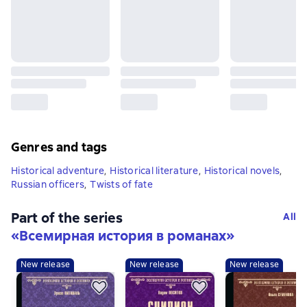
Genres and tags
Historical adventure
,
Historical literature
,
Historical novels
,
Russian officers
,
Twists of fate
Part of the series
All
«
Всемирная история в романах
»
New release
New release
New release