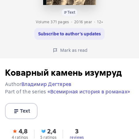
Text
Volume 371 pages
2016
year
12+
Subscribe to author’s updates
Mark as read
Коварный камень изумруд
Author
Владимир Дегтярев
Part of the series
«Всемирная история в романах»
Text
4,8
2,4
3
4 ratings
5 ratings
reviews