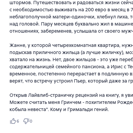
штормов. Путешествовать и радоваться жизни сейчас
с необходимостью выживать на 200 евро в месяц в 7
неблагополучной матери-одиночки, хлебнул лиха, т
над головой. Пару месяцев буквально жил в машине-
отношениях, забеременев, услышала от своего мужч
Жанне, у которой четырехкомнатная квартира, нужны 
подыскав приличного жильца (а лучше жиличку), мо
хватало на жизнь. Нет, двое жильцов - это уже пере
содержательницей семейного пансиона, а Ирис с Те
временное, постепенно перерастает в подлинную вза
верят, что встречу устроил Пьер, который даже за г
Открыв Лайвлиб-страничку рецензий на книгу, я уви
Можете считать меня Гринчем - похитителем Рожде
кобыла невеста". Кому и Гримальди гений.
6
0