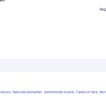
ви!
Rep
erature
,
National bestseller
,
Sentimental novels
,
Twists of fate
,
Wom