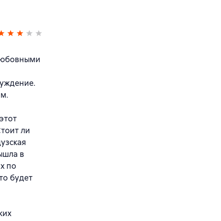
 любовными
чуждение.
м.
этот
тоит ли
цузская
ышла в
х по
то будет
ких