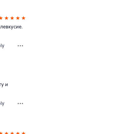
левкусие.
ly
ту и
ly