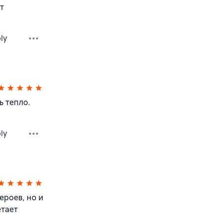
т
ly
ь тепло.
ly
ероев, но и
етает