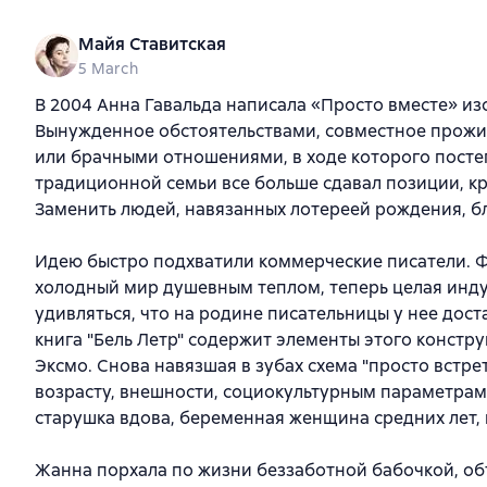
Майя Ставитская
5 March
В 2004 Анна Гавальда написала «Просто вместе» и
Вынужденное обстоятельствами, совместное прожи
или брачными отношениями, в ходе которого посте
традиционной семьи все больше сдавал позиции, к
Заменить людей, навязанных лотереей рождения, б
Идею быстро подхватили коммерческие писатели. Ф
холодный мир душевным теплом, теперь целая инду
удивляться, что на родине писательницы у нее дос
книга "Бель Летр" содержит элементы этого констру
Эксмо. Снова навязшая в зубах схема "просто встре
возрасту, внешности, социокультурным параметрам,
старушка вдова, беременная женщина средних лет, 
Жанна порхала по жизни беззаботной бабочкой, об