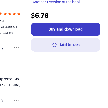
Another 1 version of the book
$6.78
ми
аставляет
Buy and download
огда не
Add to cart
ly
 прочтения
 счастлива,
ly