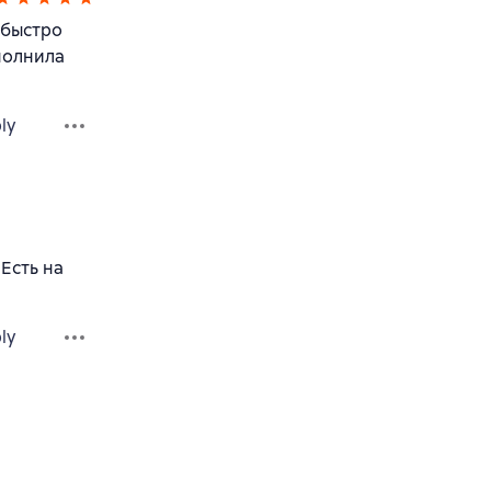
 быстро
полнила
ly
Есть на
ly