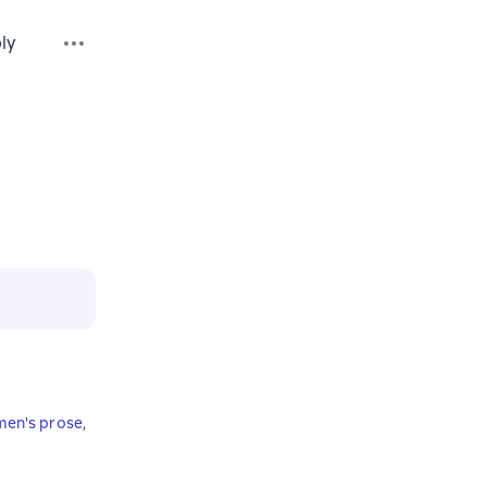
ly
en's prose
,