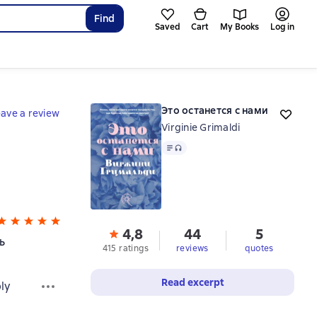
Find
Saved
Cart
My Books
Log in
Это останется с нами
ave a review
Virginie Grimaldi
Text
, audio format available
4,8
44
5
ь
415 ratings
reviews
quotes
Read excerpt
ly