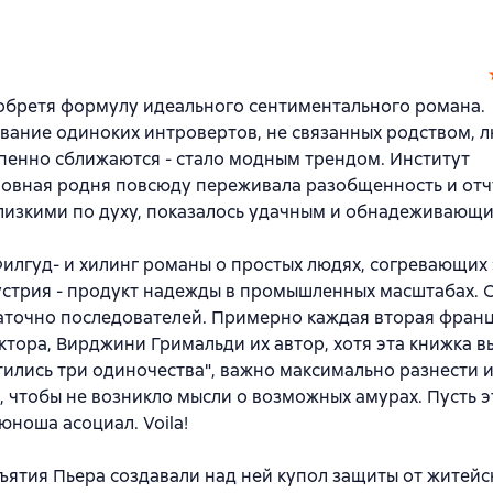
зобретя формулу идеального сентиментального романа.
вание одиноких интровертов, не связанных родством,
пенно сближаются - стало модным трендом. Институт
ровная родня повсюду переживала разобщенность и от
лизкими по духу, показалось удачным и обнадеживающи
илгуд- и хилинг романы о простых людях, согревающих 
стрия - продукт надежды в промышленных масштабах. С
таточно последователей. Примерно каждая вторая фран
ктора, Вирджини Гримальди их автор, хотя эта книжка в
тились три одиночества", важно максимально разнести и
 чтобы не возникло мысли о возможных амурах. Пусть э
юноша асоциал. Voila!
ъятия Пьера создавали над ней купол защиты от житейс