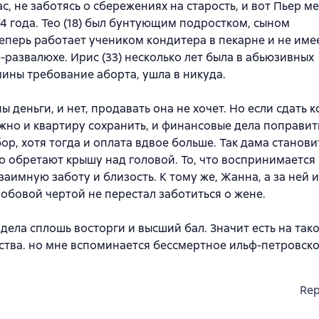
, не заботясь о сбережениях на старость, и вот Пьер ме
4 года. Тео (18) был бунтующим подростком, сыном
еперь работает учеником кондитера в пекарне и не име
развалюхе. Ирис (33) несколько лет была в абьюзивных
ины требование аборта, ушла в никуда.
деньги, и нет, продавать она не хочет. Но если сдать к
жно и квартиру сохранить, и финансовые дела поправит
бор, хотя тогда и оплата вдвое больше. Так дама станови
о обретают крышу над головой. То, что воспринимается
имную заботу и близость. К тому же, Жанна, а за ней и
робовой чертой не перестал заботиться о жене.
дела сплошь восторги и высший бал. Значит есть на тако
ства. но мне вспоминается бессмертное ильф-петровско
Rep