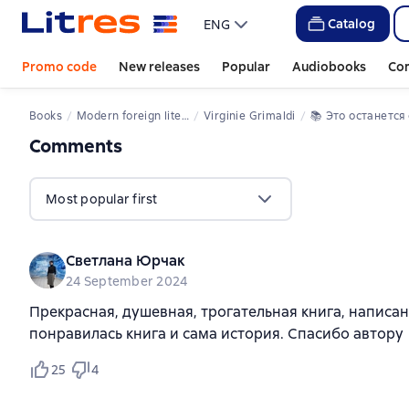
Catalog
ENG
Promo code
New releases
Popular
Audiobooks
Co
Books
Modern foreign literature
Virginie Grimaldi
📚 
Это останется с на
Comments
,
44 reviews
Most popular first
Светлана Юрчак
24 September 2024
Прекрасная, душевная, трогательная книга, написан
понравилась книга и сама история. Спасибо автору
25
4