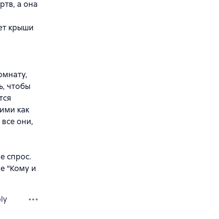
ртв, а она
ет крыши
омнату,
ь, чтобы
тся
 ими как
 все они,
е спрос.
е "Кому и
ly