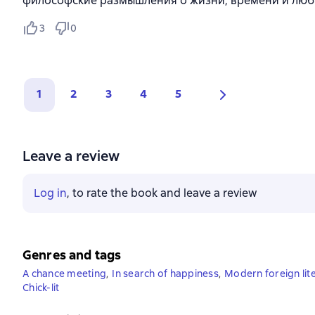
философские размышления о жизни, времени и люб
3
0
1
2
3
4
5
Leave a review
Log in
, to rate the book and leave a review
Genres and tags
A chance meeting
,
In search of happiness
,
Modern foreign lit
Сhick-lit