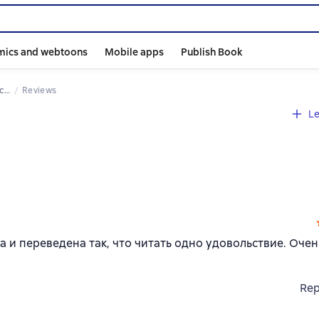
mics and webtoons
Mobile apps
Publish Book
ми
Reviews
Le
а и переведена так, что читать одно удовольствие. Очен
Rep