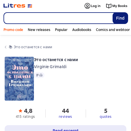
Log in
My Books
Find
Promo code
New releases
Popular
Audiobooks
Comics and webtoon
📚 
Это останется с нами
Это останется с нами
Virginie Grimaldi
Text
, audio format available
4,8
44
5
415 ratings
reviews
quotes
Read excerpt