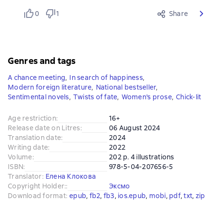
0
1
Share
Genres and tags
A chance meeting
,
In search of happiness
,
Modern foreign literature
,
National bestseller
,
Sentimental novels
,
Twists of fate
,
Women's prose
,
Сhick-lit
Age restriction
:
16+
Release date on Litres
:
06 August 2024
Translation date
:
2024
Writing date
:
2022
Volume
:
202 p. 4 illustrations
ISBN
:
978-5-04-207656-5
Translator
:
Елена Клокова
Copyright Holder:
:
Эксмо
Download format
:
epub
, 
fb2
, 
fb3
, 
ios.epub
, 
mobi
, 
pdf
, 
txt
, 
zip