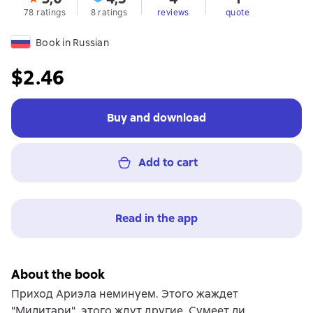
78 ratings
8 ratings
reviews
quote
Book in Russian
$2.46
Buy and download
Add to cart
Read in the app
About the book
Приход Ариэла неминуем. Этого жаждет
"Милитари", этого ждут другие. Сумеет ли