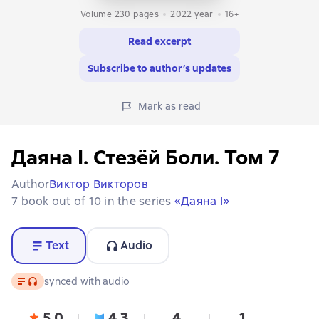
Volume 230 pages
2022
year
16+
Read excerpt
Subscribe to author’s updates
Mark as read
Даяна I. Стезёй Боли. Том 7
Author
Виктор Викторов
7 book out of 10 in the series
«Даяна I»
Text
Audio
Text
, audio format available
synced with audio
5,0
4,3
4
1