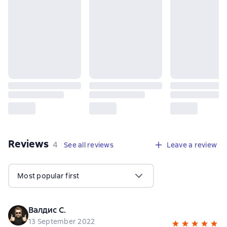
Reviews
,
4 reviews
4
See all reviews
Leave a review
Most popular first
Валдис С.
13 September 2022