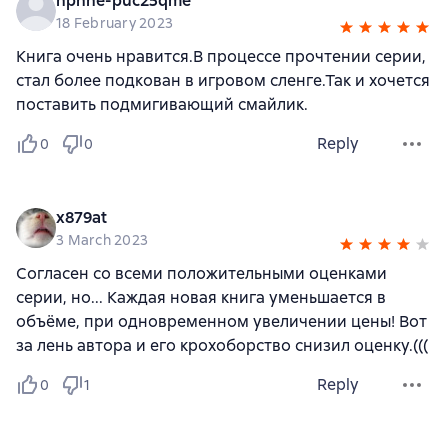
nphne-puc25qme
18 February 2023
Книга очень нравится.В процессе прочтении серии,
стал более подкован в игровом сленге.Так и хочется
поставить подмигивающий смайлик.
Reply
0
0
x879at
3 March 2023
Согласен со всеми положительными оценками
серии, но... Каждая новая книга уменьшается в
объёме, при одновременном увеличении цены! Вот
за лень автора и его крохоборство снизил оценку.(((
Reply
0
1