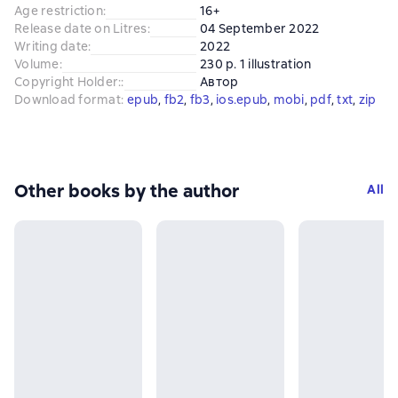
Age restriction
:
16+
Release date on Litres
:
04 September 2022
Writing date
:
2022
Volume
:
230 p. 1 illustration
Copyright Holder:
:
Автор
Download format
:
epub
, 
fb2
, 
fb3
, 
ios.epub
, 
mobi
, 
pdf
, 
txt
, 
zip
Other books by the author
All