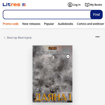
Log in
My Books
Find
Promo code
New releases
Popular
Audiobooks
Comics and webtoon
Виктор Викторов