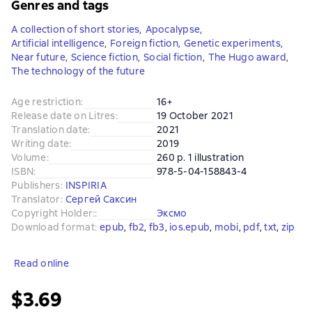
Genres and tags
A collection of short stories
,
Apocalypse
,
Artificial intelligence
,
Foreign fiction
,
Genetic experiments
,
Near future
,
Science fiction
,
Social fiction
,
The Hugo award
,
The technology of the future
Age restriction
:
16+
Release date on Litres
:
19 October 2021
Translation date
:
2021
Writing date
:
2019
Volume
:
260 p. 1 illustration
ISBN
:
978-5-04-158843-4
Publishers
:
INSPIRIA
Translator
:
Сергей Саксин
Copyright Holder:
:
Эксмо
Download format
:
epub
, 
fb2
, 
fb3
, 
ios.epub
, 
mobi
, 
pdf
, 
txt
, 
zip
Read online
$3.69