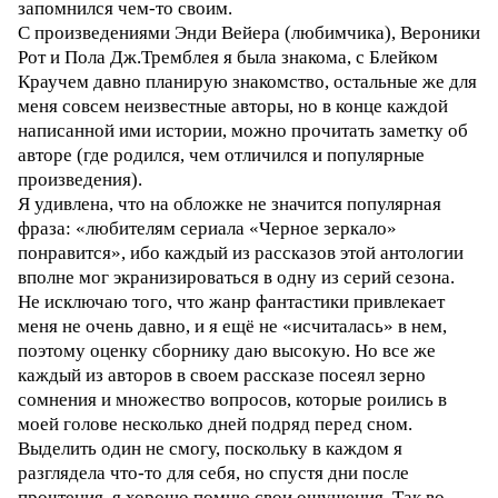
запомнился чем-то своим.
С произведениями Энди Вейера (любимчика), Вероники
Рот и Пола Дж.Тремблея я была знакома, с Блейком
Краучем давно планирую знакомство, остальные же для
меня совсем неизвестные авторы, но в конце каждой
написанной ими истории, можно прочитать заметку об
авторе (где родился, чем отличился и популярные
произведения).
Я удивлена, что на обложке не значится популярная
фраза: «любителям сериала «Черное зеркало»
понравится», ибо каждый из рассказов этой антологии
вполне мог экранизироваться в одну из серий сезона.
Не исключаю того, что жанр фантастики привлекает
меня не очень давно, и я ещё не «исчиталась» в нем,
поэтому оценку сборнику даю высокую. Но все же
каждый из авторов в своем рассказе посеял зерно
сомнения и множество вопросов, которые роились в
моей голове несколько дней подряд перед сном.
Выделить один не смогу, поскольку в каждом я
разглядела что-то для себя, но спустя дни после
прочтения, я хорошо помню свои ощущения. Так во