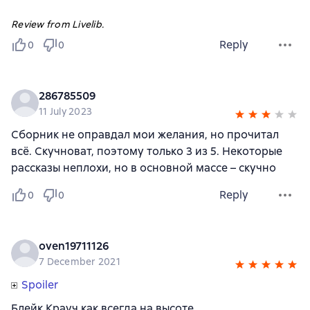
Review from Livelib.
Reply
0
0
286785509
11 July 2023
Сборник не оправдал мои желания, но прочитал
всё. Скучноват, поэтому только 3 из 5. Некоторые
рассказы неплохи, но в основной массе – скучно
Reply
0
0
oven19711126
7 December 2021
Spoiler
Блейк Крауч как всегда на высоте.