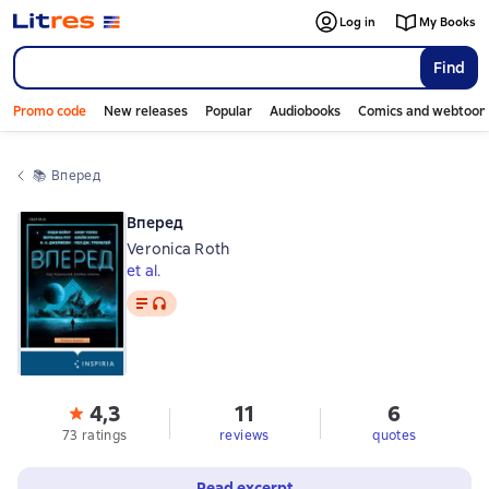
Log in
My Books
Find
Promo code
New releases
Popular
Audiobooks
Comics and webtoon
📚 
Вперед
Вперед
Veronica Roth
et al.
Text
, audio format available
4,3
11
6
73 ratings
reviews
quotes
Read excerpt