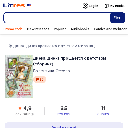
Log in
My Books
Find
Promo code
New releases
Popular
Audiobooks
Comics and webtoon
📚 
Динка. Динка прощается с детством (сборник)
Динка. Динка прощается с детством
(сборник)
Валентина Осеева
Text
, audio format available
4,9
35
11
222 ratings
reviews
quotes
Read excerpt