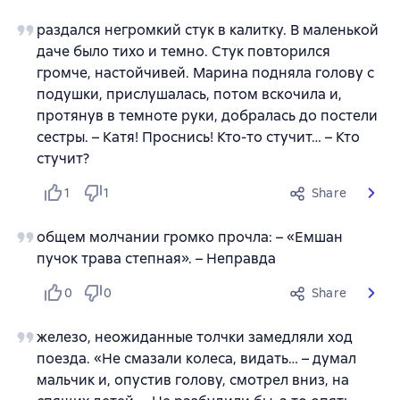
раздался негромкий стук в калитку. В маленькой
даче было тихо и темно. Стук повторился
громче, настойчивей. Марина подняла голову с
подушки, прислушалась, потом вскочила и,
протянув в темноте руки, добралась до постели
сестры. – Катя! Проснись! Кто-то стучит… – Кто
стучит?
1
1
Share
общем молчании громко прочла: – «Емшан
пучок трава степная». – Неправда
0
0
Share
железо, неожиданные толчки замедляли ход
поезда. «Не смазали колеса, видать… – думал
мальчик и, опустив голову, смотрел вниз, на