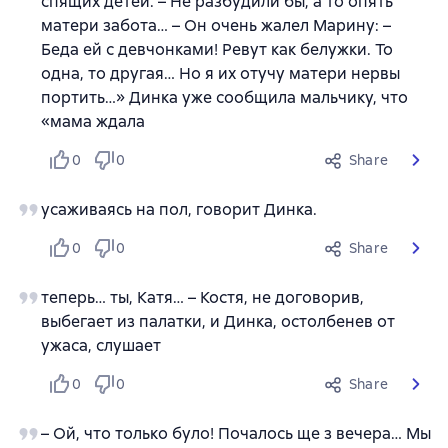
спящих детей. – Не разбудили бы, а то опять
матери забота… – Он очень жалел Марину: –
Беда ей с девчонками! Ревут как белужки. То
одна, то другая… Но я их отучу матери нервы
портить…» Динка уже сообщила мальчику, что
«мама ждала
0
0
Share
усаживаясь на пол, говорит Динка.
0
0
Share
теперь… ты, Катя… – Костя, не договорив,
выбегает из палатки, и Динка, остолбенев от
ужаса, слушает
0
0
Share
– Ой, что только було! Почалось ще з вечера… Мы