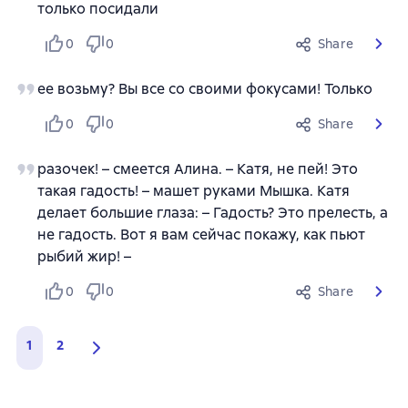
только посидали
0
0
Share
ее возьму? Вы все со своими фокусами! Только
0
0
Share
разочек! – смеется Алина. – Катя, не пей! Это
такая гадость! – машет руками Мышка. Катя
делает большие глаза: – Гадость? Это прелесть, а
не гадость. Вот я вам сейчас покажу, как пьют
рыбий жир! –
0
0
Share
1
2